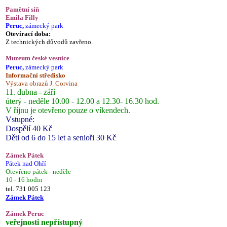
Pamětní síň
Emila Filly
Peruc,
zámecký park
Otevírací doba:
Z technických důvodů zavřeno.
Muzeum české vesnice
Peruc,
zámecký park
Informační středisko
Výstava obrazů J. Corvina
11. dubna - září
úterý - neděle 10.00 - 12.00 a 12.30- 16.30 hod.
V říjnu je otevřeno pouze o víkendech.
Vstupné:
Dospělí 40 Kč
Děti od 6 do 15 let a senioři 30 Kč
Zámek Pátek
Pátek nad Ohří
Otevřeno pátek - neděle
10 - 16 hodin
tel. 731 005 123
Zámek Pátek
Zámek Peruc
veřejnosti nepřístupný