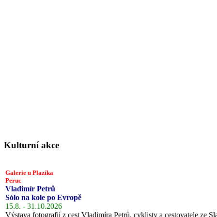
Kulturní akce
Galerie u Plazíka
Peruc
Vladimír Petrů
Sólo na kole po Evropě
15.8. - 31.10.2026
Výstava fotografií z cest Vladimíra Petrů, cyklisty a cestovatele ze Sl