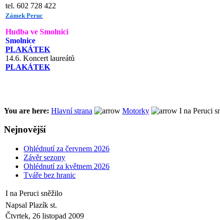
tel. 602 728 422
Zámek Peruc
Hudba ve Smolnici
Smolnice
PLAKÁTEK
14.6. Koncert laureátů
PLAKÁTEK
You are here:
Hlavní strana
Motorky
I na Peruci s
Nejnovější
Ohlédnutí za červnem 2026
Závěr sezony
Ohlédnutí za květnem 2026
Tváře bez hranic
I na Peruci sněžilo
Napsal Plazík st.
Čtvrtek, 26 listopad 2009