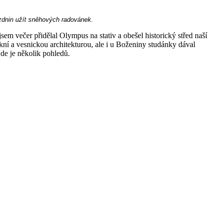
ázdnin užít sněhových radovánek.
m večer přidělal Olympus na stativ a obešel historický střed naší
kní a vesnickou architekturou, ale i u Boženiny studánky dával
Zde je několik pohledů.