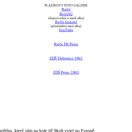
PLAZÍKOVY FOTO GALERIE
Rajče
Rajče02
(doprovodná a starší alba)
Rajče historie
(přemístěná stará alba)
YouTube
Rajče FK Peruc
ZDŠ Třebenice 1963
ZDŠ Peruc 1963
avětína, který sám na kole již 9krát vyjel po Evropě.