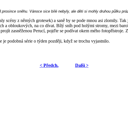
8.prosince sněhu. Vánoce sice bílé nebyly, ale děti si mohly druhou půlku pr
scény z němých grotesek) a saně by se pode mnou asi zlomily. Tak jse
vých a obloukových, na co dívat. Bílý sníh pod holými stromy, mezi baro
 projít zasněženou Perucí, pojďte se podívat okem mého fotopřístroje. 
 je podobná série o týden později, když se trochu vyjastnilo.
< Předch.
Další >