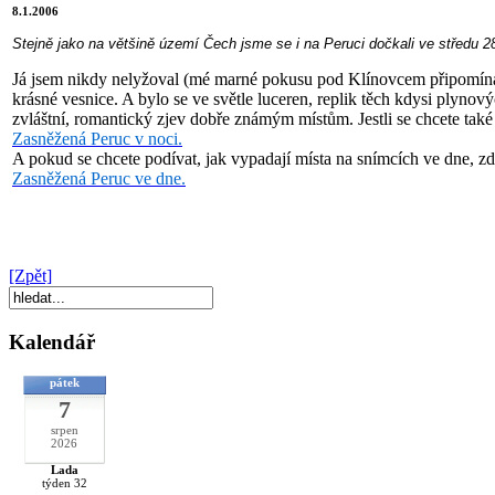
8.1.2006
Stejně jako na většině území Čech jsme se i na Peruci dočkali ve středu 2
Já jsem nikdy nelyžoval (mé marné pokusu pod Klínovcem připomínaly 
krásné vesnice. A bylo se ve světle luceren, replik těch kdysi plyno
zvláštní, romantický zjev dobře známým místům. Jestli se chcete také
Zasněžená Peruc v noci.
A pokud se chcete podívat, jak vypadají místa na snímcích ve dne, zde
Zasněžená Peruc ve dne.
[Zpět]
Kalendář
pátek
7
srpen
2026
Lada
týden 32