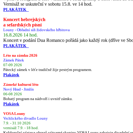
Vernisáž se uskuteční v sobotu 15.8. ve 14 hod.
PLAKÁTEK
Koncert hebrejských
a sefardských písní
Louny - Obřadní síň židovského hřbitova
16.8.2026 14 hod.
Koncert v podání Dua Romanco pořádá jako každý rok (dříve ve Sb
PLAKÁTEK
Léto na zámku 2026
Zámek Pátek
07-09 2026
Pátecký zámek v léťe tradičně žije pestrým programem.
Plakátek
Zámeké kulturní léto
Nový Hrad - Jimlín
06-08 2026
Bohatý program na nádvoří i uvnitř zámku.
Plakátek
VOSA Louny
Vrchlického divadlo Louny
7.9. - 31.10 2026
vernisáž 7.9. - 18 hod.
Každoroční výstava obrazů výtvarné skupiny VOSA Louny zahajuje divadelní s