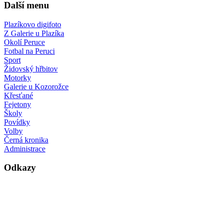
Další menu
Plazíkovo digifoto
Z Galerie u Plazíka
Okolí Peruce
Fotbal na Peruci
Sport
Židovský hřbitov
Motorky
Galerie u Kozorožce
Křesťané
Fejetony
Školy
Povídky
Volby
Černá kronika
Administrace
Odkazy