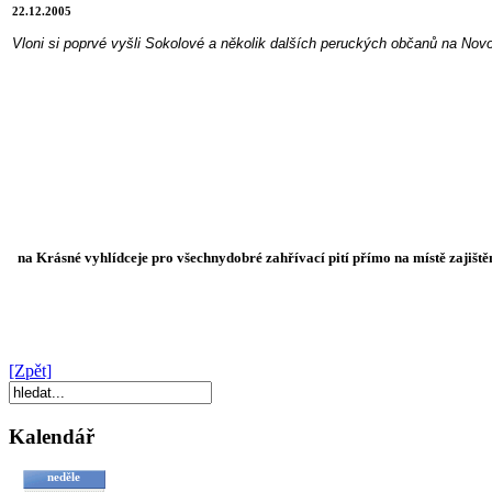
22.12.2005
Vloni si poprvé vyšli Sokolové a několik dalších peruckých občanů na Novo
na Krásné
v
yhlídce
je pro všechny
dobré zahřívací pití přímo na místě zajiště
[Zpět]
Kalendář
neděle