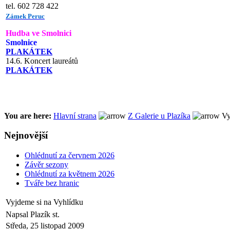
tel. 602 728 422
Zámek Peruc
Hudba ve Smolnici
Smolnice
PLAKÁTEK
14.6. Koncert laureátů
PLAKÁTEK
You are here:
Hlavní strana
Z Galerie u Plazíka
Vy
Nejnovější
Ohlédnutí za červnem 2026
Závěr sezony
Ohlédnutí za květnem 2026
Tváře bez hranic
Vyjdeme si na Vyhlídku
Napsal Plazík st.
Středa, 25 listopad 2009