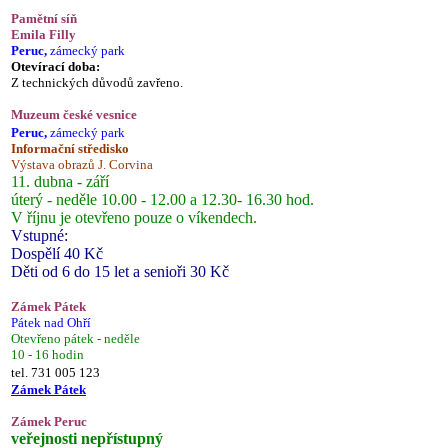
Pamětní síň
Emila Filly
Peruc,
zámecký park
Otevírací doba:
Z technických důvodů zavřeno.
Muzeum české vesnice
Peruc,
zámecký park
Informační středisko
Výstava obrazů J. Corvina
11. dubna - září
úterý - neděle 10.00 - 12.00 a 12.30- 16.30 hod.
V říjnu je otevřeno pouze o víkendech.
Vstupné:
Dospělí 40 Kč
Děti od 6 do 15 let a senioři 30 Kč
Zámek Pátek
Pátek nad Ohří
Otevřeno pátek - neděle
10 - 16 hodin
tel. 731 005 123
Zámek Pátek
Zámek Peruc
veřejnosti nepřístupný