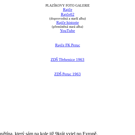
PLAZÍKOVY FOTO GALERIE
Rajče
Rajče02
(doprovodná a starší alba)
Rajče historie
(přemístěná stará alba)
YouTube
Rajče FK Peruc
ZDŠ Třebenice 1963
ZDŠ Peruc 1963
avětína, který sám na kole již 9krát vyjel po Evropě.