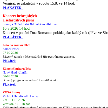
Vernisáž se uskuteční v sobotu 15.8. ve 14 hod.
PLAKÁTEK
Koncert hebrejských
a sefardských písní
Louny - Obřadní síň židovského hřbitova
16.8.2026 14 hod.
Koncert v podání Dua Romanco pořádá jako každý rok (dříve ve Sb
PLAKÁTEK
Léto na zámku 2026
Zámek Pátek
07-09 2026
Pátecký zámek v léťe tradičně žije pestrým programem.
Plakátek
Zámeké kulturní léto
Nový Hrad - Jimlín
06-08 2026
Bohatý program na nádvoří i uvnitř zámku.
Plakátek
VOSA Louny
Vrchlického divadlo Louny
7.9. - 31.10 2026
vernisáž 7.9. - 18 hod.
Každoroční výstava obrazů výtvarné skupiny VOSA Louny zahajuje divadelní s