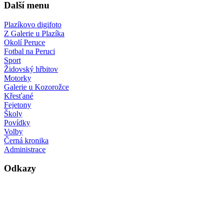
Další menu
Plazíkovo digifoto
Z Galerie u Plazíka
Okolí Peruce
Fotbal na Peruci
Sport
Židovský hřbitov
Motorky
Galerie u Kozorožce
Křesťané
Fejetony
Školy
Povídky
Volby
Černá kronika
Administrace
Odkazy