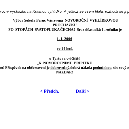
roční vycházku na Krásnou vyhlídku. A jelikož se všem líbila, rozhodli se ji
Výbor Sokola Peruc Vás zve
na
NOVOROČNÍ
VYHLÍDKOVOU
PROCHÁZKU
PO
STOPÁCH
SVATOPLUKA ČECHA !
Sraz účastníků 1. ročníku je
1. 1. 2006
ve 14 hod.
u Tyršova cvičiště!
K
NOVOROČNÍMU
PŘÍPITKU
no!
Příspěvek na občerstvení je
dobrovolný,
dobrá nálada
podmínkou,
sborový 
NAZDAR!
< Předch.
Další >