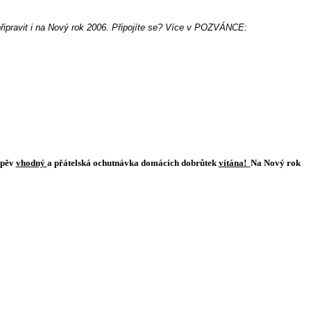
 připravit i na Nový rok 2006. Připojíte se? Více v POZVÁNCE:
zpěv
vhodný
a
přátelská ochutnávka domácích dobrůtek
vítána!
Na Nový rok