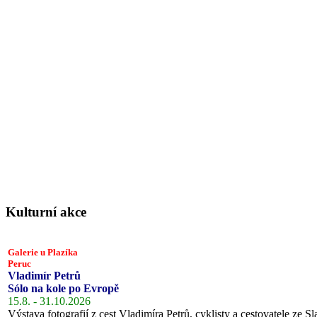
Kulturní akce
Galerie u Plazíka
Peruc
Vladimír Petrů
Sólo na kole po Evropě
15.8. - 31.10.2026
Výstava fotografií z cest Vladimíra Petrů, cyklisty a cestovatele ze Sl