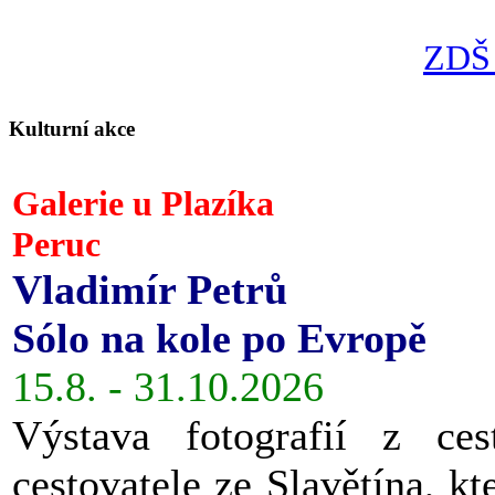
ZDŠ 
Kulturní akce
Galerie u Plazíka
Peruc
Vladimír Petrů
Sólo na kole po Evropě
15.8. - 31.10.2026
Výstava fotografií z ces
cestovatele ze Slavětína, kt