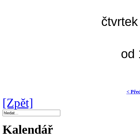
čtvrtek
od 
< Pře
[Zpět]
Kalendář