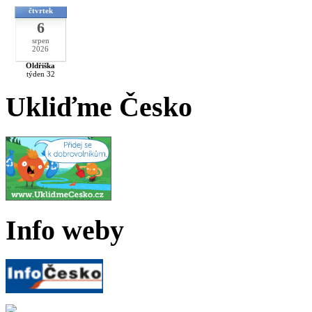
čtvrtek
6
srpen
2026
Oldřiška
týden 32
Ukliďme Česko
Info weby