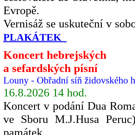
Evropě.
Vernisáž se uskuteční v sob
PLAKÁTEK
Koncert hebrejských
a sefardských písní
Louny - Obřadní síň židovského h
16.8.2026 14 hod.
Koncert v podání Dua Roman
ve Sboru M.J.Husa Peruc
památek.