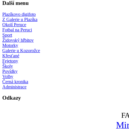
Další menu
Plazíkovo digifoto
Z Galerie u Plazíka
Okolí Peruce
Fotbal na Peruci
Sport
Židovský hřbitov
Motorky
Galerie u Kozorožce
Křesťané
Fejetony
Školy
Povídky
Volby
Černá kronika
Administrace
Odkazy
F
Mir