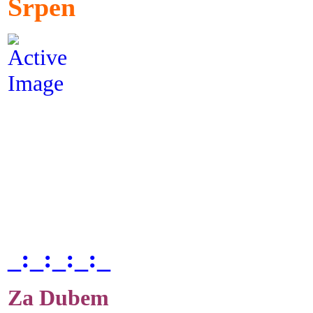
Srpen
_:_:_:_:_
Za Dubem