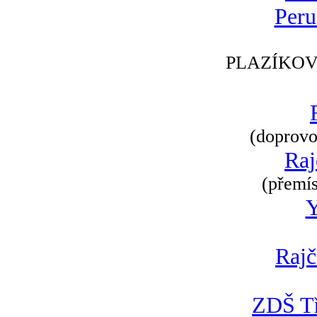
Peru
PLAZÍKOV
(doprovod
Raj
(přemís
Rajč
ZDŠ Tř