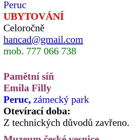
Peruc
UBYTOVÁNÍ
Celoročně
hancad@gmail.com
mob. 777 066 738
Pamětní síň
Emila Filly
Peruc,
zámecký park
Otevírací doba:
Z technických důvodů zavřeno.
Muzeum české vesnice