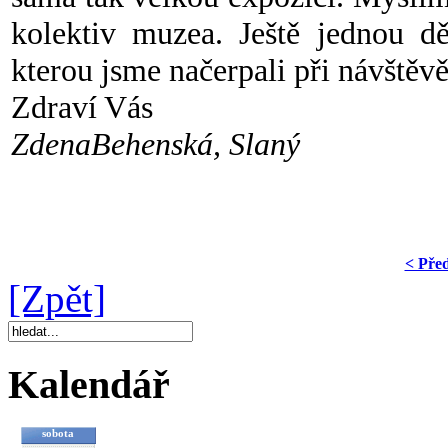
kolektiv muzea. Ještě jednou dě
kterou jsme načerpali p
ři návštěvě
Zdraví Vás
ZdenaBehenská, Slaný
< Pře
[Zpět]
Kalendář
sobota