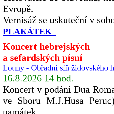
Evropě.
Vernisáž se uskuteční v sob
PLAKÁTEK
Koncert hebrejských
a sefardských písní
Louny - Obřadní síň židovského h
16.8.2026 14 hod.
Koncert v podání Dua Roman
ve Sboru M.J.Husa Peruc
památek.