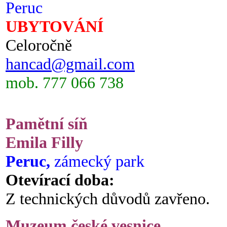
Peruc
UBYTOVÁNÍ
Celoročně
hancad@gmail.com
mob. 777 066 738
Pamětní síň
Emila Filly
Peruc,
zámecký park
Otevírací doba:
Z technických důvodů zavřeno.
Muzeum české vesnice