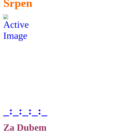
Srpen
_:_:_:_:_
Za Dubem