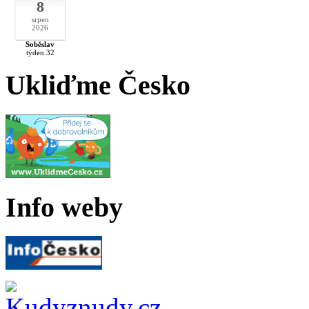
8
srpen
2026
Soběslav
týden 32
Ukliďme Česko
Info weby