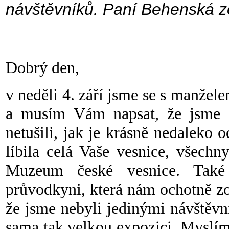
návštěvníků. Paní Behenská z
Dobrý den,
v neděli 4. září jsme se s manžel
a musím Vám napsat, že jsme s
netušili, jak je krásně nedaleko
líbila celá Vaše vesnice, všech
Muzeum české vesnice. Také
průvodkyni, která nám ochotně zo
že jsme nebyli jedinými návštěvn
sama tak velkou expozici. Myslíme