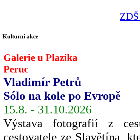
ZDŠ 
Kulturní akce
Galerie u Plazíka
Peruc
Vladimír Petrů
Sólo na kole po Evropě
15.8. - 31.10.2026
Výstava fotografií z ces
cestovatele ze Slavětína, kt