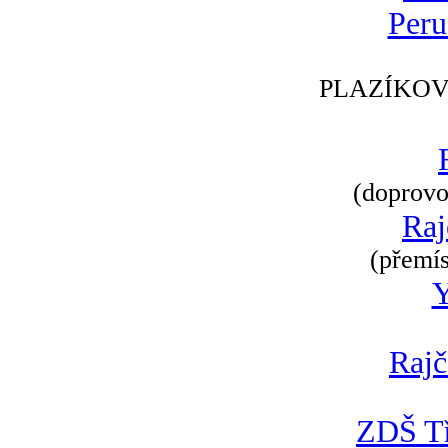
Peru
PLAZÍKOV
(doprovod
Raj
(přemís
Rajč
ZDŠ Tř