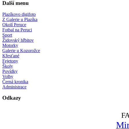
Další menu
Plazíkovo digifoto
Z Galerie u Plazíka
Okolí Peruce
Fotbal na Peruci
Sport
Židovský hřbitov
Motorky
Galerie u Kozorožce
Křesťané
Fejetony
Školy
Povídky
Volby
Černá kronika
Administrace
Odkazy
F
Mir