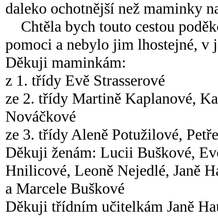
daleko ochotnější než maminky na
Chtěla bych touto cestou poděk
pomoci a nebylo jim lhostejné, v j
Děkuji maminkám:
z 1. třídy Evě Strasserové
ze 2. třídy Martině Kaplanové, 
Nováčkové
ze 3. třídy Aleně Potužilové, Pet
Děkuji ženám: Lucii Buškové, Evě
Hnilicové, Leoně Nejedlé, Janě H
a
Marcele Buškové
Děkuji třídním učitelkám Janě H