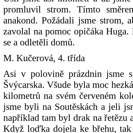
promluvil strom. Tímto směre
anakond. Požádali jsme strom, a
zavolal na pomoc opičáka Huga. K
se a odletěli domů.
M. Kučerová, 4. třída
Asi v polovině prázdnin jsme s
Švýcarska. Všude byla moc hezká 
kilometrů na svém červeném kole
jsme byli na Soutěskách a jeli 
například tam byl drak na řetězu a
Když loďka dojela ke břehu, tak