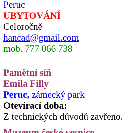
Peruc
UBYTOVÁNÍ
Celoročně
hancad@gmail.com
mob. 777 066 738
Pamětní síň
Emila Filly
Peruc,
zámecký park
Otevírací doba:
Z technických důvodů zavřeno.
Muzeum české vesnice