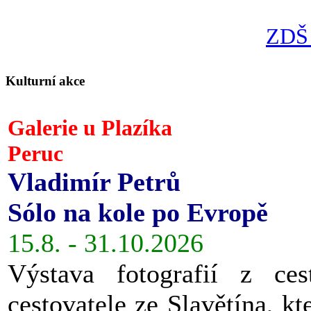
ZDŠ 
Kulturní akce
Galerie u Plazíka
Peruc
Vladimír Petrů
Sólo na kole po Evropě
15.8. - 31.10.2026
Výstava fotografií z ces
cestovatele ze Slavětína, kt