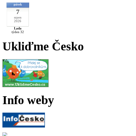
pátek
7
srpen
2026
Lada
týden 32
Ukliďme Česko
Info weby