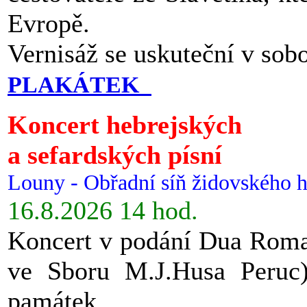
Evropě.
Vernisáž se uskuteční v sob
PLAKÁTEK
Koncert hebrejských
a sefardských písní
Louny - Obřadní síň židovského h
16.8.2026 14 hod.
Koncert v podání Dua Roman
ve Sboru M.J.Husa Peruc
památek.