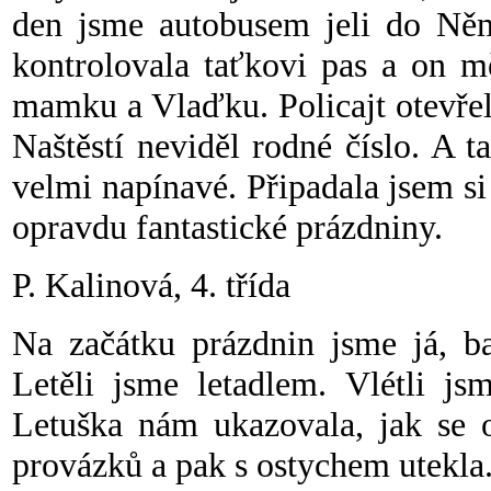
den jsme autobusem jeli do Něme
kontrolovala taťkovi pas a on 
mamku a Vlaďku. Policajt otevřel 
Naštěstí neviděl rodné číslo. A
velmi napínavé. Připadala jsem s
opravdu fantastické prázdniny.
P. Kalinová, 4. třída
Na začátku prázdnin jsme já, ba
Letěli jsme letadlem. Vlétli js
Letuška nám ukazovala, jak se o
provázků a pak s ostychem utekla