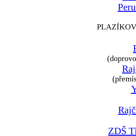
Peru
PLAZÍKOV
(doprovod
Raj
(přemís
Rajč
ZDŠ Tř