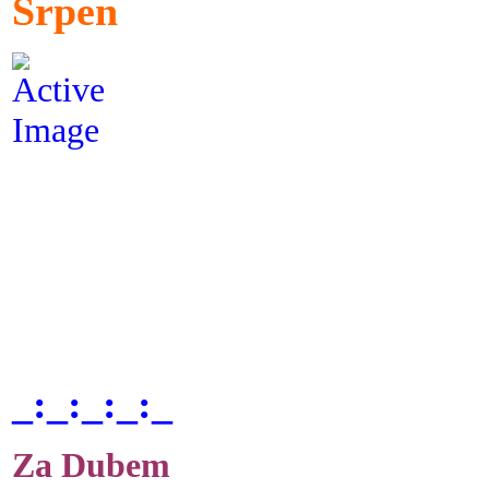
Srpen
_:_:_:_:_
Za Dubem