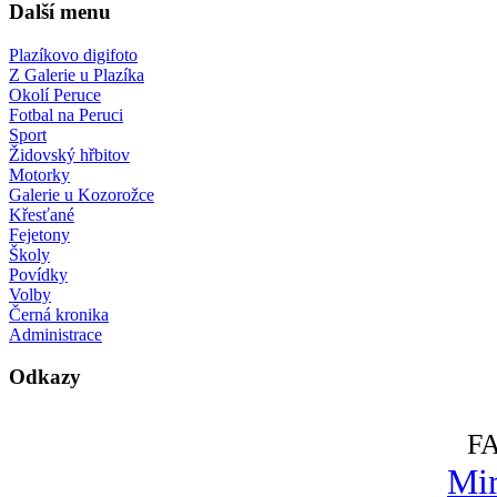
Další menu
Plazíkovo digifoto
Z Galerie u Plazíka
Okolí Peruce
Fotbal na Peruci
Sport
Židovský hřbitov
Motorky
Galerie u Kozorožce
Křesťané
Fejetony
Školy
Povídky
Volby
Černá kronika
Administrace
Odkazy
F
Mir