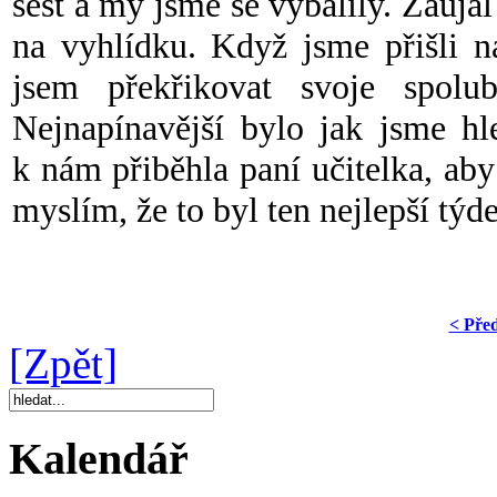
šest a my jsme se vybalily. Zauja
na vyhlídku. Když jsme přišli n
jsem překřikovat svoje spolub
Nejnapínavější bylo jak jsme hl
k nám přiběhla paní učitelka, aby
myslím, že to byl ten nejlepší tý
< Pře
[Zpět]
Kalendář