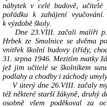
nábytek v celé budově, učitelé
pořádku k zahájení vyučování.
k výzdobě školy.
Dne 23.VIII. začali malíři p
Hrbek ze Smolnice se dvěma pom
vnitřek školní budovy (třídy, ch
31. srpna 1946. Mezitím matky žá
jež jim učitelé se školníkem sun
podlahy a chodby i záchody umyl
V úterý dne 26.VIII. začaly mý
též některé starší žákyně, druhý 
osobně všem poděkoval za oc