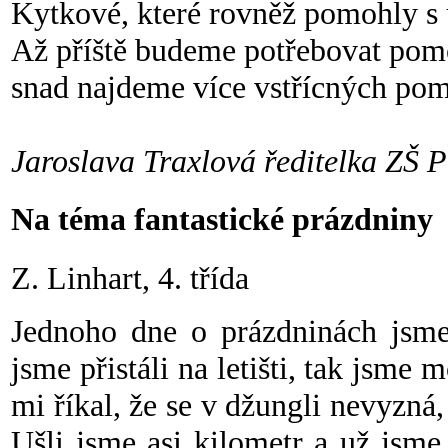
Kytkové, které rovněž pomohly s 
Až příště budeme potřebovat pom
snad najdeme více vstřícných pom
Jaroslava Traxlová
ředitelka ZŠ 
Na téma fantastické prázdniny
Z. Linhart, 4. třída
Jednoho dne o prázdninách jsme 
jsme přistáli na letišti, tak jsme 
mi říkal, že se v džungli nevyzná,
Ušli jsme asi kilometr a už jsm