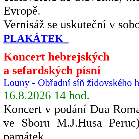
Evropě.
Vernisáž se uskuteční v sob
PLAKÁTEK
Koncert hebrejských
a sefardských písní
Louny - Obřadní síň židovského h
16.8.2026 14 hod.
Koncert v podání Dua Roman
ve Sboru M.J.Husa Peruc
památek.