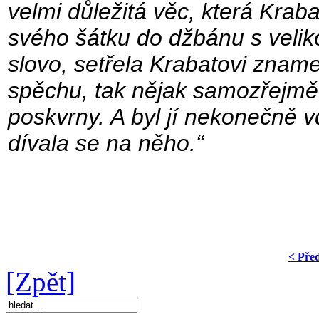
velmi důležitá věc, která Krab
svého šátku do džbánu s velik
slovo, setřela Krabatovi znam
spěchu, tak nějak samozřejmě. 
poskvrny. A byl jí nekonečně v
dívala se na něho.“
< Pře
[Zpět]