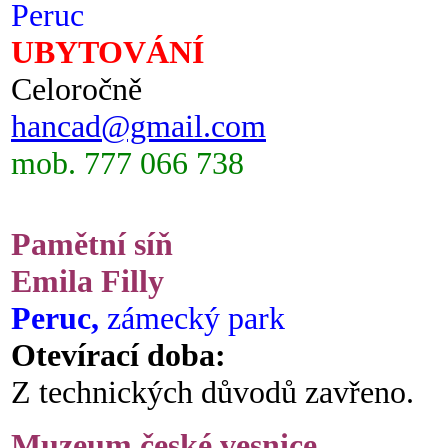
Peruc
UBYTOVÁNÍ
Celoročně
hancad@gmail.com
mob. 777 066 738
Pamětní síň
Emila Filly
Peruc,
zámecký park
Otevírací doba:
Z technických důvodů zavřeno.
Muzeum české vesnice