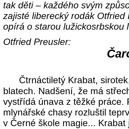
tak děti – každého svým způso
zajisté liberecký rodák Otfrie
opírá o starou lužickosrbskou 
Otfried Preusler:
Čar
Čtrnáctiletý Krabat, sirotek
blatech. Nadšení, že má střech
vystřídá únava z těžké práce.
mlynářské chasy rozluštil tepr
v Černé škole magie... Krabat 