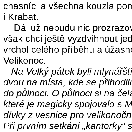
chasníci a všechna kouzla po
i Krabat.
Dál už nebudu nic prozrazova
však chci ještě vyzdvihnout je
vrchol celého příběhu a úžas
Velikonoc.
Na Velký pátek byli mlynářšt
dvou na místa, kde se přihodil
do půlnoci. O půlnoci si na če
které je magicky spojovalo s M
dívky z vesnice pro velikonočn
Při prvním setkání „kantorky“ 