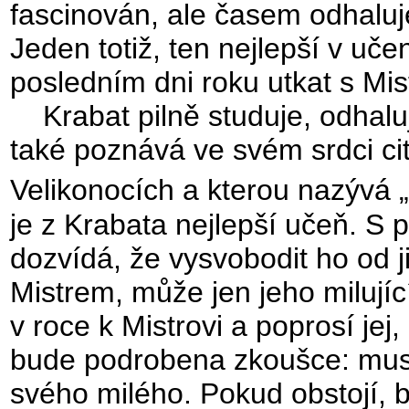
fascinován, ale časem odhaluje
Jeden totiž, ten nejlepší v uč
posledním dni roku utkat s Mis
Krabat pilně studuje, odhalu
také poznává ve svém srdci cit
Velikonocích a kterou nazývá „
je z Krabata nejlepší učeň. S p
dozvídá, že vysvobodit ho od ji
Mistrem, může jen jeho milující
v roce k Mistrovi a poprosí jej
bude podrobena zkoušce: mus
svého milého. Pokud obstojí, b