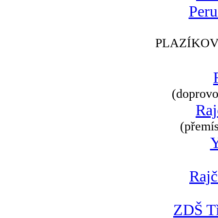
Peru
PLAZÍKOV
(doprovod
Raj
(přemís
Rajč
ZDŠ Tř