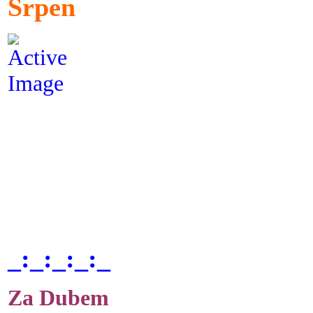
Srpen
_:_:_:_:_
Za Dubem