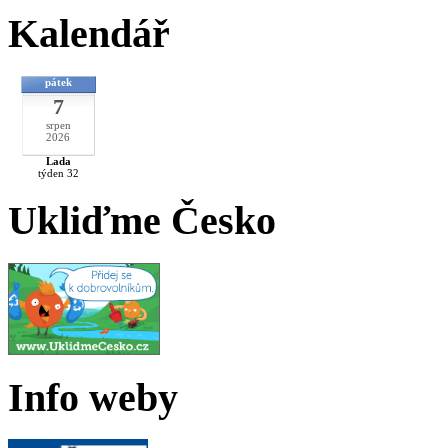
Kalendář
pátek
7
srpen
2026
Lada
týden 32
Ukliďme Česko
Info weby