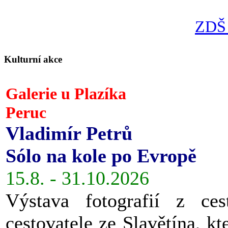
ZDŠ 
Kulturní akce
Galerie u Plazíka
Peruc
Vladimír Petrů
Sólo na kole po Evropě
15.8. - 31.10.2026
Výstava fotografií z ces
cestovatele ze Slavětína, kt