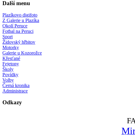
Další menu
Plazíkovo digifoto
Z Galerie u Plazíka
Okolí Peruce
Fotbal na Peruci
Sport
Židovský hřbitov
Motorky
Galerie u Kozorožce
Křesťané
Fejetony
Školy
Povídky
Volby
Černá kronika
Administrace
Odkazy
F
Mir