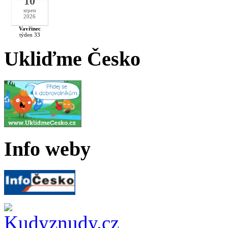
10
srpen
2026
Vavřinec
týden 33
Ukliďme Česko
Info weby