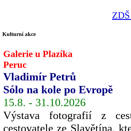
ZDŠ 
Kulturní akce
Galerie u Plazíka
Peruc
Vladimír Petrů
Sólo na kole po Evropě
15.8. - 31.10.2026
Výstava fotografií z ces
cestovatele ze Slavětína, kt