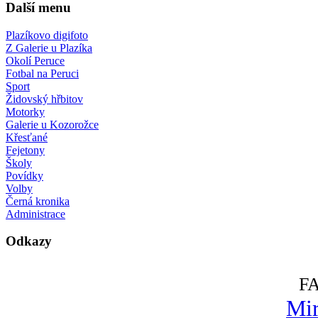
Další menu
Plazíkovo digifoto
Z Galerie u Plazíka
Okolí Peruce
Fotbal na Peruci
Sport
Židovský hřbitov
Motorky
Galerie u Kozorožce
Křesťané
Fejetony
Školy
Povídky
Volby
Černá kronika
Administrace
Odkazy
F
Mir