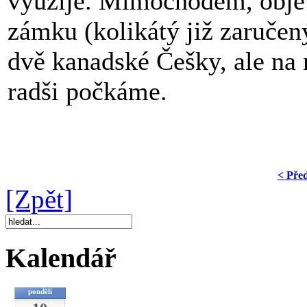
využije. Mimochodem, objev
zámku (kolikátý již zaručen
dvě kanadské Češky, ale na 
radši počkáme.
< Pře
[Zpět]
Kalendář
pondělí