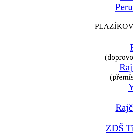
Peru
PLAZÍKOV
(doprovod
Raj
(přemís
Rajč
ZDŠ Tř