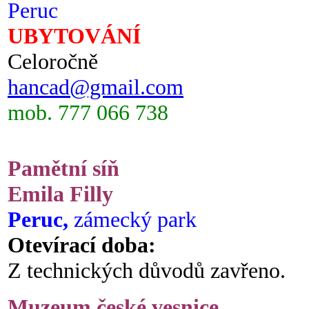
Peruc
UBYTOVÁNÍ
Celoročně
hancad@gmail.com
mob. 777 066 738
Pamětní síň
Emila Filly
Peruc,
zámecký park
Otevírací doba:
Z technických důvodů zavřeno.
Muzeum české vesnice