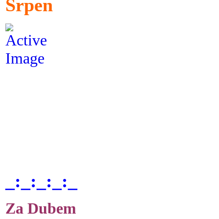
Srpen
_:_:_:_:_
Za Dubem