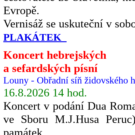
Evropě.
Vernisáž se uskuteční v sob
PLAKÁTEK
Koncert hebrejských
a sefardských písní
Louny - Obřadní síň židovského h
16.8.2026 14 hod.
Koncert v podání Dua Roman
ve Sboru M.J.Husa Peruc
památek.