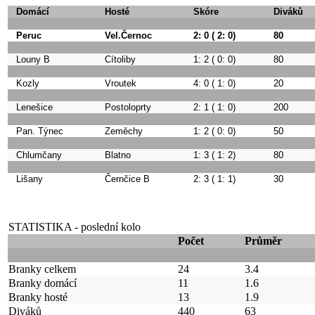
Domácí
Hosté
Skóre
Diváků
Peruc
Vel.Černoc
2: 0 ( 2: 0)
80
Louny B
Cítoliby
1: 2 ( 0: 0)
80
Kozly
Vroutek
4: 0 ( 1: 0)
20
Lenešice
Postoloprty
2: 1 ( 1: 0)
200
Pan. Týnec
Zeměchy
1: 2 ( 0: 0)
50
Chlumčany
Blatno
1: 3 ( 1: 2)
80
Lišany
Černčice B
2: 3 ( 1: 1)
30
STATISTIKA - poslední kolo
Počet
Průměr
Branky celkem
24
3.4
Branky domácí
11
1.6
Branky hosté
13
1.9
Diváků
440
63