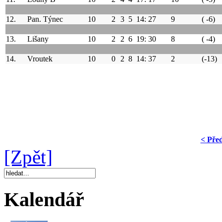
12.
Pan. Týnec
10
2
3
5
14: 27
9
( -6)
13.
Lišany
10
2
2
6
19: 30
8
( -4)
14.
Vroutek
10
0
2
8
14: 37
2
(-13)
< Pře
[Zpět]
Kalendář