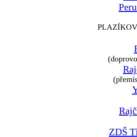
Peru
PLAZÍKOV
(doprovod
Raj
(přemís
Rajč
ZDŠ Tř