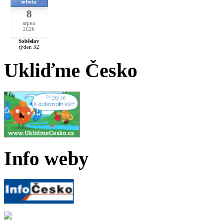
sobota
8
srpen
2026
Soběslav
týden 32
Ukliďme Česko
Info weby