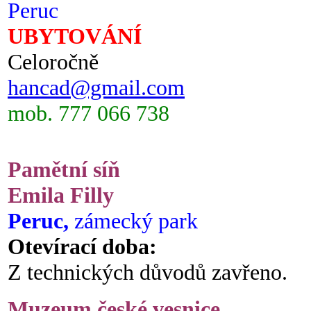
Peruc
UBYTOVÁNÍ
Celoročně
hancad@gmail.com
mob. 777 066 738
Pamětní síň
Emila Filly
Peruc,
zámecký park
Otevírací doba:
Z technických důvodů zavřeno.
Muzeum české vesnice