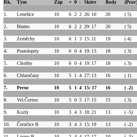
Rk.
Tým
Záp
+
0
-
Skóre
Body
(Prav
1.
Lenešice
10
6
2
2
26: 10
20
( 5)
2.
Blatno
10
6
2
2
29: 17
20
( 5)
3.
Zeměchy
10
6
1
3
15: 11
19
( 4)
4.
Postoloprty
10
6
0
4
19: 13
18
( 3)
5.
Cítoliby
10
6
0
4
19: 17
18
( 3)
6.
Chlumčany
10
5
1
4
27: 13
16
( 1)
7.
Peruc
10
5
1
4
15: 17
16
( -2)
8.
Vel.Černoc
10
5
0
5
17: 15
15
( 3)
9.
Kozly
10
3
4
3
18: 21
13
( -5)
10.
Černčice B
10
3
4
3
15: 19
13
( -2)
11.
Louny B
10
2
4
4
17: 17
10
( -5)