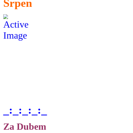
Srpen
_:_:_:_:_
Za Dubem