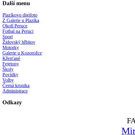
Další menu
Plazíkovo digifoto
Z Galerie u Plazíka
Okolí Peruce
Fotbal na Peruci
Sport
Židovský hřbitov
Motorky
Galerie u Kozorožce
Křesťané
Fejetony
Školy
Povídky
Volby
Černá kronika
Administrace
Odkazy
F
Mir