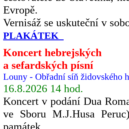
Evropě.
Vernisáž se uskuteční v sob
PLAKÁTEK
Koncert hebrejských
a sefardských písní
Louny - Obřadní síň židovského h
16.8.2026 14 hod.
Koncert v podání Dua Roman
ve Sboru M.J.Husa Peruc
památek.