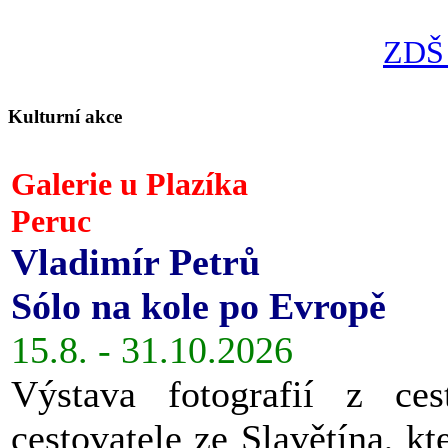
ZDŠ 
Kulturní akce
Galerie u Plazíka
Peruc
Vladimír Petrů
Sólo na kole po Evropě
15.8. - 31.10.2026
Výstava fotografií z ces
cestovatele ze Slavětína, kt