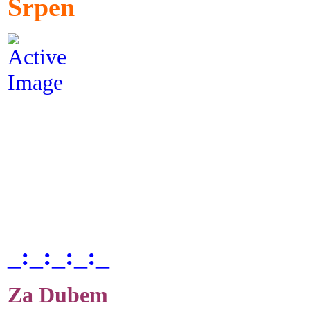
Srpen
_:_:_:_:_
Za Dubem