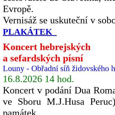
Evropě.
Vernisáž se uskuteční v sob
PLAKÁTEK
Koncert hebrejských
a sefardských písní
Louny - Obřadní síň židovského h
16.8.2026 14 hod.
Koncert v podání Dua Roman
ve Sboru M.J.Husa Peruc
památek.