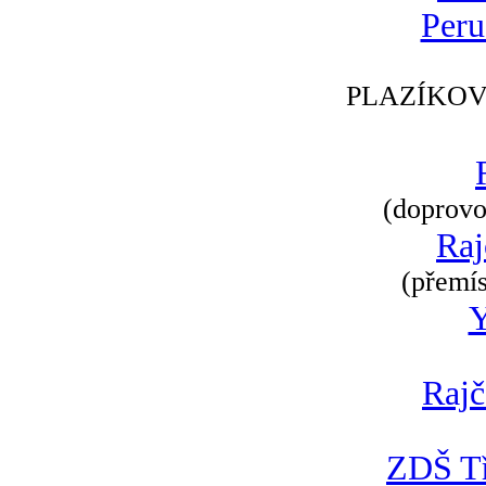
Peru
PLAZÍKOV
(doprovod
Raj
(přemís
Rajč
ZDŠ Tř