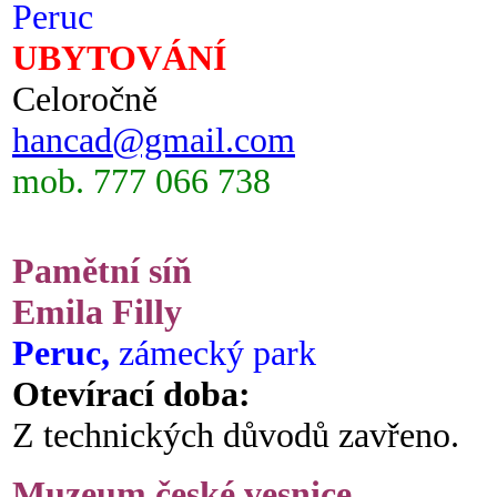
Peruc
UBYTOVÁNÍ
Celoročně
hancad@gmail.com
mob. 777 066 738
Pamětní síň
Emila Filly
Peruc,
zámecký park
Otevírací doba:
Z technických důvodů zavřeno.
Muzeum české vesnice