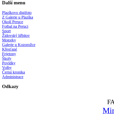
Další menu
Plazíkovo digifoto
Z Galerie u Plazíka
Okolí Peruce
Fotbal na Peruci
Sport
Židovský hřbitov
Motorky
Galerie u Kozorožce
Křesťané
Fejetony
Školy
Povídky
Volby
Černá kronika
Administrace
Odkazy
F
Mir