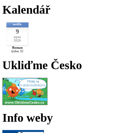
Kalendář
neděle
9
srpen
2026
Roman
týden 32
Ukliďme Česko
Info weby