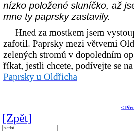
nízko položené sluníčko, až js
mne ty paprsky zastavily.
Hned za mostkem jsem vystoupil
zafotil. Paprsky mezi větvemi Oldř
zelených stromů v dopoledním opa
říkat, jestli chcete, podívejte se
Paprsky u Oldřicha
< Pře
[Zpět]