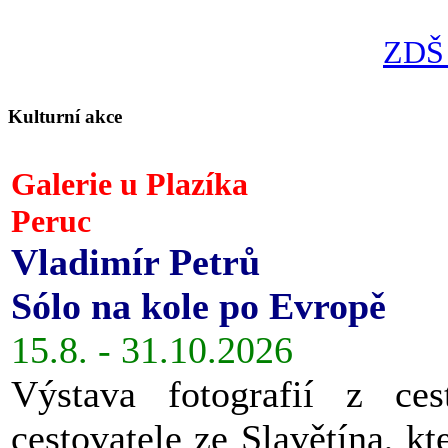
ZDŠ 
Kulturní akce
Galerie u Plazíka
Peruc
Vladimír Petrů
Sólo na kole po Evropě
15.8. - 31.10.2026
Výstava fotografií z ces
cestovatele ze Slavětína, kt