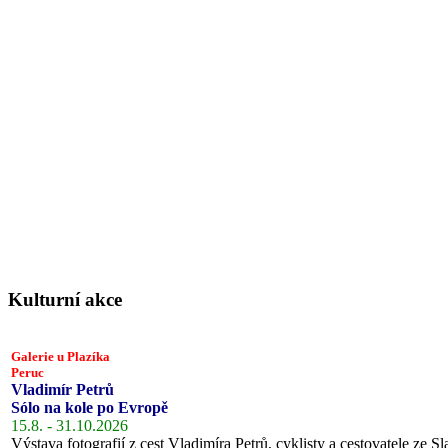
Kulturní akce
Galerie u Plazíka
Peruc
Vladimír Petrů
Sólo na kole po Evropě
15.8. - 31.10.2026
Výstava fotografií z cest Vladimíra Petrů, cyklisty a cestovatele ze Sl