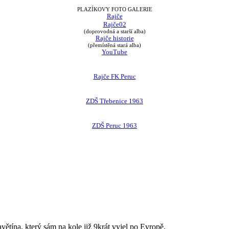
PLAZÍKOVY FOTO GALERIE
Rajče
Rajče02
(doprovodná a starší alba)
Rajče historie
(přemístěná stará alba)
YouTube
Rajče FK Peruc
ZDŠ Třebenice 1963
ZDŠ Peruc 1963
avětína, který sám na kole již 9krát vyjel po Evropě.