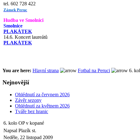
tel. 602 728 422
Zámek Peruc
Hudba ve Smolnici
Smolnice
PLAKÁTEK
14.6. Koncert laureátů
PLAKÁTEK
You are here:
Hlavní strana
Fotbal na Peruci
6. ko
Nejnovější
Ohlédnutí za červnem 2026
Závěr sezony
Ohlédnutí za květnem 2026
Tváře bez hranic
6. kolo OP v kopané
Napsal Plazík st.
Neděle, 22 listopad 2009