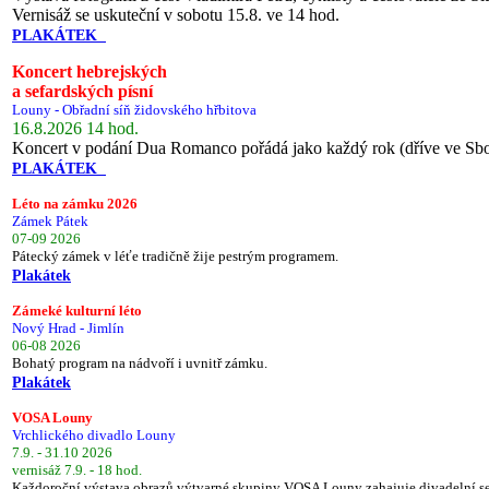
Vernisáž se uskuteční v sobotu 15.8. ve 14 hod.
PLAKÁTEK
Koncert hebrejských
a sefardských písní
Louny - Obřadní síň židovského hřbitova
16.8.2026 14 hod.
Koncert v podání Dua Romanco pořádá jako každý rok (dříve ve Sb
PLAKÁTEK
Léto na zámku 2026
Zámek Pátek
07-09 2026
Pátecký zámek v léťe tradičně žije pestrým programem.
Plakátek
Zámeké kulturní léto
Nový Hrad - Jimlín
06-08 2026
Bohatý program na nádvoří i uvnitř zámku.
Plakátek
VOSA Louny
Vrchlického divadlo Louny
7.9. - 31.10 2026
vernisáž 7.9. - 18 hod.
Každoroční výstava obrazů výtvarné skupiny VOSA Louny zahajuje divadelní s