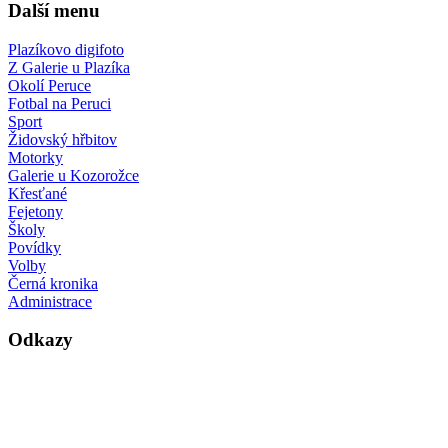
Další menu
Plazíkovo digifoto
Z Galerie u Plazíka
Okolí Peruce
Fotbal na Peruci
Sport
Židovský hřbitov
Motorky
Galerie u Kozorožce
Křesťané
Fejetony
Školy
Povídky
Volby
Černá kronika
Administrace
Odkazy