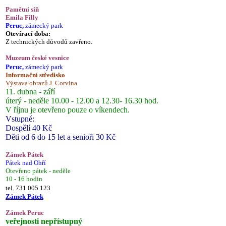
Pamětní síň
Emila Filly
Peruc,
zámecký park
Otevírací doba:
Z technických důvodů zavřeno.
Muzeum české vesnice
Peruc,
zámecký park
Informační středisko
Výstava obrazů J. Corvina
11. dubna - září
úterý - neděle 10.00 - 12.00 a 12.30- 16.30 hod.
V říjnu je otevřeno pouze o víkendech.
Vstupné:
Dospělí 40 Kč
Děti od 6 do 15 let a senioři 30 Kč
Zámek Pátek
Pátek nad Ohří
Otevřeno pátek - neděle
10 - 16 hodin
tel. 731 005 123
Zámek Pátek
Zámek Peruc
veřejnosti nepřístupný