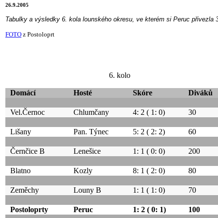
26.9.2005
Tabulky a výsledky 6. kola lounského okresu, ve kterém si Peruc přivezla 3 
FOTO
z Postoloprt
6. kolo
Domácí
Hosté
Skóre
Diváků
Vel.Černoc
Chlumčany
4: 2 ( 1: 0)
30
Lišany
Pan. Týnec
5: 2 ( 2: 2)
60
Černčice B
Lenešice
1: 1 ( 0: 0)
200
Blatno
Kozly
8: 1 ( 2: 0)
80
Zeměchy
Louny B
1: 1 ( 1: 0)
70
Postoloprty
Peruc
1: 2 ( 0: 1)
100