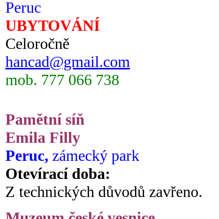
Peruc
UBYTOVÁNÍ
Celoročně
hancad@gmail.com
mob. 777 066 738
Pamětní síň
Emila Filly
Peruc,
zámecký park
Otevírací doba:
Z technických důvodů zavřeno.
Muzeum české vesnice