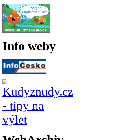
Info weby
WebArchiv