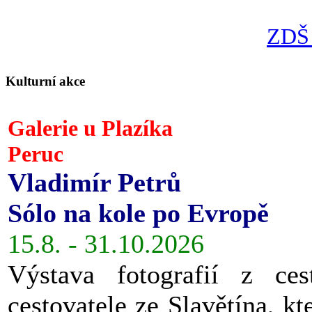
ZDŠ 
Kulturní akce
Galerie u Plazíka
Peruc
Vladimír Petrů
Sólo na kole po Evropě
15.8. - 31.10.2026
Výstava fotografií z ces
cestovatele ze Slavětína, kt