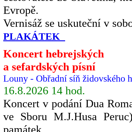
Evropě.
Vernisáž se uskuteční v sob
PLAKÁTEK
Koncert hebrejských
a sefardských písní
Louny - Obřadní síň židovského h
16.8.2026 14 hod.
Koncert v podání Dua Roman
ve Sboru M.J.Husa Peruc
památek.