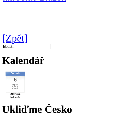
[Zpět]
Kalendář
čtvrtek
6
srpen
2026
Oldřiška
týden 32
Ukliďme Česko