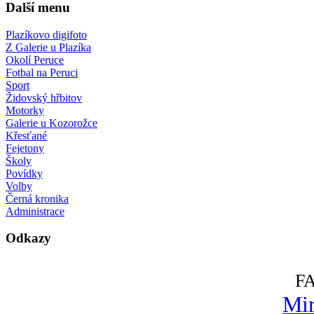
Další menu
Plazíkovo digifoto
Z Galerie u Plazíka
Okolí Peruce
Fotbal na Peruci
Sport
Židovský hřbitov
Motorky
Galerie u Kozorožce
Křesťané
Fejetony
Školy
Povídky
Volby
Černá kronika
Administrace
Odkazy
F
Mir