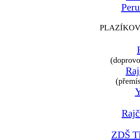
Peru
PLAZÍKOV
(doprovod
Raj
(přemís
Rajč
ZDŠ Tř