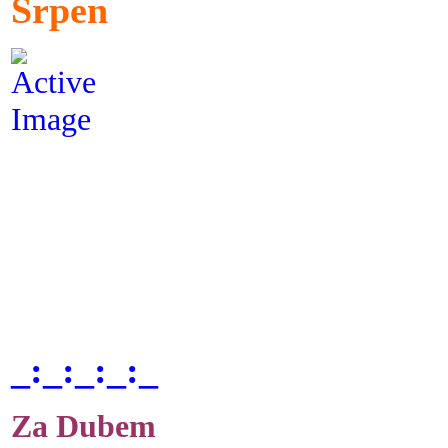
Srpen
_:_:_:_:_
Za Dubem