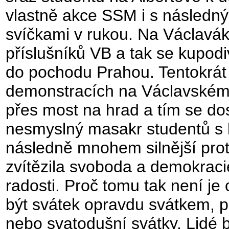
vlastně akce SSM i s násled
svíčkami v rukou. Na Václavák
příslušníků VB a tak se kupodi
do pochodu Prahou. Tentokrát h
demonstracích na Václavském 
přes most na hrad a tím se dost
nesmyslný masakr studentů s ky
následně mnohem silnější prot
zvítězila svoboda a demokracie
radosti. Proč tomu tak není j
být svátek opravdu svátkem, p
nebo svatodušní svátky. Lidé by