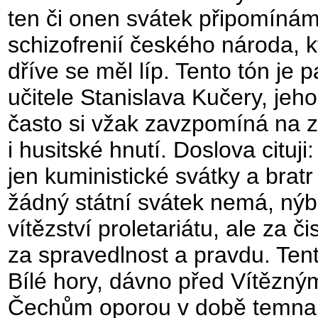
ten či onen svátek připomínám
schizofrenií českého národa, k
dříve se měl líp. Tento tón je 
učitele Stanislava Kučery, jehož
často si vžak zavzpomíná na zl
i husitské hnutí. Doslova cituji
jen kuministické svátky a brat
žádný státní svátek nemá, nýb
vítězství proletariátu, ale za č
za spravedlnost a pravdu. Tent
Bílé hory, dávno před Vítězný
Čechům oporou v době temna.