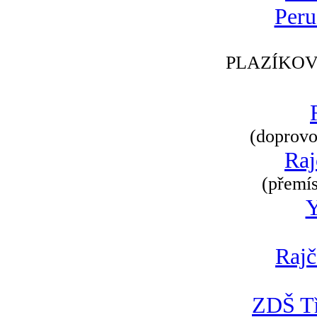
Peru
PLAZÍKOV
(doprovod
Raj
(přemís
Rajč
ZDŠ Tř