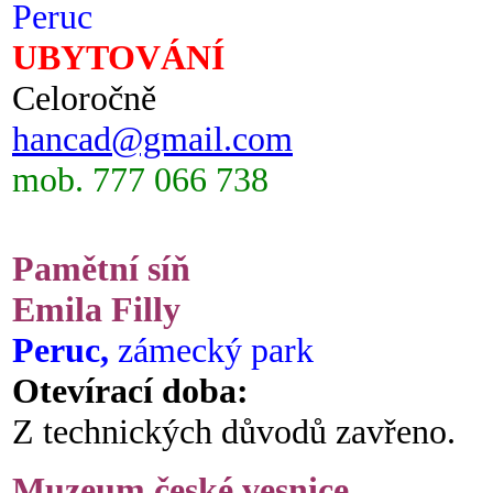
Peruc
UBYTOVÁNÍ
Celoročně
hancad@gmail.com
mob. 777 066 738
Pamětní síň
Emila Filly
Peruc,
zámecký park
Otevírací doba:
Z technických důvodů zavřeno.
Muzeum české vesnice