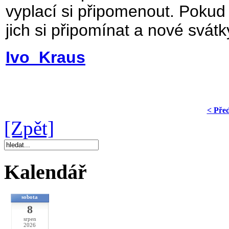
vyplací si připomenout. Pokud
jich si připomínat a nové svát
Ivo Kraus
< Pře
[Zpět]
Kalendář
sobota
8
srpen
2026