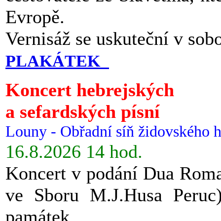
Evropě.
Vernisáž se uskuteční v sob
PLAKÁTEK
Koncert hebrejských
a sefardských písní
Louny - Obřadní síň židovského h
16.8.2026 14 hod.
Koncert v podání Dua Roman
ve Sboru M.J.Husa Peruc
památek.