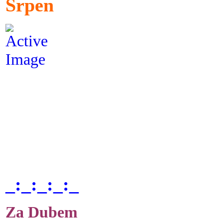
Srpen
_:_:_:_:_
Za Dubem