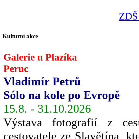
ZDŠ 
Kulturní akce
Galerie u Plazíka
Peruc
Vladimír Petrů
Sólo na kole po Evropě
15.8. - 31.10.2026
Výstava fotografií z ces
cestovatele ze Slavětína, kt