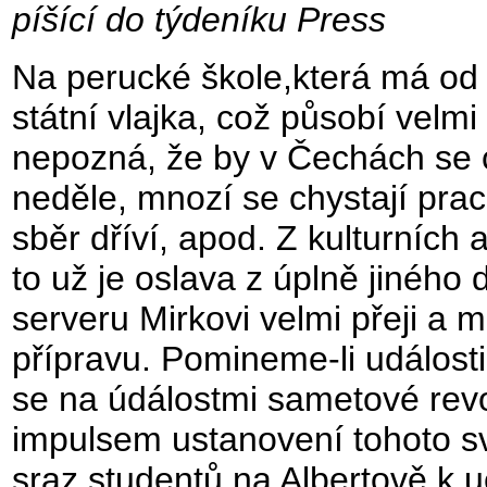
píšící do týdeníku Press
Na perucké škole,která má od 
státní vlajka, což působí velm
nepozná, že by v Čechách se c
neděle, mnozí se chystají pra
sběr dříví, apod. Z kulturních 
to už je oslava z úplně jiného
serveru Mirkovi velmi přeji a 
přípravu. Pomineme-li události
se na údálostmi sametové revol
impulsem ustanovení tohoto s
sraz studentů na Albertově k 