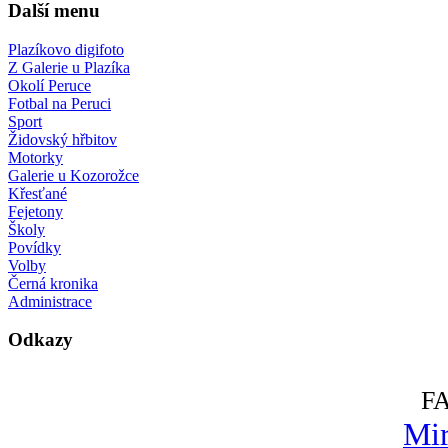
Další menu
Plazíkovo digifoto
Z Galerie u Plazíka
Okolí Peruce
Fotbal na Peruci
Sport
Židovský hřbitov
Motorky
Galerie u Kozorožce
Křesťané
Fejetony
Školy
Povídky
Volby
Černá kronika
Administrace
Odkazy
F
Mir