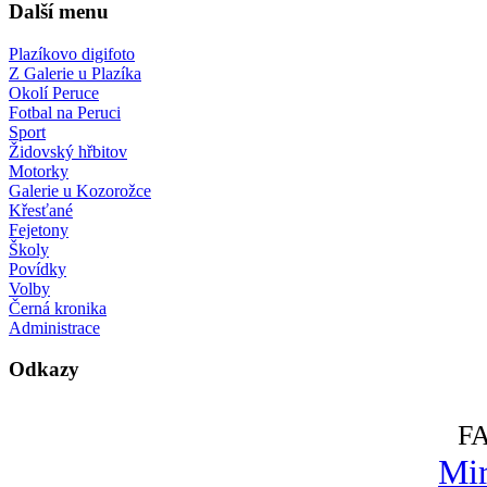
Další menu
Plazíkovo digifoto
Z Galerie u Plazíka
Okolí Peruce
Fotbal na Peruci
Sport
Židovský hřbitov
Motorky
Galerie u Kozorožce
Křesťané
Fejetony
Školy
Povídky
Volby
Černá kronika
Administrace
Odkazy
F
Mir