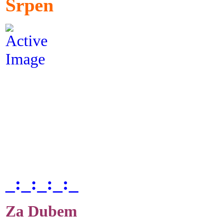
Srpen
_:_:_:_:_
Za Dubem