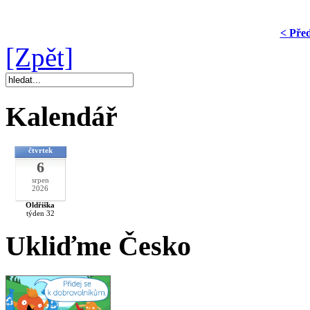
< Pře
[Zpět]
Kalendář
čtvrtek
6
srpen
2026
Oldřiška
týden 32
Ukliďme Česko