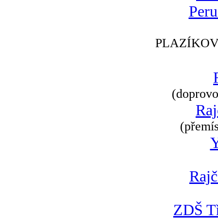
Peru
PLAZÍKOV
(doprovod
Raj
(přemís
Rajč
ZDŠ Tř