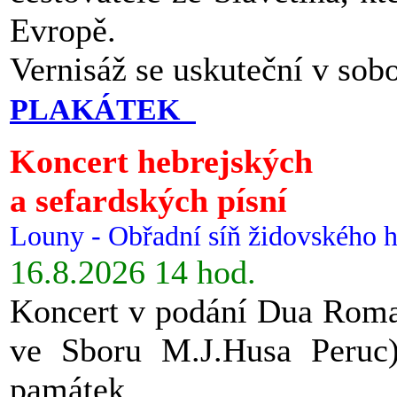
Evropě.
Vernisáž se uskuteční v sob
PLAKÁTEK
Koncert hebrejských
a sefardských písní
Louny - Obřadní síň židovského h
16.8.2026 14 hod.
Koncert v podání Dua Roman
ve Sboru M.J.Husa Peruc
památek.