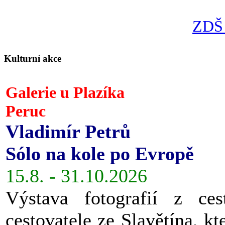
ZDŠ 
Kulturní akce
Galerie u Plazíka
Peruc
Vladimír Petrů
Sólo na kole po Evropě
15.8. - 31.10.2026
Výstava fotografií z ces
cestovatele ze Slavětína, kt