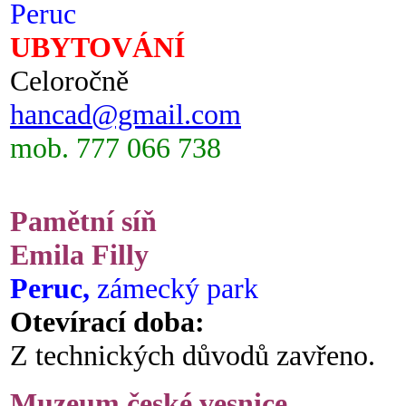
Peruc
UBYTOVÁNÍ
Celoročně
hancad@gmail.com
mob. 777 066 738
Pamětní síň
Emila Filly
Peruc,
zámecký park
Otevírací doba:
Z technických důvodů zavřeno.
Muzeum české vesnice