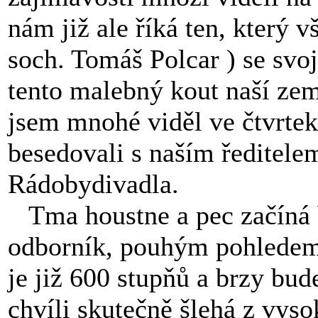
nám již ale říká ten, který 
soch. Tomáš Polcar ) se svoj
tento malebný kout naší ze
jsem mnohé viděl ve čtvrtek
besedovali s naším ředitelem
Rádobydivadla.
Tma houstne a pec začíná b
odborník, pouhým pohledem 
je již 600 stupňů a brzy bud
chvíli skutečně šlehá z vys