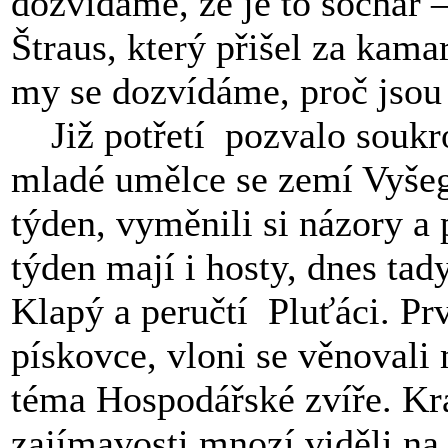
dozvídámě, že je to sochař 
Štraus, který přišel za kam
my se dozvídáme, proč jsou
Již potřetí
pozvalo souk
mladé umělce se zemí Vyšegr
týden, vyměnili si názory a 
týden mají i hosty, dnes tad
Klapý a peručtí
Pluťáci. Pr
pískovce, vloni se věnovali 
téma Hospodářské zvíře. Krá
zajímavosti mnozí viděli n