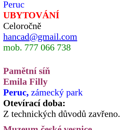
Peruc
UBYTOVÁNÍ
Celoročně
hancad@gmail.com
mob. 777 066 738
Pamětní síň
Emila Filly
Peruc,
zámecký park
Otevírací doba:
Z technických důvodů zavřeno.
Muzeum české vesnice