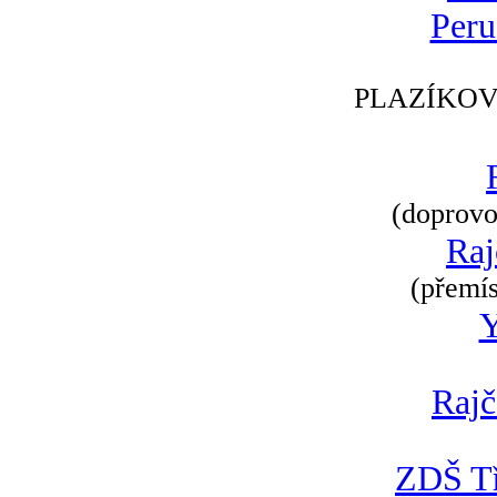
Peru
PLAZÍKOV
(doprovod
Raj
(přemís
Rajč
ZDŠ Tř