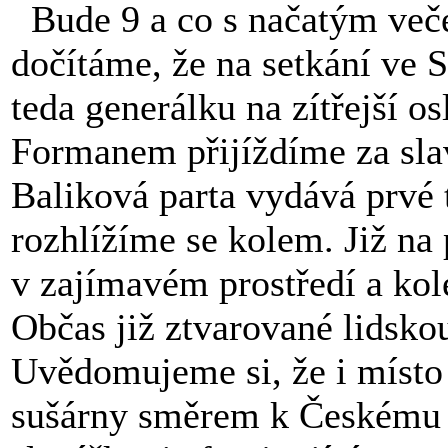
Bude 9 a co s načatým več
dočítáme, že na setkání ve S
teda generálku na zítřejší 
Formanem přijíždíme za sla
Baliková parta vydává prvé 
rozhlížíme se kolem. Již na
v zajímavém prostředí a ko
Občas již ztvarované lidsko
Uvědomujeme si, že i místo 
sušárny směrem k Českému s