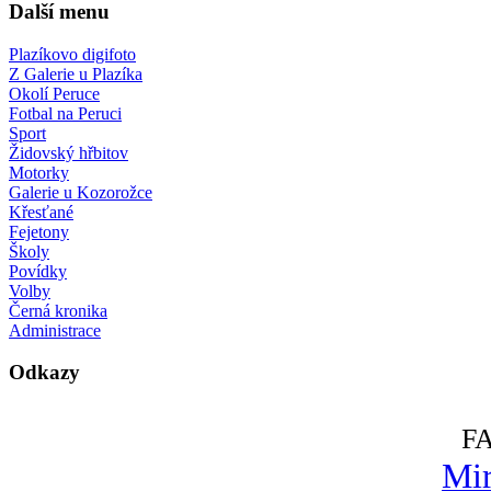
Další menu
Plazíkovo digifoto
Z Galerie u Plazíka
Okolí Peruce
Fotbal na Peruci
Sport
Židovský hřbitov
Motorky
Galerie u Kozorožce
Křesťané
Fejetony
Školy
Povídky
Volby
Černá kronika
Administrace
Odkazy
F
Mir