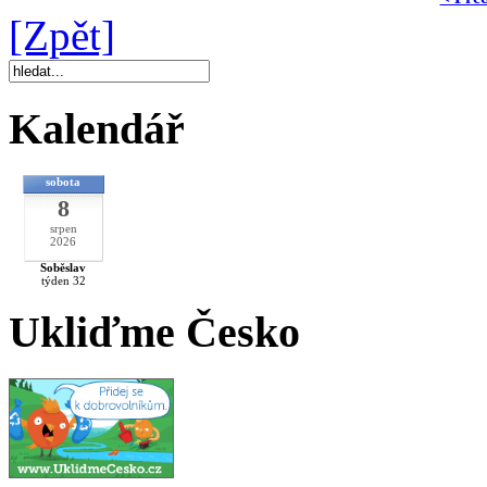
[Zpět]
Kalendář
sobota
8
srpen
2026
Soběslav
týden 32
Ukliďme Česko