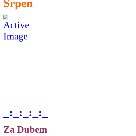
Srpen
_:_:_:_:_
Za Dubem