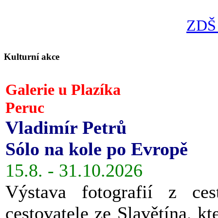
ZDŠ 
Kulturní akce
Galerie u Plazíka
Peruc
Vladimír Petrů
Sólo na kole po Evropě
15.8. - 31.10.2026
Výstava fotografií z ces
cestovatele ze Slavětína, kt