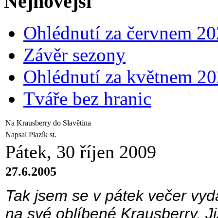
Nejnovější
Ohlédnutí za červnem 2
Závěr sezony
Ohlédnutí za květnem 2
Tváře bez hranic
Na Krausberry do Slavětína
Napsal Plazík st.
Pátek, 30 říjen 2009
27.6.2005
Tak jsem se v pátek večer vy
na své oblíbené Krausberry. Ji