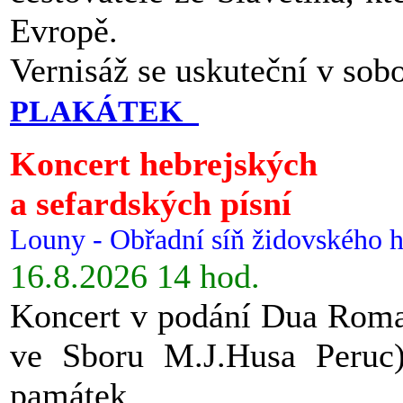
Evropě.
Vernisáž se uskuteční v sob
PLAKÁTEK
Koncert hebrejských
a sefardských písní
Louny - Obřadní síň židovského h
16.8.2026 14 hod.
Koncert v podání Dua Roman
ve Sboru M.J.Husa Peruc
památek.