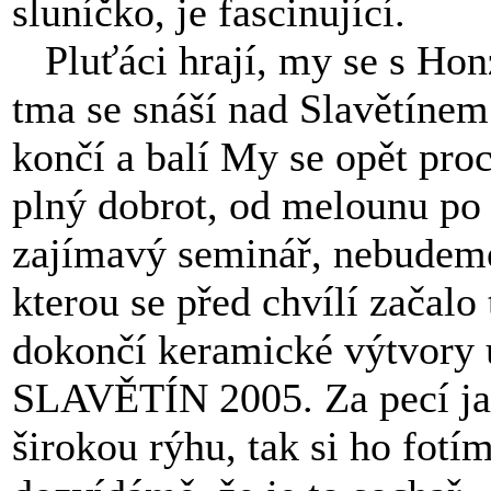
sluníčko, je fascinující.
Pluťáci hrají, my se s Ho
tma se snáší nad Slavětínem.
končí a balí My se opět pro
plný dobrot, od melounu po 
zajímavý seminář, nebudeme 
kterou se před chvílí začalo
dokončí keramické výtvory
SLAVĚTÍN 2005. Za pecí jak
širokou rýhu, tak si ho fotí