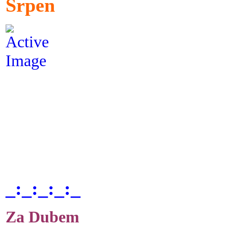
Srpen
_:_:_:_:_
Za Dubem