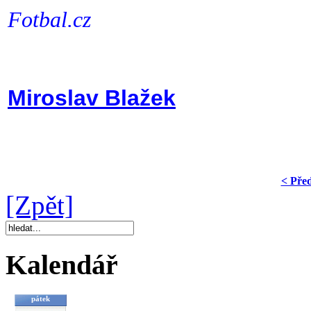
Fotbal.cz
Miroslav Blažek
< Pře
[Zpět]
Kalendář
pátek