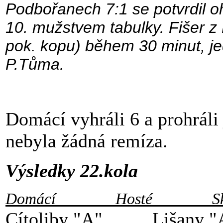
Podbořanech 7:1 se potvrdil o
10. mužstvem tabulky. Fišer z 
pok. kopu) během 30 minut, j
P.Tůma.
Domácí vyhráli 6 a prohráli
nebyla žádná remíza.
Výsledky 22.kola
Domácí Hosté Skó
Cítoliby "A" Lišany 