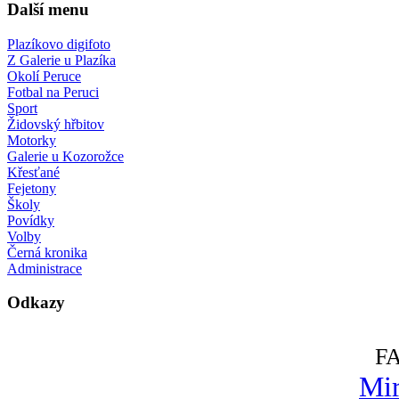
Další menu
Plazíkovo digifoto
Z Galerie u Plazíka
Okolí Peruce
Fotbal na Peruci
Sport
Židovský hřbitov
Motorky
Galerie u Kozorožce
Křesťané
Fejetony
Školy
Povídky
Volby
Černá kronika
Administrace
Odkazy
F
Mir