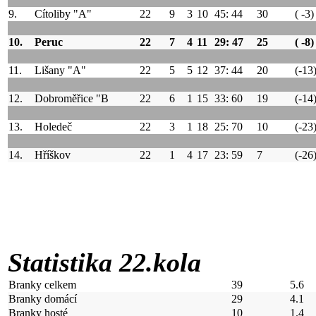
9.
Cítoliby "A"
22
9
3
10
45: 44
30
( -3)
10.
Peruc
22
7
4
11
29: 47
25
( -8)
11.
Lišany "A"
22
5
5
12
37: 44
20
(-13
12.
Dobroměřice "B
22
6
1
15
33: 60
19
(-14
13.
Holedeč
22
3
1
18
25: 70
10
(-23
14.
Hříškov
22
1
4
17
23: 59
7
(-26
Statistika 22.kola
Branky celkem
39
5.6
Branky domácí
29
4.1
Branky hosté
10
1.4