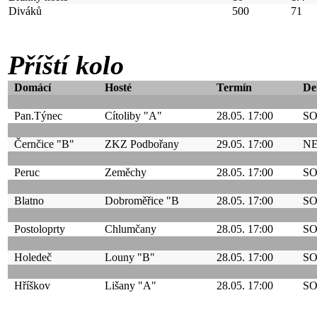
Diváků
500
71
Příští kolo
Domácí
Hosté
Termín
De
Pan.Týnec
Cítoliby "A"
28.05. 17:00
S
Černčice "B"
ZKZ Podbořany
29.05. 17:00
N
Peruc
Zeměchy
28.05. 17:00
S
Blatno
Dobroměřice "B
28.05. 17:00
S
Postoloprty
Chlumčany
28.05. 17:00
S
Holedeč
Louny "B"
28.05. 17:00
S
Hříškov
Lišany "A"
28.05. 17:00
S