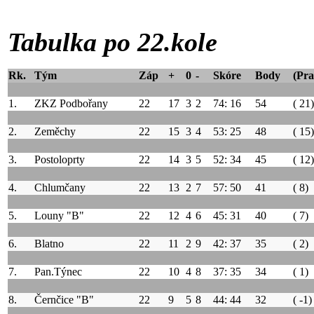
Tabulka po 22.kole
Rk.
Tým
Záp
+
0
-
Skóre
Body
(Pra
1.
ZKZ Podbořany
22
17
3
2
74: 16
54
( 21)
2.
Zeměchy
22
15
3
4
53: 25
48
( 15)
3.
Postoloprty
22
14
3
5
52: 34
45
( 12)
4.
Chlumčany
22
13
2
7
57: 50
41
( 8)
5.
Louny "B"
22
12
4
6
45: 31
40
( 7)
6.
Blatno
22
11
2
9
42: 37
35
( 2)
7.
Pan.Týnec
22
10
4
8
37: 35
34
( 1)
8.
Černčice "B"
22
9
5
8
44: 44
32
( -1)