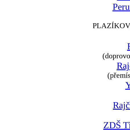
Peru
PLAZÍKOV
(doprovod
Raj
(přemís
Rajč
ZDŠ Tř