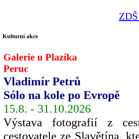
ZDŠ 
Kulturní akce
Galerie u Plazíka
Peruc
Vladimír Petrů
Sólo na kole po Evropě
15.8. - 31.10.2026
Výstava fotografií z ces
cestovatele ze Slavětína, kt