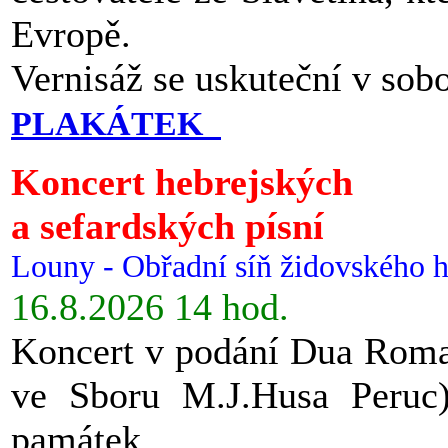
Evropě.
Vernisáž se uskuteční v sob
PLAKÁTEK
Koncert hebrejských
a sefardských písní
Louny - Obřadní síň židovského h
16.8.2026 14 hod.
Koncert v podání Dua Roman
ve Sboru M.J.Husa Peruc
památek.