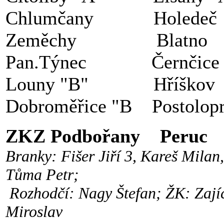
Chlumčany Hole
Zeměchy Blatno
Pan.Týnec Černčice "
Louny "B" Hříško
Dobroměřice "B Postolo
ZKZ Podbořany Per
Branky: Fišer Jiří 3, Kareš Milan
Tůma Petr;
Rozhodčí: Nagy Štefan; ŽK: Zajíc
Miroslav