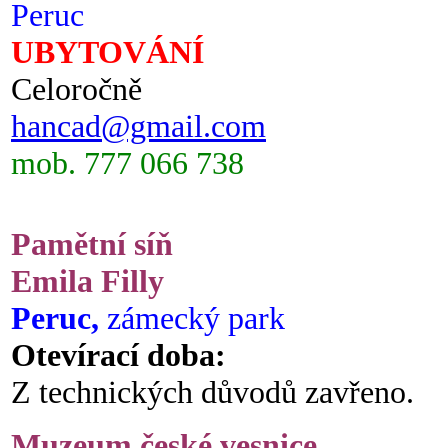
Peruc
UBYTOVÁNÍ
Celoročně
hancad@gmail.com
mob. 777 066 738
Pamětní síň
Emila Filly
Peruc,
zámecký park
Otevírací doba:
Z technických důvodů zavřeno.
Muzeum české vesnice