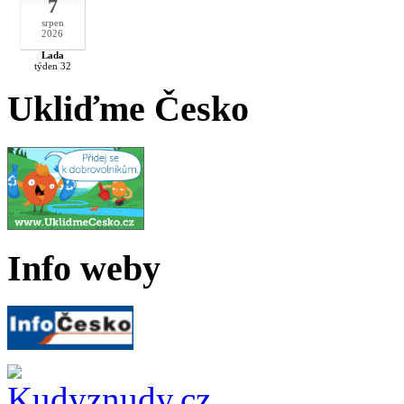
7
srpen
2026
Lada
týden 32
Ukliďme Česko
Info weby