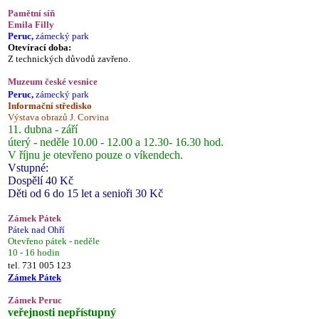
Pamětní síň
Emila Filly
Peruc,
zámecký park
Otevírací doba:
Z technických důvodů zavřeno.
Muzeum české vesnice
Peruc,
zámecký park
Informační středisko
Výstava obrazů J. Corvina
11. dubna - září
úterý - neděle 10.00 - 12.00 a 12.30- 16.30 hod.
V říjnu je otevřeno pouze o víkendech.
Vstupné:
Dospělí 40 Kč
Děti od 6 do 15 let a senioři 30 Kč
Zámek Pátek
Pátek nad Ohří
Otevřeno pátek - neděle
10 - 16 hodin
tel. 731 005 123
Zámek Pátek
Zámek Peruc
veřejnosti nepřístupný