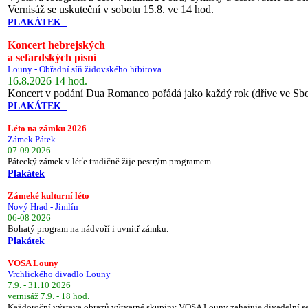
Vernisáž se uskuteční v sobotu 15.8. ve 14 hod.
PLAKÁTEK
Koncert hebrejských
a sefardských písní
Louny - Obřadní síň židovského hřbitova
16.8.2026 14 hod.
Koncert v podání Dua Romanco pořádá jako každý rok (dříve ve Sb
PLAKÁTEK
Léto na zámku 2026
Zámek Pátek
07-09 2026
Pátecký zámek v léťe tradičně žije pestrým programem.
Plakátek
Zámeké kulturní léto
Nový Hrad - Jimlín
06-08 2026
Bohatý program na nádvoří i uvnitř zámku.
Plakátek
VOSA Louny
Vrchlického divadlo Louny
7.9. - 31.10 2026
vernisáž 7.9. - 18 hod.
Každoroční výstava obrazů výtvarné skupiny VOSA Louny zahajuje divadelní s