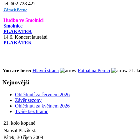
tel. 602 728 422
Zámek Peruc
Hudba ve Smolnici
Smolnice
PLAKÁTEK
14.6. Koncert laureátů
PLAKÁTEK
You are here:
Hlavní strana
Fotbal na Peruci
21. k
Nejnovější
Ohlédnutí za červnem 2026
Závěr sezony
Ohlédnutí za květnem 2026
Tváře bez hranic
21. kolo kopané
Napsal Plazík st.
Pátek, 30 říjen 2009