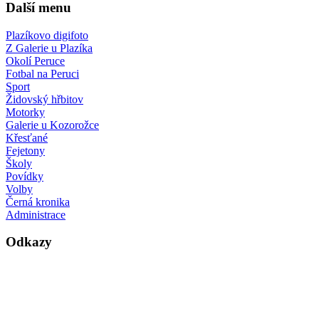
Další menu
Plazíkovo digifoto
Z Galerie u Plazíka
Okolí Peruce
Fotbal na Peruci
Sport
Židovský hřbitov
Motorky
Galerie u Kozorožce
Křesťané
Fejetony
Školy
Povídky
Volby
Černá kronika
Administrace
Odkazy