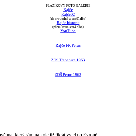
PLAZÍKOVY FOTO GALERIE
Rajče
Rajče02
(doprovodná a starší alba)
Rajče historie
(přemístěná stará alba)
YouTube
Rajče FK Peruc
ZDŠ Třebenice 1963
ZDŠ Peruc 1963
avětína, který sám na kole již 9krát vyjel po Evropě.