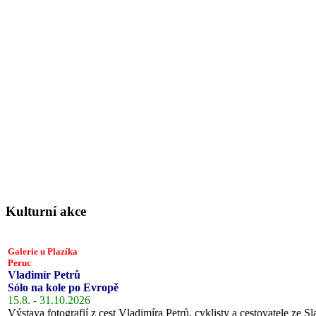
Kulturní akce
Galerie u Plazíka
Peruc
Vladimír Petrů
Sólo na kole po Evropě
15.8. - 31.10.2026
Výstava fotografií z cest Vladimíra Petrů, cyklisty a cestovatele ze Sl