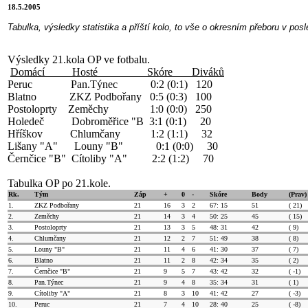
18.5.2005
Tabulka, výsledky statistika a příští kolo, to vše o okresním přeboru v pos
Výsledky 21.kola OP ve fotbalu.
Domácí
Hosté
Skóre
Diváků
Peruc
Pan.Týnec
0:2 (0:1)
120
Blatno
ZKZ Podbořany
0:5 (0:3)
100
Postoloprty
Zeměchy
1:0 (0:0)
250
Holedeč
Dobroměřice "B
3:1 (0:1)
20
Hříškov
Chlumčany
1:2 (1:1)
32
Lišany "A"
Louny "B"
0:1 (0:0)
30
Černčice "B" Cítoliby "A"
2:2 (1:2)
70
Tabulka OP po 21.kole.
Rk.
Tým
Záp
+
0
-
Skóre
Body
(Prav)
1.
ZKZ Podbořany
21
16
3
2
67: 15
51
( 21)
2.
Zeměchy
21
14
3
4
50: 25
45
( 15)
3.
Postoloprty
21
13
3
5
48: 31
42
( 9)
4.
Chlumčany
21
12
2
7
51: 49
38
( 8)
5.
Louny "B"
21
11
4
6
41: 30
37
( 7)
6.
Blatno
21
11
2
8
42: 34
35
( 2)
7.
Černčice "B"
21
9
5
7
43: 42
32
( -1)
8.
Pan.Týnec
21
9
4
8
35: 34
31
( 1)
9.
Cítoliby "A"
21
8
3
10
41: 42
27
( -3)
10.
Peruc
21
7
4
10
28: 40
25
( -8)