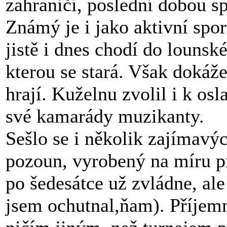
zahraničí, poslední dobou s
Známý je i jako aktivní spo
jistě i dnes chodí do lounsk
kterou se stará. Však dokáže
hrají. Kuželnu zvolil i k osl
své kamarády muzikanty.
Sešlo se i několik zajímavýc
pozoun, vyrobený na míru pr
po šedesátce už zvládne, al
jsem ochutnal,ňam). Příjem