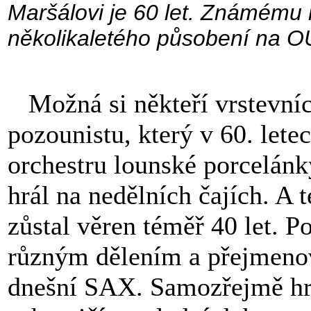
Maršálovi je 60 let. Známému 
několikaletého působení na O
Možná si někteří vrstevn
pozounistu, který v 60. lete
orchestru lounské porcelán
hrál na nedělních čajích. A 
zůstal věren téměř 40 let. 
různým dělením a přejmenov
dnešní SAX. Samozřejmě hrá