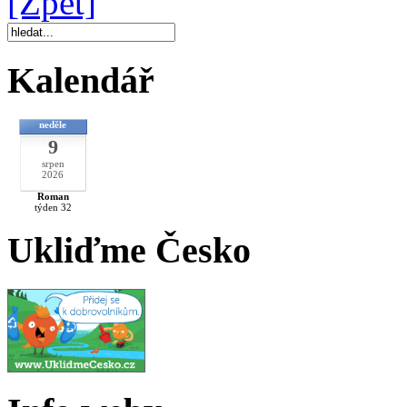
[Zpět]
Kalendář
neděle
9
srpen
2026
Roman
týden 32
Ukliďme Česko