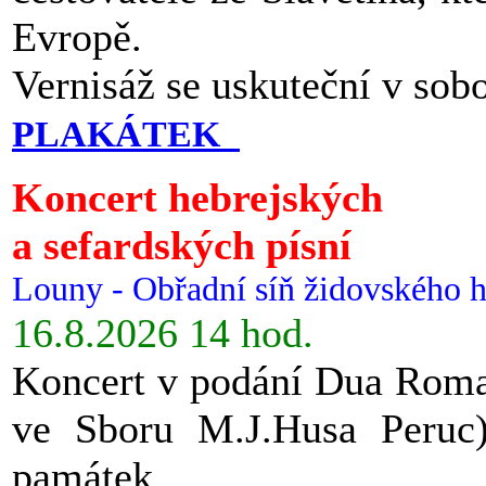
Evropě.
Vernisáž se uskuteční v sob
PLAKÁTEK
Koncert hebrejských
a sefardských písní
Louny - Obřadní síň židovského h
16.8.2026 14 hod.
Koncert v podání Dua Roman
ve Sboru M.J.Husa Peruc
památek.