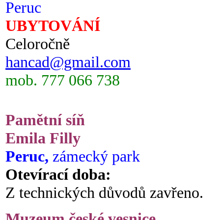
Peruc
UBYTOVÁNÍ
Celoročně
hancad@gmail.com
mob. 777 066 738
Pamětní síň
Emila Filly
Peruc,
zámecký park
Otevírací doba:
Z technických důvodů zavřeno.
Muzeum české vesnice