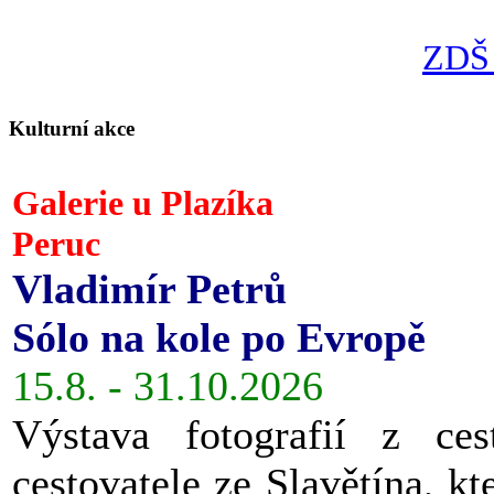
ZDŠ 
Kulturní akce
Galerie u Plazíka
Peruc
Vladimír Petrů
Sólo na kole po Evropě
15.8. - 31.10.2026
Výstava fotografií z ces
cestovatele ze Slavětína, kt