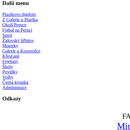
Další menu
Plazíkovo digifoto
Z Galerie u Plazíka
Okolí Peruce
Fotbal na Peruci
Sport
Židovský hřbitov
Motorky
Galerie u Kozorožce
Křesťané
Fejetony
Školy
Povídky
Volby
Černá kronika
Administrace
Odkazy
F
Mir