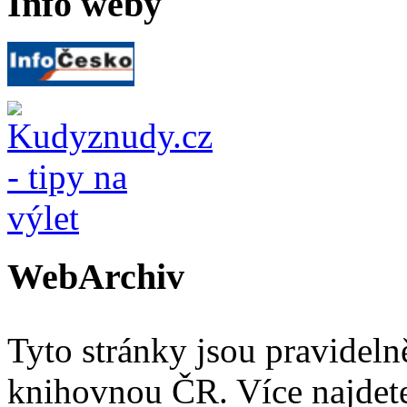
Info weby
WebArchiv
Tyto stránky jsou pravidel
knihovnou ČR. Více najde