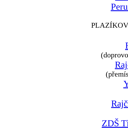
Peru
PLAZÍKOV
(doprovod
Raj
(přemís
Rajč
ZDŠ Tř