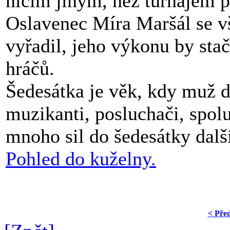
ničím jiným, než turnajem 
Oslavenec Míra Maršál se vš
vyřadil, jeho výkonu by stač
hráčů.
Šedesátka je věk, kdy muž d
muzikanti, posluchači, spoluh
mnoho sil do šedesátky dalš
Pohled do kuželny.
< Pře