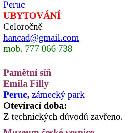
Peruc
UBYTOVÁNÍ
Celoročně
hancad@gmail.com
mob. 777 066 738
Pamětní síň
Emila Filly
Peruc,
zámecký park
Otevírací doba:
Z technických důvodů zavřeno.
Muzeum české vesnice