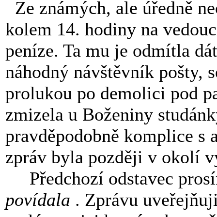
Ze známých, ale úředně neo
kolem 14. hodiny na vedoucí
peníze. Ta mu je odmítla dát
náhodný návštěvník pošty, se
prolukou po demolici pod pa
zmizela u Boženiny studánk
pravděpodobně komplice s a
zpráv byla později v okolí 
Předchozí odstavec prosím
povídala
. Zprávu uveřejňuji 