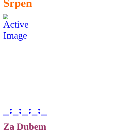
Srpen
_:_:_:_:_
Za Dubem