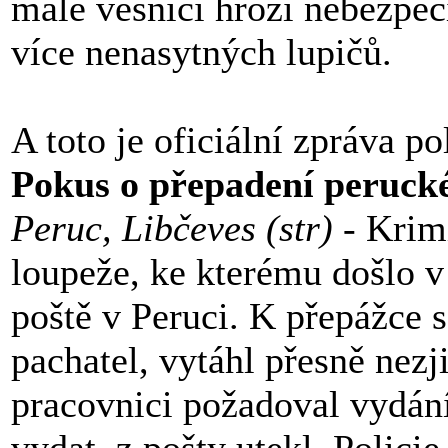
malé vesnici hrozí nebezpeč
více nenasytných lupičů.
A toto je oficiální zpráva p
Pokus o přepadení perucké
Peruc, Libčeves (str)
- Krimi
loupeže, ke kterému došlo v
poště v Peruci. K přepážce 
pachatel, vytáhl přesně nezj
pracovnici požadoval vydání