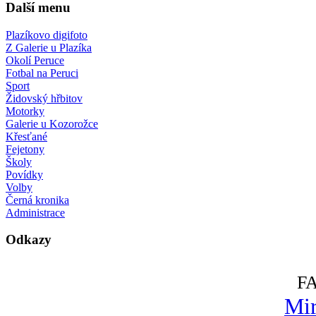
Další menu
Plazíkovo digifoto
Z Galerie u Plazíka
Okolí Peruce
Fotbal na Peruci
Sport
Židovský hřbitov
Motorky
Galerie u Kozorožce
Křesťané
Fejetony
Školy
Povídky
Volby
Černá kronika
Administrace
Odkazy
F
Mir