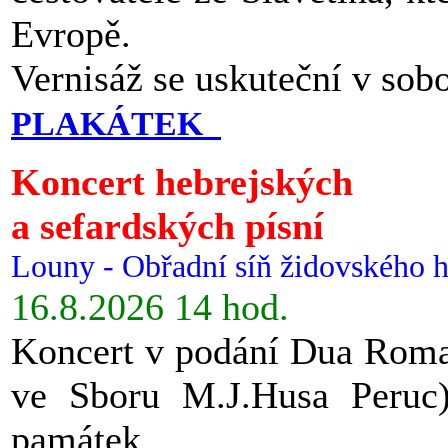
Evropě.
Vernisáž se uskuteční v sob
PLAKÁTEK
Koncert hebrejských
a sefardských písní
Louny - Obřadní síň židovského h
16.8.2026 14 hod.
Koncert v podání Dua Roman
ve Sboru M.J.Husa Peruc
památek.