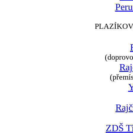
Peru
PLAZÍKOV
(doprovod
Raj
(přemís
Rajč
ZDŠ Tř