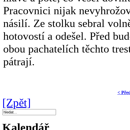
Pracovnici nijak nevyhrožov
násilí. Ze stolku sebral vo
hotovostí a odešel. Před bud
obou pachatelích těchto tres
pátrají.
< Pře
[Zpět]
Kalendář