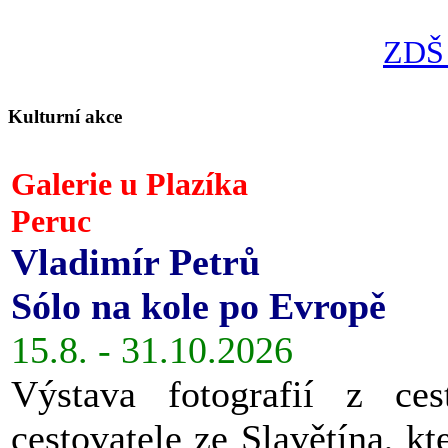
ZDŠ 
Kulturní akce
Galerie u Plazíka
Peruc
Vladimír Petrů
Sólo na kole po Evropě
15.8. - 31.10.2026
Výstava fotografií z ces
cestovatele ze Slavětína, kt