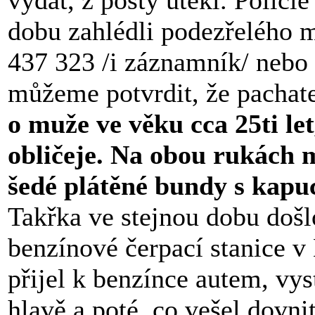
vydat, z pošty utekl. Polici
dobu zahlédli podezřelého mu
437 323 /i záznamník/ nebo 
můžeme potvrdit, že pachat
o muže ve věku cca 25ti let
obličeje. Na obou rukách m
šedé plátěné bundy s kapu
Takřka ve stejnou dobu došl
benzínové čerpací stanice v
přijel k benzínce autem, vys
hlavě a poté, co vešel dovni