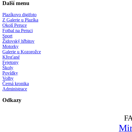
Další menu
Plazíkovo digifoto
Z Galerie u Plazíka
Okolí Peruce
Fotbal na Peruci
Sport
Židovský hřbitov
Motorky
Galerie u Kozorožce
Křesťané
Fejetony
Školy
Povídky
Volby
Černá kronika
Administrace
Odkazy
F
Mir