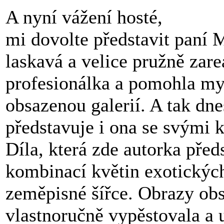
A nyní vážení hosté,
mi dovolte představit paní 
laskavá a velice pružně zar
profesionálka a pomohla my
obsazenou galerií. A tak dn
představuje i ona se svými 
Díla, která zde autorka pře
kombinací květin exotických
zeměpisné šířce. Obrazy obsa
vlastnoručně vypěstovala a u