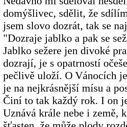
Nedávno mi sděloval nesděli
domýšlivec, sdělit, že sdílím
jsem slovo dozrát, tak se naj
"Dozraje jablko a pak se sež
Jablko sežere jen divoké pr
dozrají, je s opatrností očeše
pečlivě uloží. O Vánocích je
je na nejkrásnější mísu a po
Činí to tak každý rok. I on
Uznává krále nebe i země, k
šťasten, že může plody rozdě