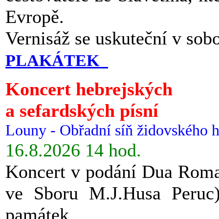
Evropě.
Vernisáž se uskuteční v sob
PLAKÁTEK
Koncert hebrejských
a sefardských písní
Louny - Obřadní síň židovského h
16.8.2026 14 hod.
Koncert v podání Dua Roman
ve Sboru M.J.Husa Peruc
památek.