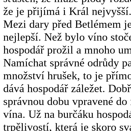
že je přijímá i Král nejvyšší
Mezi dary před Betlémem je i
nejlepší. Než bylo víno sto
hospodář prožil a mnoho umě
Namíchat správné odrůdy pa
množství hrušek, to je přím
dává hospodář záležet. Dobř
správnou dobu vpravené do 
vína. Už na burčáku hospodá
trpělivostí, která je skoro 