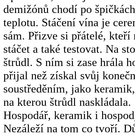
demižónů chodí po špičkách 
teplotu. Stáčení vína je cer
sám. Přizve si přátelé, kteř
stáčet a také testovat. Na st
štrůdl. S ním si zase hrála
přijal než získal svůj konečn
soustředěním, jako keramik,
na kterou štrůdl naskládala.
Hospodář, keramik i hospody
Nezáleží na tom co tvoří. Dů