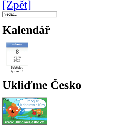
[Zpět]
Kalendář
sobota
8
srpen
2026
Soběslav
týden 32
Ukliďme Česko