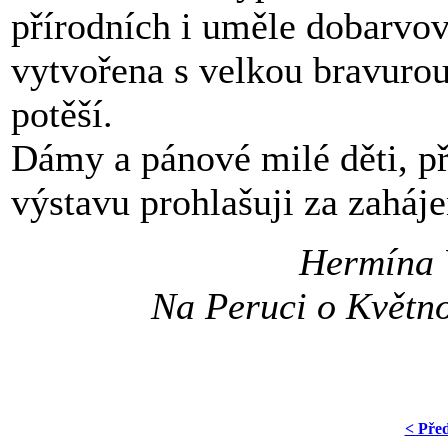
přírodních i uměle dobarvov
vytvořena s velkou bravurou
potěší.
Dámy a pánové milé děti, p
výstavu prohlašuji za zaháj
Hermína 
Na Peruci o Květn
< Pře