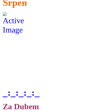
Srpen
_:_:_:_:_
Za Dubem