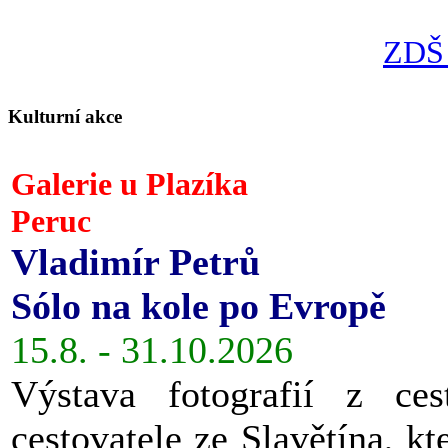
ZDŠ 
Kulturní akce
Galerie u Plazíka
Peruc
Vladimír Petrů
Sólo na kole po Evropě
15.8. - 31.10.2026
Výstava fotografií z ces
cestovatele ze Slavětína, kt