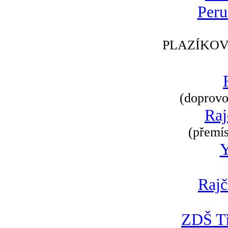
Peru
PLAZÍKOV
(doprovod
Raj
(přemís
Rajč
ZDŠ Tř