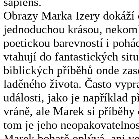
sapiens.
Obrazy Marka Izery dokáží 
jednoduchou krásou, nekomli
poetickou barevností i poh
vtahují do fantastických sit
biblických příběhů onde zas
laděného života. Často vyp
události, jako je například p
vráně, ale Marek si příběhy 
tom je jeho neopakovatelnost
Marek bohatě oplývá, ani ve 