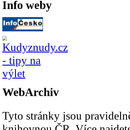
Info weby
WebArchiv
Tyto stránky jsou pravidel
knihovnou ČR. Více najde