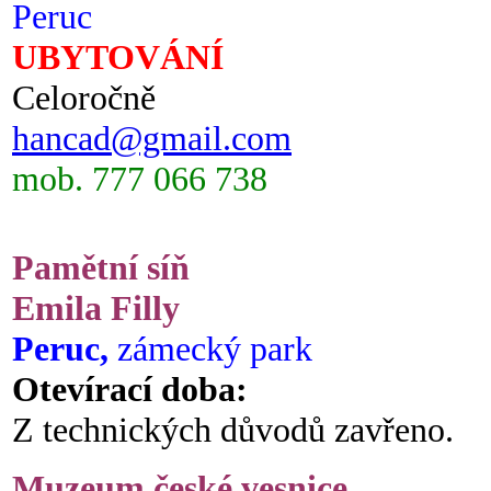
Peruc
UBYTOVÁNÍ
Celoročně
hancad@gmail.com
mob. 777 066 738
Pamětní síň
Emila Filly
Peruc,
zámecký park
Otevírací doba:
Z technických důvodů zavřeno.
Muzeum české vesnice