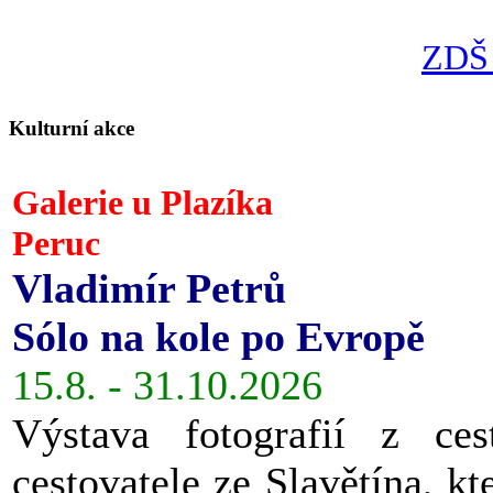
ZDŠ 
Kulturní akce
Galerie u Plazíka
Peruc
Vladimír Petrů
Sólo na kole po Evropě
15.8. - 31.10.2026
Výstava fotografií z ces
cestovatele ze Slavětína, kt