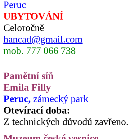
Peruc
UBYTOVÁNÍ
Celoročně
hancad@gmail.com
mob. 777 066 738
Pamětní síň
Emila Filly
Peruc,
zámecký park
Otevírací doba:
Z technických důvodů zavřeno.
Muzeum české vesnice