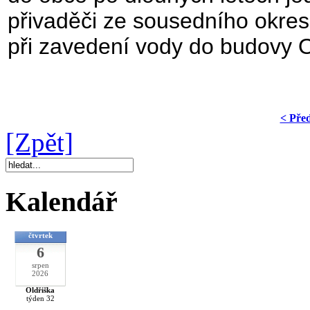
přivaděči ze sousedního okres
při zavedení vody do budovy O
< Pře
[Zpět]
Kalendář
čtvrtek
6
srpen
2026
Oldřiška
týden 32