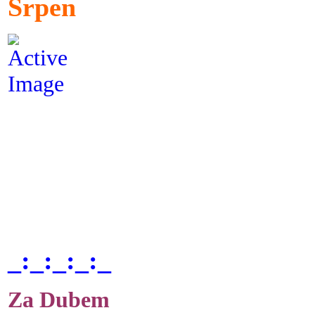
Srpen
_:_:_:_:_
Za Dubem