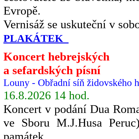
Evropě.
Vernisáž se uskuteční v sob
PLAKÁTEK
Koncert hebrejských
a sefardských písní
Louny - Obřadní síň židovského h
16.8.2026 14 hod.
Koncert v podání Dua Roman
ve Sboru M.J.Husa Peruc
památek.