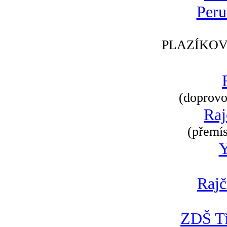
Peru
PLAZÍKOV
(doprovod
Raj
(přemís
Rajč
ZDŠ Tř