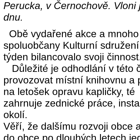
Perucka, v Černochově. Vloni
dnu.
Obě vydařené akce a mnoho da
spoluobčany Kulturní sdružení
týden bilancovalo svoji činnost
Důležité je odhodlání v této 
provozovat místní knihovnu a 
na letošek opravu kapličky, té
zahrnuje zednické práce, inst
okolí.
Věří, že dalšímu rozvoji obce 
do obce po dlouhých letech jed