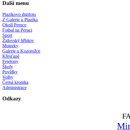
Další menu
Plazíkovo digifoto
Z Galerie u Plazíka
Okolí Peruce
Fotbal na Peruci
Sport
Židovský hřbitov
Motorky
Galerie u Kozorožce
Křesťané
Fejetony
Školy
Povídky
Volby
Černá kronika
Administrace
Odkazy
F
Mir