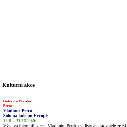
Kulturní akce
Galerie u Plazíka
Peruc
Vladimír Petrů
Sólo na kole po Evropě
15.8. - 31.10.2026
Výstava fotografií z cest Vladimíra Petrů, cyklisty a cestovatele ze Sl