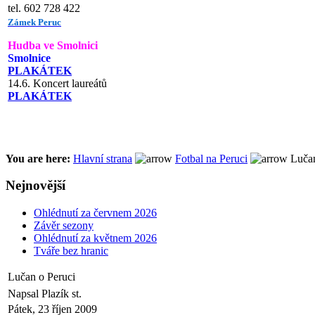
tel. 602 728 422
Zámek Peruc
Hudba ve Smolnici
Smolnice
PLAKÁTEK
14.6. Koncert laureátů
PLAKÁTEK
You are here:
Hlavní strana
Fotbal na Peruci
Lučan
Nejnovější
Ohlédnutí za červnem 2026
Závěr sezony
Ohlédnutí za květnem 2026
Tváře bez hranic
Lučan o Peruci
Napsal Plazík st.
Pátek, 23 říjen 2009