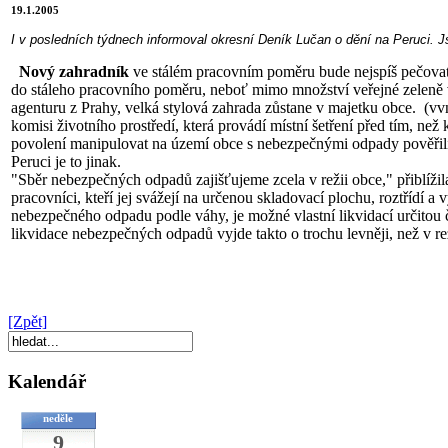
19.1.2005
I v posledních týdnech informoval okresní Deník Lučan o dění na Peruci.
Nový zahradník
ve stálém pracovním poměru bude nejspíš pečovat o
do stáleho pracovního poměru, neboť mimo množství veřejné zeleně v
agenturu z Prahy, velká stylová zahrada zůstane v majetku obce.
(vv
komisi životního prostředí, která provádí místní šetření před tím, než
povolení manipulovat na území obce s nebezpečnými odpady pověřili z
Peruci je to jinak.
"Sběr nebezpečných odpadů zajišťujeme zcela v režii obce," přiblíž
pracovníci, kteří jej svážejí na určenou skladovací plochu, roztřídí 
nebezpečného odpadu podle váhy, je možné vlastní likvidací určitou 
likvidace nebezpečných odpadů vyjde takto o trochu levněji, než v re
[Zpět]
Kalendář
neděle
9