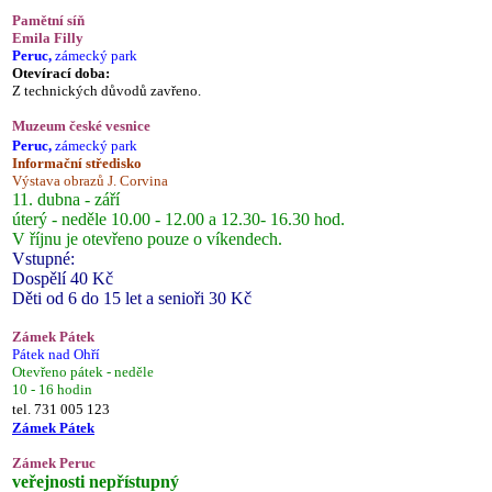
Pamětní síň
Emila Filly
Peruc,
zámecký park
Otevírací doba:
Z technických důvodů zavřeno.
Muzeum české vesnice
Peruc,
zámecký park
Informační středisko
Výstava obrazů J. Corvina
11. dubna - září
úterý - neděle 10.00 - 12.00 a 12.30- 16.30 hod.
V říjnu je otevřeno pouze o víkendech.
Vstupné:
Dospělí 40 Kč
Děti od 6 do 15 let a senioři 30 Kč
Zámek Pátek
Pátek nad Ohří
Otevřeno pátek - neděle
10 - 16 hodin
tel. 731 005 123
Zámek Pátek
Zámek Peruc
veřejnosti nepřístupný