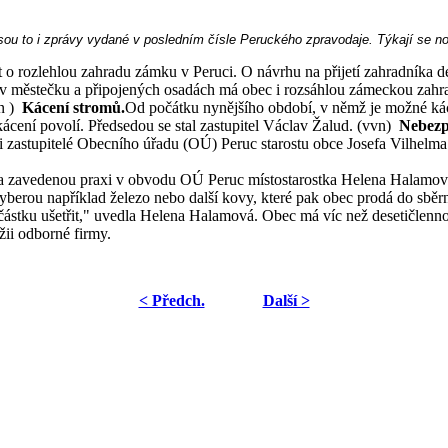
 Jsou to i zprávy vydané v posledním čísle Peruckého zpravodaje. Týkají se
 rozlehlou zahradu zámku v Peruci. O návrhu na přijetí zahradníka deba
 městečku a připojených osadách má obec i rozsáhlou zámeckou zahrad
n )
Kácení stromů.
Od počátku nynějšího období, v němž je možné kác
 kácení povolí.
Předsedou se stal zastupitel Václav Žalud.
(vvn)
Nebezp
astupitelé Obecního úřadu (OÚ) Peruc starostu obce Josefa Vilhelma. V
ila zavedenou praxi v obvodu OÚ Peruc místostarostka Helena Halamová
a vyberou například železo nebo další kovy, které pak obec prodá do sb
částku ušetřit," uvedla Helena Halamová. Obec má víc než desetičlenno
žii odborné firmy.
< Předch.
Další >