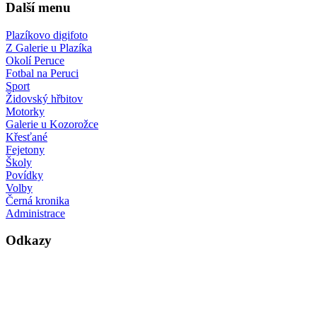
Další menu
Plazíkovo digifoto
Z Galerie u Plazíka
Okolí Peruce
Fotbal na Peruci
Sport
Židovský hřbitov
Motorky
Galerie u Kozorožce
Křesťané
Fejetony
Školy
Povídky
Volby
Černá kronika
Administrace
Odkazy