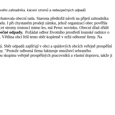
 nového zahradníka, kácení stromů a nebezpečných odpadů.
tovala obecní rada. Starosta předložil návrh na přijetí zahradníka
u. I při chystaném prodeji zámku, jehož organizací obec pověřila
et stromy rostoucí mimo les, má Peruc novinku. Obecní úřad zřídil
ečné odpady.
Požádat odbor životního prostředí lounské radnice o
ětšina obcí řeší tento sběr kopletně v režii odborné firmy. Na
. Sběr odpadů zajišťují v obci a spádových obcích veřejně prospěšní
ěrny. "Protože odborná firma fakturuje množství sebraného
u skupinu veřejně prospěšných pracovníků a vlastní dopravu, takže ji