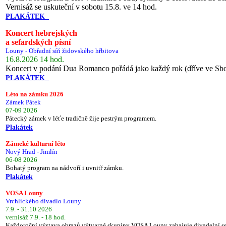
Vernisáž se uskuteční v sobotu 15.8. ve 14 hod.
PLAKÁTEK
Koncert hebrejských
a sefardských písní
Louny - Obřadní síň židovského hřbitova
16.8.2026 14 hod.
Koncert v podání Dua Romanco pořádá jako každý rok (dříve ve Sb
PLAKÁTEK
Léto na zámku 2026
Zámek Pátek
07-09 2026
Pátecký zámek v léťe tradičně žije pestrým programem.
Plakátek
Zámeké kulturní léto
Nový Hrad - Jimlín
06-08 2026
Bohatý program na nádvoří i uvnitř zámku.
Plakátek
VOSA Louny
Vrchlického divadlo Louny
7.9. - 31.10 2026
vernisáž 7.9. - 18 hod.
Každoroční výstava obrazů výtvarné skupiny VOSA Louny zahajuje divadelní s