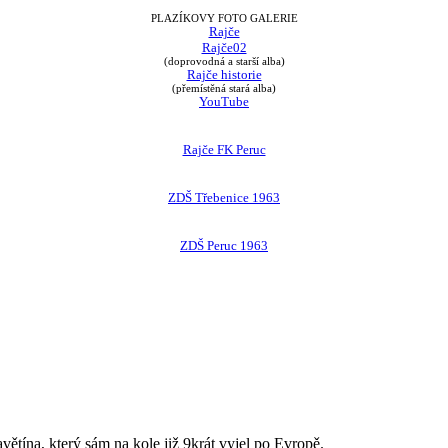
PLAZÍKOVY FOTO GALERIE
Rajče
Rajče02
(doprovodná a starší alba)
Rajče historie
(přemístěná stará alba)
YouTube
Rajče FK Peruc
ZDŠ Třebenice 1963
ZDŠ Peruc 1963
avětína, který sám na kole již 9krát vyjel po Evropě.