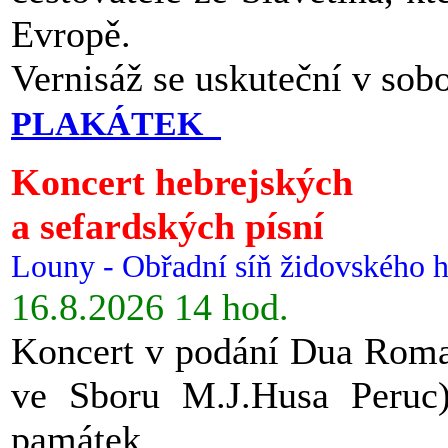
Evropě.
Vernisáž se uskuteční v sob
PLAKÁTEK
Koncert hebrejských
a sefardských písní
Louny - Obřadní síň židovského h
16.8.2026 14 hod.
Koncert v podání Dua Roman
ve Sboru M.J.Husa Peruc
památek.