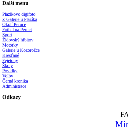
Další menu
Plazíkovo digifoto
Z Galerie u Plazíka
Okolí Peruce
Fotbal na Peruci
Sport
Židovský hřbitov
Motorky
Galerie u Kozorožce
Křesťané
Fejetony
Školy
Povídky
Volby
Černá kronika
Administrace
Odkazy
F
Mir