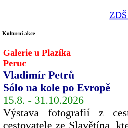
ZDŠ 
Kulturní akce
Galerie u Plazíka
Peruc
Vladimír Petrů
Sólo na kole po Evropě
15.8. - 31.10.2026
Výstava fotografií z ces
cestovatele ze Slavětína, kt