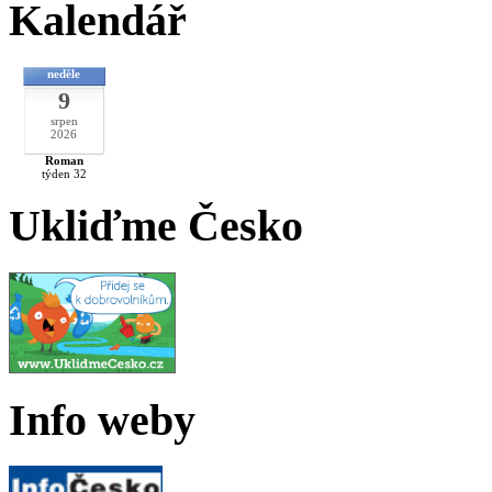
Kalendář
neděle
9
srpen
2026
Roman
týden 32
Ukliďme Česko
Info weby