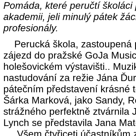
Pomáda, které peručtí školáci 
akademii, jeli minulý pátek žáci
profesionály.
Perucká škola, zastoupená p
zájezd do pražské GoJa Music 
holešovickém výstavišti.. Muz
nastudování za režie Jána Ďur
pátečním představení krásné t
Šárka Marková, jako Sandy, R
strážného perfektně ztvárnila J
Lynch se představila Jana Mat
Všem čtyřiceti účastníkům zá