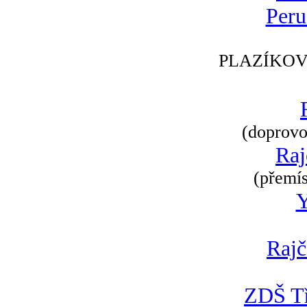
Peru
PLAZÍKOV
(doprovod
Raj
(přemís
Rajč
ZDŠ Tř