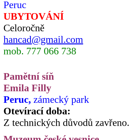
Peruc
UBYTOVÁNÍ
Celoročně
hancad@gmail.com
mob. 777 066 738
Pamětní síň
Emila Filly
Peruc,
zámecký park
Otevírací doba:
Z technických důvodů zavřeno.
Muzeum české vesnice