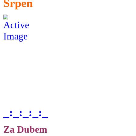
Srpen
_:_:_:_:_
Za Dubem