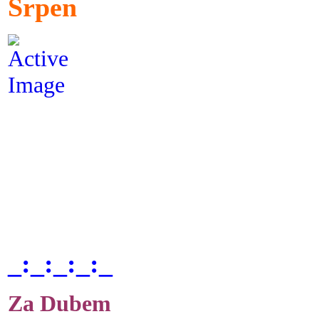
Srpen
_:_:_:_:_
Za Dubem