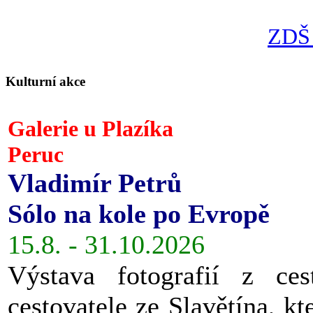
ZDŠ 
Kulturní akce
Galerie u Plazíka
Peruc
Vladimír Petrů
Sólo na kole po Evropě
15.8. - 31.10.2026
Výstava fotografií z ces
cestovatele ze Slavětína, kt