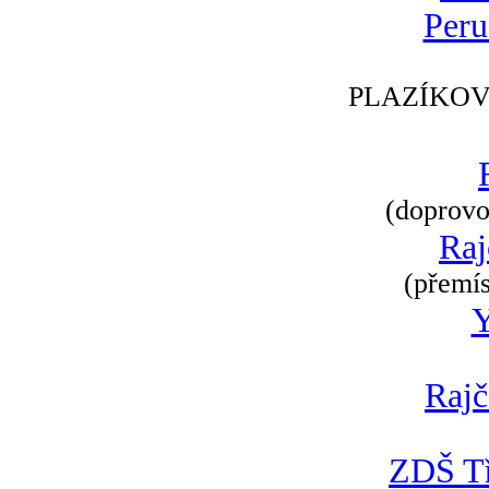
Peru
PLAZÍKOV
(doprovod
Raj
(přemís
Rajč
ZDŠ Tř