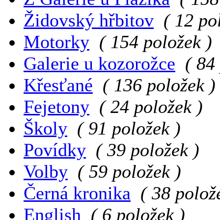
Židovský hřbitov
( 12 po
Motorky
( 154 položek )
Galerie u kozorožce
( 84
Křesťané
( 136 položek )
Fejetony
( 24 položek )
Školy
( 91 položek )
Povídky
( 39 položek )
Volby
( 59 položek )
Černá kronika
( 38 polož
English
( 6 položek )