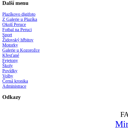
Další menu
Plazíkovo digifoto
Z Galerie u Plazíka
Okolí Peruce
Fotbal na Peruci
Sport
Židovský hřbitov
Motorky
Galerie u Kozorožce
Křesťané
Fejetony
Školy
Povídky
Volby
Černá kronika
Administrace
Odkazy
F
Mir