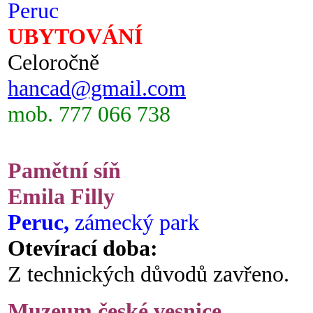
Peruc
UBYTOVÁNÍ
Celoročně
hancad@gmail.com
mob. 777 066 738
Pamětní síň
Emila Filly
Peruc,
zámecký park
Otevírací doba:
Z technických důvodů zavřeno.
Muzeum české vesnice