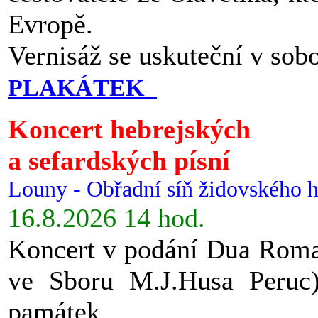
Evropě.
Vernisáž se uskuteční v sob
PLAKÁTEK
Koncert hebrejských
a sefardských písní
Louny - Obřadní síň židovského h
16.8.2026 14 hod.
Koncert v podání Dua Roman
ve Sboru M.J.Husa Peruc
památek.