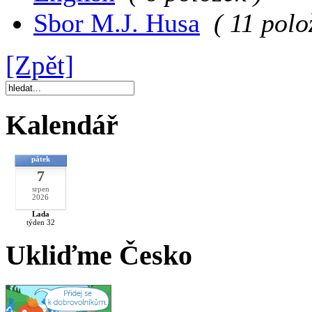
Sbor M.J. Husa
( 11 polo
[Zpět]
Kalendář
pátek
7
srpen
2026
Lada
týden 32
Ukliďme Česko