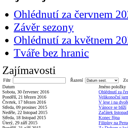
Ohlédnutí za červnem 2
Závěr sezony
Ohlédnutí za květnem 2
Tváře bez hranic
Zajímavosti
Filtr
Řazení
Zob
Datum
Jméno položky
Sobota, 30 červenec 2016
Ohlédnutí za č
Pondělí, 21 březen 2016
Velikonoční jar
Čtvrtek, 17 březen 2016
V lese i na dvoř
Středa, 09 prosinec 2015
Vánoce se blíží
Neděle, 22 listopad 2015
Začátek listopa
Středa, 18 listopad 2015
Konec října
Úterý, 29 září 2015
Filipíny na Peru
Pondělí, 21 září 2015
Za Dubem o kv