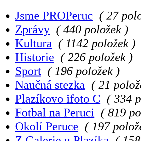
Jsme PROPeruc
( 27 pol
Zprávy
( 440 položek )
Kultura
( 1142 položek )
Historie
( 226 položek )
Sport
( 196 položek )
Naučná stezka
( 21 polož
Plazíkovo ifoto C
( 334 p
Fotbal na Peruci
( 819 po
Okolí Peruce
( 197 polož
Z Galerie u Plazíka
( 158