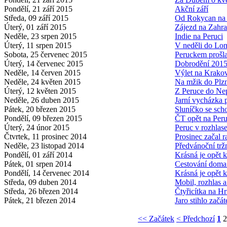
Pondělí, 21 září 2015
Akční září
Středa, 09 září 2015
Od Rokycan na
Úterý, 01 září 2015
Zájezd na Zahr
Neděle, 23 srpen 2015
Indie na Peruci
Úterý, 11 srpen 2015
V neděli do Lo
Sobota, 25 červenec 2015
Peruckem prošl
Úterý, 14 červenec 2015
Dobrodění 201
Neděle, 14 červen 2015
Výlet na Krako
Neděle, 24 květen 2015
Na mžik do Plz
Úterý, 12 květen 2015
Z Peruce do Ne
Neděle, 26 duben 2015
Jarní vycházka
Pátek, 20 březen 2015
Sluníčko se sch
Pondělí, 09 březen 2015
ČT opět na Peru
Úterý, 24 únor 2015
Peruc v rozhlase
Čtvrtek, 11 prosinec 2014
Prosinec začal
Neděle, 23 listopad 2014
Předvánoční trž
Pondělí, 01 září 2014
Krásná je opět 
Pátek, 01 srpen 2014
Cestování doma 
Pondělí, 14 červenec 2014
Krásná je opět 
Středa, 09 duben 2014
Mobil, rozhlas a
Středa, 26 březen 2014
Čtyřicítka na Hr
Pátek, 21 březen 2014
Jaro stihlo začát
<< Začátek
< Předchozí
1
2