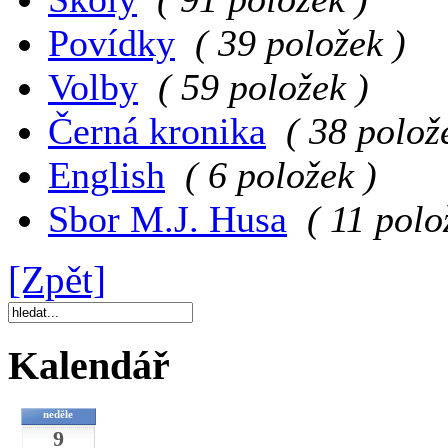
Povídky
( 39 položek )
Volby
( 59 položek )
Černá kronika
( 38 polož
English
( 6 položek )
Sbor M.J. Husa
( 11 polo
[Zpět]
Kalendář
neděle
9