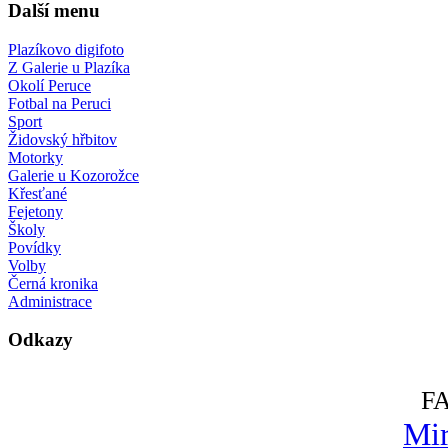
Další menu
Plazíkovo digifoto
Z Galerie u Plazíka
Okolí Peruce
Fotbal na Peruci
Sport
Židovský hřbitov
Motorky
Galerie u Kozorožce
Křesťané
Fejetony
Školy
Povídky
Volby
Černá kronika
Administrace
Odkazy
F
Mir