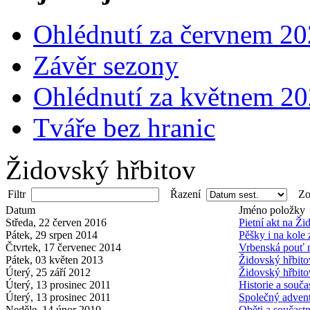
Ohlédnutí za červnem 2
Závěr sezony
Ohlédnutí za květnem 2
Tváře bez hranic
Židovský hřbitov
Filtr
Řazení
Zob
Datum
Jméno položky
Středa, 22 červen 2016
Pietní akt na Ž
Pátek, 29 srpen 2014
Pěšky i na kole
Čtvrtek, 17 červenec 2014
Vrbenská pouť n
Pátek, 03 květen 2013
Židovský hřbitov
Úterý, 25 září 2012
Židovský hřbit
Úterý, 13 prosinec 2011
Historie a souč
Úterý, 13 prosinec 2011
Společný advent
Neděle, 14 únor 2010
Oběti a součastn