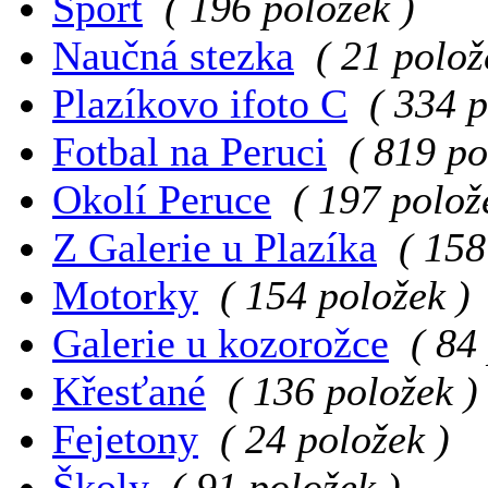
Sport
( 196 položek )
Naučná stezka
( 21 polož
Plazíkovo ifoto C
( 334 p
Fotbal na Peruci
( 819 po
Okolí Peruce
( 197 polož
Z Galerie u Plazíka
( 158
Motorky
( 154 položek )
Galerie u kozorožce
( 84
Křesťané
( 136 položek )
Fejetony
( 24 položek )
Školy
( 91 položek )