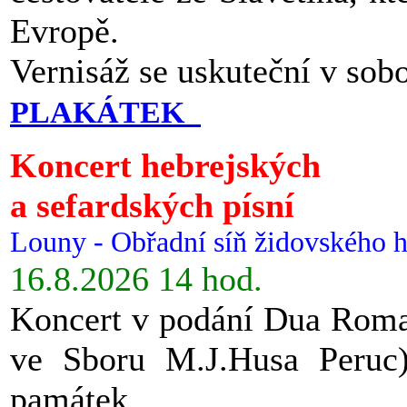
Evropě.
Vernisáž se uskuteční v sob
PLAKÁTEK
Koncert hebrejských
a sefardských písní
Louny - Obřadní síň židovského h
16.8.2026 14 hod.
Koncert v podání Dua Roman
ve Sboru M.J.Husa Peruc
památek.