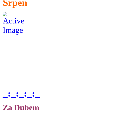
Srpen
_:_:_:_:_
Za Dubem