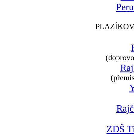
Peru
PLAZÍKOV
(doprovod
Raj
(přemís
Rajč
ZDŠ Tř