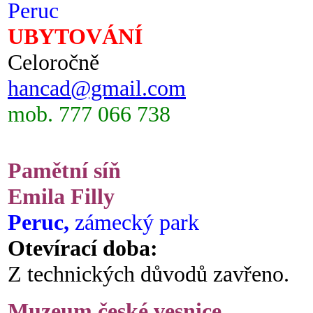
Peruc
UBYTOVÁNÍ
Celoročně
hancad@gmail.com
mob. 777 066 738
Pamětní síň
Emila Filly
Peruc,
zámecký park
Otevírací doba:
Z technických důvodů zavřeno.
Muzeum české vesnice