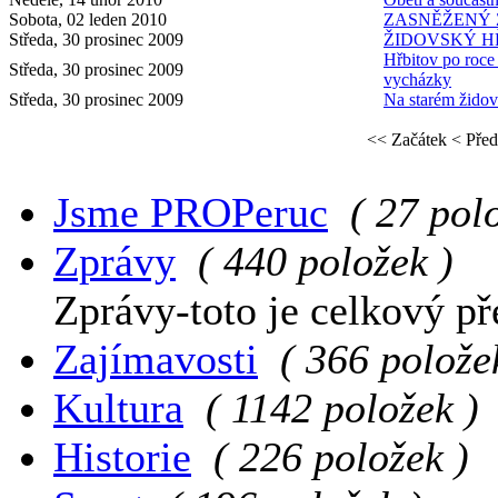
Sobota, 02 leden 2010
ZASNĚŽENÝ 
Středa, 30 prosinec 2009
ŽIDOVSKÝ H
Hřbitov po roce
Středa, 30 prosinec 2009
vycházky
Středa, 30 prosinec 2009
Na starém židov
<< Začátek
< Před
Jsme PROPeruc
( 27 pol
Zprávy
( 440 položek )
Zprávy-toto je celkový př
Zajímavosti
( 366 polože
Kultura
( 1142 položek )
Historie
( 226 položek )