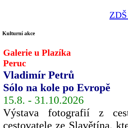
ZDŠ 
Kulturní akce
Galerie u Plazíka
Peruc
Vladimír Petrů
Sólo na kole po Evropě
15.8. - 31.10.2026
Výstava fotografií z ces
cestovatele ze Slavětína, kt