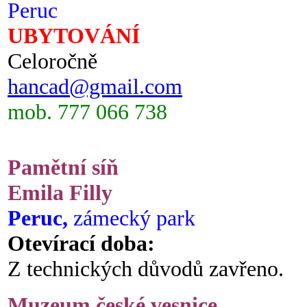
Peruc
UBYTOVÁNÍ
Celoročně
hancad@gmail.com
mob. 777 066 738
Pamětní síň
Emila Filly
Peruc,
zámecký park
Otevírací doba:
Z technických důvodů zavřeno.
Muzeum české vesnice