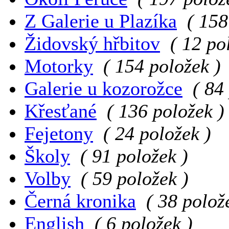
Z Galerie u Plazíka
( 158
Židovský hřbitov
( 12 po
Motorky
( 154 položek )
Galerie u kozorožce
( 84
Křesťané
( 136 položek )
Fejetony
( 24 položek )
Školy
( 91 položek )
Volby
( 59 položek )
Černá kronika
( 38 polož
English
( 6 položek )