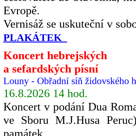
Evropě.
Vernisáž se uskuteční v sob
PLAKÁTEK
Koncert hebrejských
a sefardských písní
Louny - Obřadní síň židovského h
16.8.2026 14 hod.
Koncert v podání Dua Roman
ve Sboru M.J.Husa Peruc
památek.