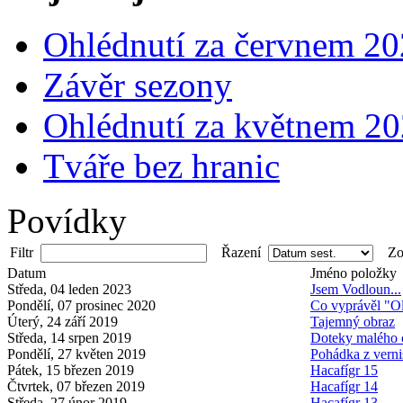
Ohlédnutí za červnem 2
Závěr sezony
Ohlédnutí za květnem 2
Tváře bez hranic
Povídky
Filtr
Řazení
Zob
Datum
Jméno položky
Středa, 04 leden 2023
Jsem Vodloun...
Pondělí, 07 prosinec 2020
Co vyprávěl "O
Úterý, 24 září 2019
Tajemný obraz
Středa, 14 srpen 2019
Doteky malého 
Pondělí, 27 květen 2019
Pohádka z verni
Pátek, 15 březen 2019
Hacafígr 15
Čtvrtek, 07 březen 2019
Hacafígr 14
Středa, 27 únor 2019
Hacafígr 13