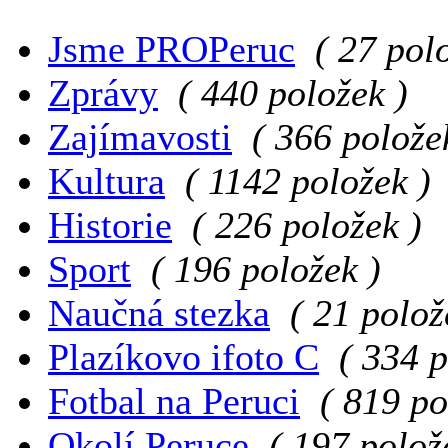
Jsme PROPeruc
( 27 pol
Zprávy
( 440 položek )
Zajímavosti
( 366 polože
Kultura
( 1142 položek )
Historie
( 226 položek )
Sport
( 196 položek )
Naučná stezka
( 21 polož
Plazíkovo ifoto C
( 334 p
Fotbal na Peruci
( 819 po
Okolí Peruce
( 197 polož