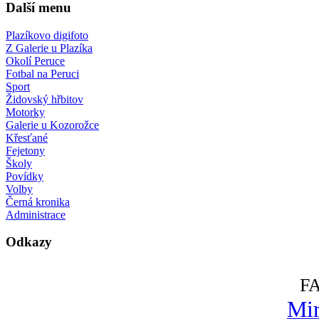
Další menu
Plazíkovo digifoto
Z Galerie u Plazíka
Okolí Peruce
Fotbal na Peruci
Sport
Židovský hřbitov
Motorky
Galerie u Kozorožce
Křesťané
Fejetony
Školy
Povídky
Volby
Černá kronika
Administrace
Odkazy
F
Mir