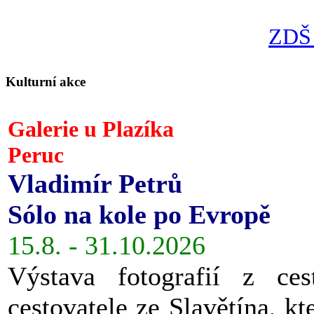
ZDŠ 
Kulturní akce
Galerie u Plazíka
Peruc
Vladimír Petrů
Sólo na kole po Evropě
15.8. - 31.10.2026
Výstava fotografií z ces
cestovatele ze Slavětína, kt