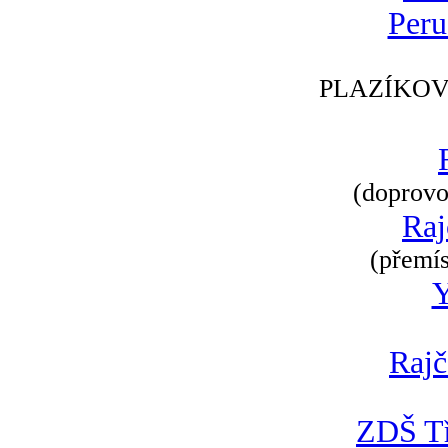
Peru
PLAZÍKOV
(doprovod
Raj
(přemís
Rajč
ZDŠ Tř