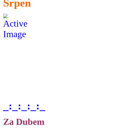
Srpen
_:_:_:_:_
Za Dubem