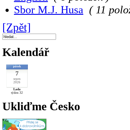
Sbor M.J. Husa
( 11 polo
[Zpět]
Kalendář
pátek
7
srpen
2026
Lada
týden 32
Ukliďme Česko