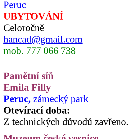
Peruc
UBYTOVÁNÍ
Celoročně
hancad@gmail.com
mob. 777 066 738
Pamětní síň
Emila Filly
Peruc,
zámecký park
Otevírací doba:
Z technických důvodů zavřeno.
Muzeum české vesnice