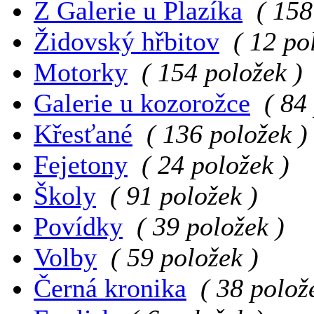
Z Galerie u Plazíka
( 158
Židovský hřbitov
( 12 po
Motorky
( 154 položek )
Galerie u kozorožce
( 84
Křesťané
( 136 položek )
Fejetony
( 24 položek )
Školy
( 91 položek )
Povídky
( 39 položek )
Volby
( 59 položek )
Černá kronika
( 38 polož