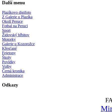
Další menu
Plazíkovo digifoto
Z Galerie u Plazíka
Okolí Peruce
Fotbal na Peruci
Sport
Židovský hřbitov
Motorky
Galerie u Kozorožce
Křesťané
Fejetony
Školy
Povídky
Volby
Černá kronika
Administrace
Odkazy
F
Mir