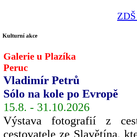
ZDŠ 
Kulturní akce
Galerie u Plazíka
Peruc
Vladimír Petrů
Sólo na kole po Evropě
15.8. - 31.10.2026
Výstava fotografií z ces
cestovatele ze Slavětína, kt