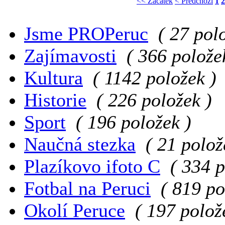
<< Začátek
< Předchozí
1
2
Jsme PROPeruc
( 27 pol
Zajímavosti
( 366 polože
Kultura
( 1142 položek )
Historie
( 226 položek )
Sport
( 196 položek )
Naučná stezka
( 21 polož
Plazíkovo ifoto C
( 334 p
Fotbal na Peruci
( 819 po
Okolí Peruce
( 197 polož