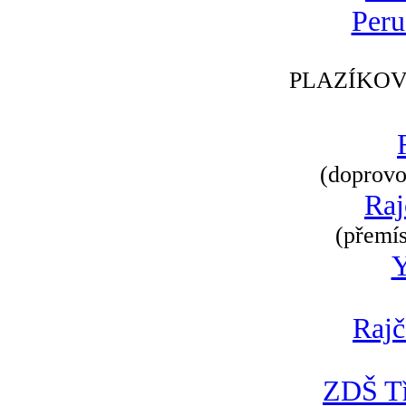
Peru
PLAZÍKOV
(doprovod
Raj
(přemís
Rajč
ZDŠ Tř