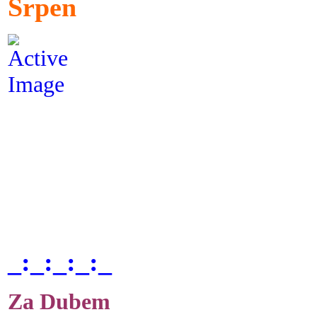
Srpen
_:_:_:_:_
Za Dubem