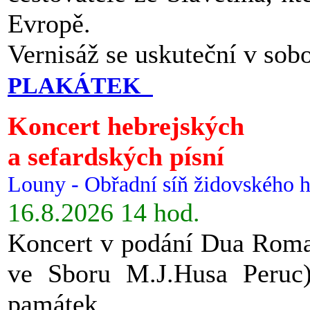
Evropě.
Vernisáž se uskuteční v sob
PLAKÁTEK
Koncert hebrejských
a sefardských písní
Louny - Obřadní síň židovského h
16.8.2026 14 hod.
Koncert v podání Dua Roman
ve Sboru M.J.Husa Peruc
památek.