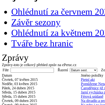
Ohlédnutí za červnem 2
Závěr sezony
Ohlédnutí za květnem 2
Tváře bez hranic
Zprávy
Zprávy-toto je celkový přehled zpráv na ePeruc.cz
Filtr
Řazení
Zob
Datum
Jméno položky
Čtvrtek, 07 květen 2015
Pietní akt
Neděle, 03 květen 2015
Pomůžeme Nepá
Pátek, 24 duben 2015
Čarodějnice již s
Středa, 15 duben 2015
Jarní vycházka
Středa, 15 duben 2015
Férová snídaně
Čtvrtek, 09 duben 2015
Na divadlo a pr
Čtvrtek, 09 duben 2015
Na ryby i na ko