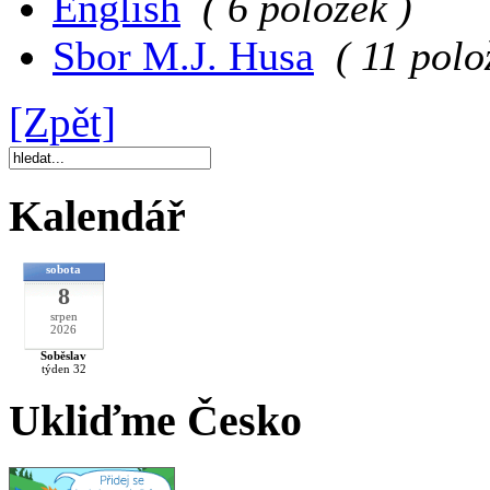
English
( 6 položek )
Sbor M.J. Husa
( 11 polo
[Zpět]
Kalendář
sobota
8
srpen
2026
Soběslav
týden 32
Ukliďme Česko