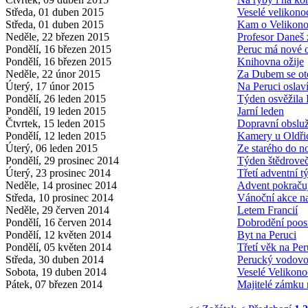
Středa, 01 duben 2015
Veselé velikono
Středa, 01 duben 2015
Kam o Velikon
Neděle, 22 březen 2015
Profesor Daneš 
Pondělí, 16 březen 2015
Peruc má nové 
Pondělí, 16 březen 2015
Knihovna ožije
Neděle, 22 únor 2015
Za Dubem se ot
Úterý, 17 únor 2015
Na Peruci osla
Pondělí, 26 leden 2015
Týden osvěžila 
Pondělí, 19 leden 2015
Jarní leden
Čtvrtek, 15 leden 2015
Dopravní obsluž
Pondělí, 12 leden 2015
Kamery u Oldřic
Úterý, 06 leden 2015
Ze starého do n
Pondělí, 29 prosinec 2014
Týden štědroveč
Úterý, 23 prosinec 2014
Třetí adventní t
Neděle, 14 prosinec 2014
Advent pokraču
Středa, 10 prosinec 2014
Vánoční akce na
Neděle, 29 červen 2014
Letem Francií
Pondělí, 16 červen 2014
Dobrodění poo
Pondělí, 12 květen 2014
Byt na Peruci
Pondělí, 05 květen 2014
Třetí věk na Per
Středa, 30 duben 2014
Perucký vodov
Sobota, 19 duben 2014
Veselé Velikono
Pátek, 07 březen 2014
Majitelé zámku 