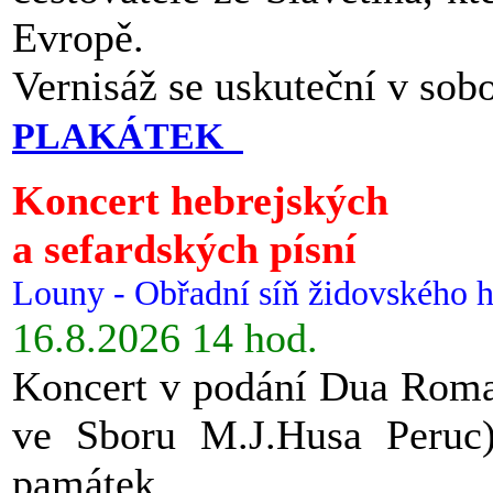
Evropě.
Vernisáž se uskuteční v sob
PLAKÁTEK
Koncert hebrejských
a sefardských písní
Louny - Obřadní síň židovského h
16.8.2026 14 hod.
Koncert v podání Dua Roman
ve Sboru M.J.Husa Peruc
památek.