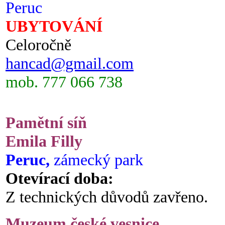
Peruc
UBYTOVÁNÍ
Celoročně
hancad@gmail.com
mob. 777 066 738
Pamětní síň
Emila Filly
Peruc,
zámecký park
Otevírací doba:
Z technických důvodů zavřeno.
Muzeum české vesnice