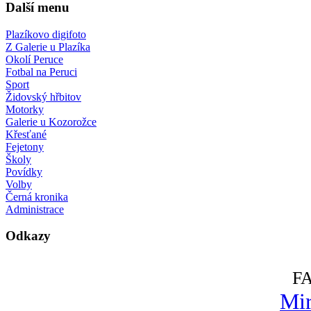
Další menu
Plazíkovo digifoto
Z Galerie u Plazíka
Okolí Peruce
Fotbal na Peruci
Sport
Židovský hřbitov
Motorky
Galerie u Kozorožce
Křesťané
Fejetony
Školy
Povídky
Volby
Černá kronika
Administrace
Odkazy
F
Mir