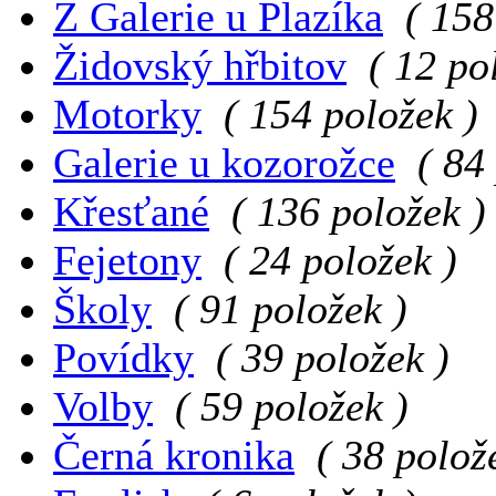
Z Galerie u Plazíka
( 158
Židovský hřbitov
( 12 po
Motorky
( 154 položek )
Galerie u kozorožce
( 84
Křesťané
( 136 položek )
Fejetony
( 24 položek )
Školy
( 91 položek )
Povídky
( 39 položek )
Volby
( 59 položek )
Černá kronika
( 38 polož