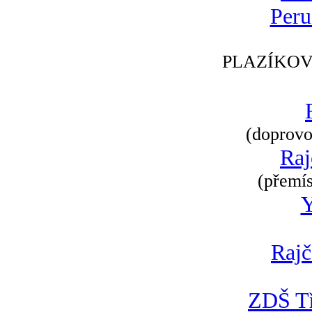
Peru
PLAZÍKOV
(doprovod
Raj
(přemís
Rajč
ZDŠ Tř