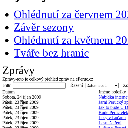
Ohlédnutí za červnem 2
Závěr sezony
Ohlédnutí za květnem 2
Tváře bez hranic
Zprávy
Zprávy-toto je celkový přehled zpráv na ePeruc.cz
Filtr
Řazení
Zob
Datum
Jméno položky
Sobota, 24 říjen 2009
Nabídka interne
Pátek, 23 říjen 2009
Jarní Perucký z
Pátek, 23 říjen 2009
Jak to bude U 
Pátek, 23 říjen 2009
Bude Peruc elek
Pátek, 23 říjen 2009
Lesy v Lučanu
Pátek, 23 říjen 2009
Lesní šetření
Pátek, 23 říjen 2009
Lučan o Peruci