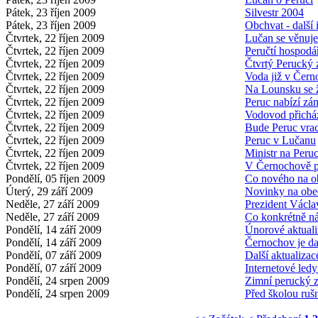
Pátek, 23 říjen 2009
Silvestr 2004
Pátek, 23 říjen 2009
Obchvat - další
Čtvrtek, 22 říjen 2009
Lučan se věnuje
Čtvrtek, 22 říjen 2009
Peručtí hospodá
Čtvrtek, 22 říjen 2009
Čtvrtý Perucký 
Čtvrtek, 22 říjen 2009
Voda již v Čer
Čtvrtek, 22 říjen 2009
Na Lounsku se ž
Čtvrtek, 22 říjen 2009
Peruc nabízí zá
Čtvrtek, 22 říjen 2009
Vodovod přichá
Čtvrtek, 22 říjen 2009
Bude Peruc vrac
Čtvrtek, 22 říjen 2009
Peruc v Lučanu
Čtvrtek, 22 říjen 2009
Ministr na Peruc
Čtvrtek, 22 říjen 2009
V Černochově př
Pondělí, 05 říjen 2009
Co nového na 
Úterý, 29 září 2009
Novinky na ob
Neděle, 27 září 2009
Prezident Václ
Neděle, 27 září 2009
Co konkrétně n
Pondělí, 14 září 2009
Únorové aktuali
Pondělí, 14 září 2009
Černochov je da
Pondělí, 07 září 2009
Další aktualizac
Pondělí, 07 září 2009
Internetové ledy
Pondělí, 24 srpen 2009
Zimní perucký z
Pondělí, 24 srpen 2009
Před školou ruš