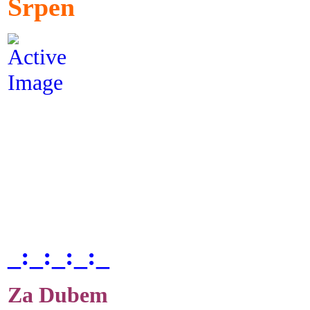
Srpen
_:_:_:_:_
Za Dubem