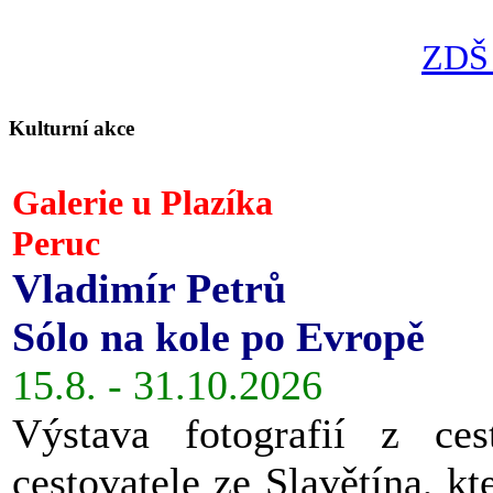
ZDŠ 
Kulturní akce
Galerie u Plazíka
Peruc
Vladimír Petrů
Sólo na kole po Evropě
15.8. - 31.10.2026
Výstava fotografií z ces
cestovatele ze Slavětína, kt