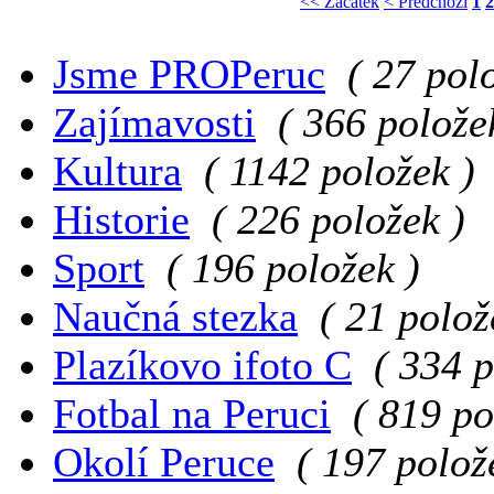
<< Začátek
< Předchozí
1
2
Jsme PROPeruc
( 27 pol
Zajímavosti
( 366 polože
Kultura
( 1142 položek )
Historie
( 226 položek )
Sport
( 196 položek )
Naučná stezka
( 21 polož
Plazíkovo ifoto C
( 334 p
Fotbal na Peruci
( 819 po
Okolí Peruce
( 197 polož