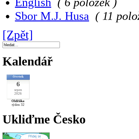
English
( 6 položek )
Sbor M.J. Husa
( 11 polo
[Zpět]
Kalendář
čtvrtek
6
srpen
2026
Oldřiška
týden 32
Ukliďme Česko