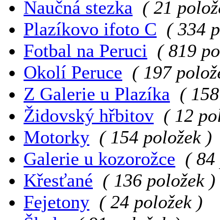
Naučná stezka
( 21 polož
Plazíkovo ifoto C
( 334 p
Fotbal na Peruci
( 819 po
Okolí Peruce
( 197 polož
Z Galerie u Plazíka
( 158
Židovský hřbitov
( 12 po
Motorky
( 154 položek )
Galerie u kozorožce
( 84
Křesťané
( 136 položek )
Fejetony
( 24 položek )