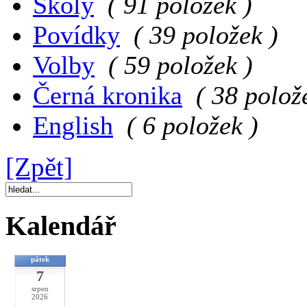
Školy
( 91 položek )
Povídky
( 39 položek )
Volby
( 59 položek )
Černá kronika
( 38 polož
English
( 6 položek )
[Zpět]
Kalendář
pátek
7
srpen
2026