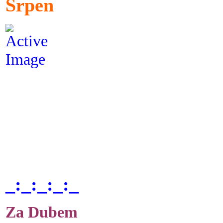
Srpen
_:_:_:_:_
Za Dubem