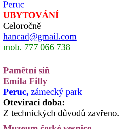
Peruc
UBYTOVÁNÍ
Celoročně
hancad@gmail.com
mob. 777 066 738
Pamětní síň
Emila Filly
Peruc,
zámecký park
Otevírací doba:
Z technických důvodů zavřeno.
Muzeum české vesnice