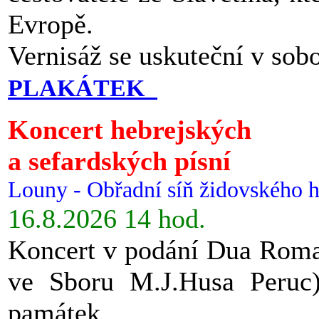
Evropě.
Vernisáž se uskuteční v sob
PLAKÁTEK
Koncert hebrejských
a sefardských písní
Louny - Obřadní síň židovského h
16.8.2026 14 hod.
Koncert v podání Dua Roman
ve Sboru M.J.Husa Peruc
památek.