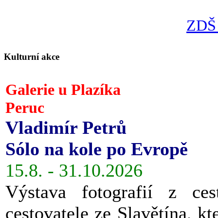
ZDŠ 
Kulturní akce
Galerie u Plazíka
Peruc
Vladimír Petrů
Sólo na kole po Evropě
15.8. - 31.10.2026
Výstava fotografií z ces
cestovatele ze Slavětína, kt