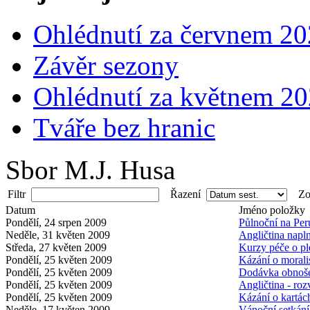
Ohlédnutí za červnem 2
Závěr sezony
Ohlédnutí za květnem 2
Tváře bez hranic
Sbor M.J. Husa
Filtr
Řazení
Zob
Datum
Jméno položky
Pondělí, 24 srpen 2009
Půlnoční na Per
Neděle, 31 květen 2009
Angličtina napln
Středa, 27 květen 2009
Kurzy péče o ple
Pondělí, 25 květen 2009
Kázání o morali
Pondělí, 25 květen 2009
Dodávka obnošen
Pondělí, 25 květen 2009
Angličtina - roz
Pondělí, 25 květen 2009
Kázání o kartác
Neděle, 17 květen 2009
Vánoční setkání