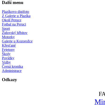
Další menu
Plazíkovo digifoto
Z Galerie u Plazíka
Okolí Peruce
Fotbal na Peruci
Sport
Židovský hřbitov
Motorky
Galerie u Kozorožce
Křesťané
Fejetony
Školy
Povídky
Volby
Černá kronika
Administrace
Odkazy
F
Mir