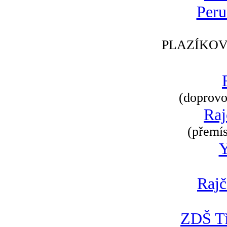
Peru
PLAZÍKOV
(doprovod
Raj
(přemís
Rajč
ZDŠ Tř