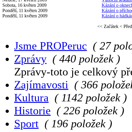
Sobota, 16 květen 2009
Kázání o oknec
Pondělí, 11 květen 2009
Kázání o přích
Pondělí, 11 květen 2009
Kázání o hádká
<< Začátek
< Před
Jsme PROPeruc
( 27 pol
Zprávy
( 440 položek )
Zprávy-toto je celkový př
Zajímavosti
( 366 polože
Kultura
( 1142 položek )
Historie
( 226 položek )
Sport
( 196 položek )