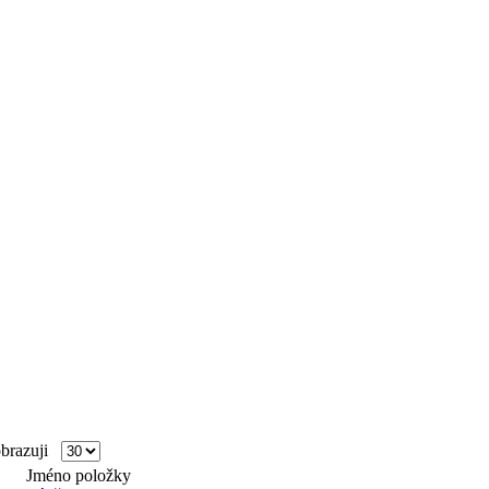
razuji
Jméno položky