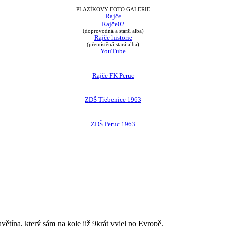
PLAZÍKOVY FOTO GALERIE
Rajče
Rajče02
(doprovodná a starší alba)
Rajče historie
(přemístěná stará alba)
YouTube
Rajče FK Peruc
ZDŠ Třebenice 1963
ZDŠ Peruc 1963
avětína, který sám na kole již 9krát vyjel po Evropě.