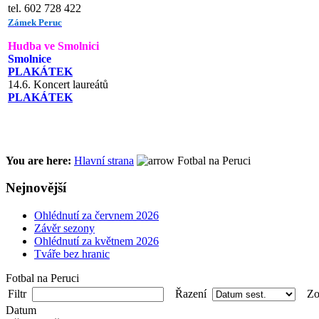
tel. 602 728 422
Zámek Peruc
Hudba ve Smolnici
Smolnice
PLAKÁTEK
14.6. Koncert laureátů
PLAKÁTEK
You are here:
Hlavní strana
Fotbal na Peruci
Nejnovější
Ohlédnutí za červnem 2026
Závěr sezony
Ohlédnutí za květnem 2026
Tváře bez hranic
Fotbal na Peruci
Filtr
Řazení
Zob
Datum