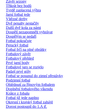
Závěr sezony
Třikrát bez bodů
Tvrdě zaplacená výhra
Jarní fotbal jede
Vítězné derby
Dvě penalty nestačily
Další dvě kola za námi
Dospělí nezapomněli vyhrávat
Dospělým se nedaří
Fotbal pokračuje
Perucký fotbal
Fotbal frčí na plné obrátky
Fotbalový závěr
Fotbalový přehled
Prvé jarní body
Fotbalové jaro se rozjelo
Padají prvé góly
Fotbal se posunul do zimní přestávky
Podzimní fotbal
Ohlédnutí za říjnovým fotbalem
Doplnění fotbalového víkendu
Krátce z fobalu
Fotbal již jede naplno
Okresní i krajský fotbal zahájil
Dorost postoupil do 1.A tř.