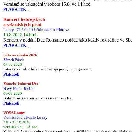
Vernisáž se uskuteční v sobotu 15.8. ve 14 hod.
PLAKÁTEK
Koncert hebrejských
a sefardských písní
Louny - Obřadní síň židovského hřbitova
16.8.2026 14 hod.
Koncert v podání Dua Romanco pořádá jako každý rok (dříve ve Sb
PLAKÁTEK
Léto na zámku 2026
Zámek Pátek
07-09 2026
Pátecký zámek v léťe tradičně žije pestrým programem.
Plakátek
Zámeké kulturní léto
Nový Hrad - Jimlín
06-08 2026
Bohatý program na nádvoří i uvnitř zámku.
Plakátek
VOSA Louny
Vrchlického divadlo Louny
7.9. - 31.10 2026
vernisáž 7.9. - 18 hod.
Každoroční výstava obrazů výtvarné skupiny VOSA Louny zahajuje divadelní s