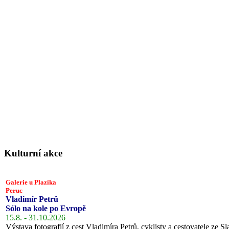
Kulturní akce
Galerie u Plazíka
Peruc
Vladimír Petrů
Sólo na kole po Evropě
15.8. - 31.10.2026
Výstava fotografií z cest Vladimíra Petrů, cyklisty a cestovatele ze Sl