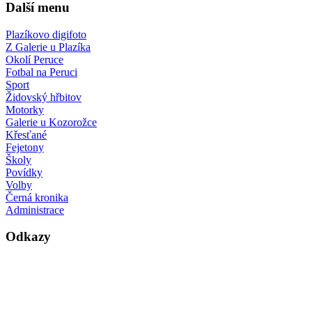
Další menu
Plazíkovo digifoto
Z Galerie u Plazíka
Okolí Peruce
Fotbal na Peruci
Sport
Židovský hřbitov
Motorky
Galerie u Kozorožce
Křesťané
Fejetony
Školy
Povídky
Volby
Černá kronika
Administrace
Odkazy