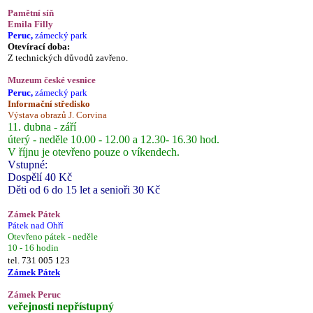
Pamětní síň
Emila Filly
Peruc,
zámecký park
Otevírací doba:
Z technických důvodů zavřeno.
Muzeum české vesnice
Peruc,
zámecký park
Informační středisko
Výstava obrazů J. Corvina
11. dubna - září
úterý - neděle 10.00 - 12.00 a 12.30- 16.30 hod.
V říjnu je otevřeno pouze o víkendech.
Vstupné:
Dospělí 40 Kč
Děti od 6 do 15 let a senioři 30 Kč
Zámek Pátek
Pátek nad Ohří
Otevřeno pátek - neděle
10 - 16 hodin
tel. 731 005 123
Zámek Pátek
Zámek Peruc
veřejnosti nepřístupný