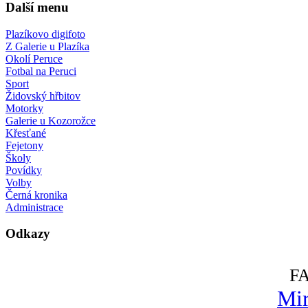
Další menu
Plazíkovo digifoto
Z Galerie u Plazíka
Okolí Peruce
Fotbal na Peruci
Sport
Židovský hřbitov
Motorky
Galerie u Kozorožce
Křesťané
Fejetony
Školy
Povídky
Volby
Černá kronika
Administrace
Odkazy
F
Mir