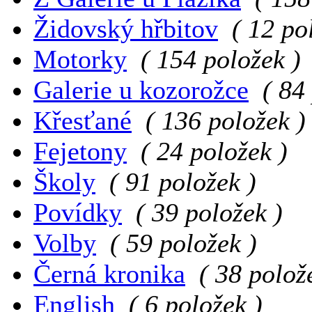
Židovský hřbitov
( 12 po
Motorky
( 154 položek )
Galerie u kozorožce
( 84
Křesťané
( 136 položek )
Fejetony
( 24 položek )
Školy
( 91 položek )
Povídky
( 39 položek )
Volby
( 59 položek )
Černá kronika
( 38 polož
English
( 6 položek )