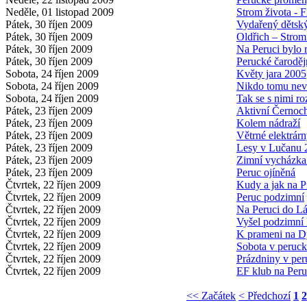
Neděle, 01 listopad 2009
Strom života - F
Pátek, 30 říjen 2009
Vydařený dětsk
Pátek, 30 říjen 2009
Oldřich – Strom
Pátek, 30 říjen 2009
Na Peruci bylo 
Pátek, 30 říjen 2009
Perucké čaroděj
Sobota, 24 říjen 2009
Květy jara 2005
Sobota, 24 říjen 2009
Nikdo tomu nev
Sobota, 24 říjen 2009
Tak se s nimi roz
Pátek, 23 říjen 2009
Aktivní Černoc
Pátek, 23 říjen 2009
Kolem nádraží
Pátek, 23 říjen 2009
Větrné elektrár
Pátek, 23 říjen 2009
Lesy v Lučanu 
Pátek, 23 říjen 2009
Zimní vycházka
Pátek, 23 říjen 2009
Peruc ojíněná
Čtvrtek, 22 říjen 2009
Kudy a jak na P
Čtvrtek, 22 říjen 2009
Peruc podzimní
Čtvrtek, 22 říjen 2009
Na Peruci do Lá
Čtvrtek, 22 říjen 2009
Vyšel podzimní
Čtvrtek, 22 říjen 2009
K prameni na D
Čtvrtek, 22 říjen 2009
Sobota v peruck
Čtvrtek, 22 říjen 2009
Prázdniny v per
Čtvrtek, 22 říjen 2009
EF klub na Peruc
<< Začátek
< Předchozí
1
2