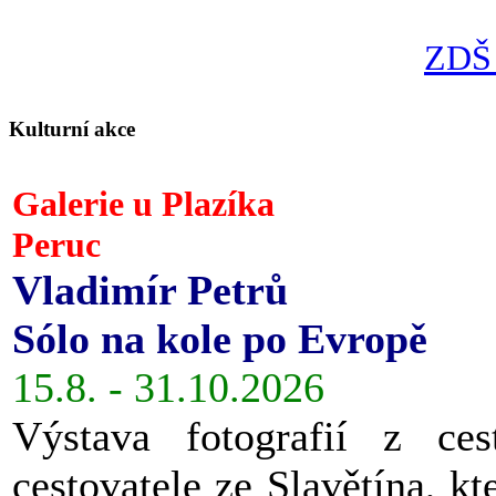
ZDŠ 
Kulturní akce
Galerie u Plazíka
Peruc
Vladimír Petrů
Sólo na kole po Evropě
15.8. - 31.10.2026
Výstava fotografií z ces
cestovatele ze Slavětína, kt