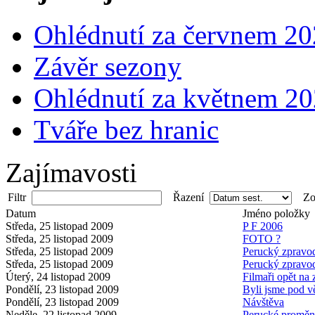
Ohlédnutí za červnem 2
Závěr sezony
Ohlédnutí za květnem 2
Tváře bez hranic
Zajímavosti
Filtr
Řazení
Zob
Datum
Jméno položky
Středa, 25 listopad 2009
P F 2006
Středa, 25 listopad 2009
FOTO ?
Středa, 25 listopad 2009
Perucký zpravoda
Středa, 25 listopad 2009
Perucký zpravod
Úterý, 24 listopad 2009
Filmaři opět na
Pondělí, 23 listopad 2009
Byli jsme pod v
Pondělí, 23 listopad 2009
Návštěva
Neděle, 22 listopad 2009
Perucké proměn