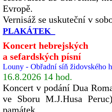
Evropě.
Vernisáž se uskuteční v sob
PLAKÁTEK
Koncert hebrejských
a sefardských písní
Louny - Obřadní síň židovského h
16.8.2026 14 hod.
Koncert v podání Dua Roman
ve Sboru M.J.Husa Peruc
památek.