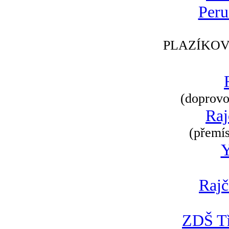
Peru
PLAZÍKOV
(doprovod
Raj
(přemís
Rajč
ZDŠ Tř