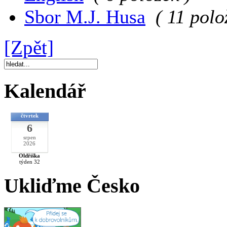
Sbor M.J. Husa
( 11 polo
[Zpět]
Kalendář
čtvrtek
6
srpen
2026
Oldřiška
týden 32
Ukliďme Česko