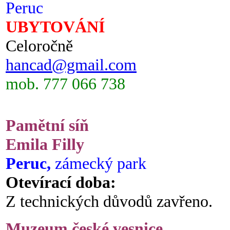
Peruc
UBYTOVÁNÍ
Celoročně
hancad@gmail.com
mob. 777 066 738
Pamětní síň
Emila Filly
Peruc,
zámecký park
Otevírací doba:
Z technických důvodů zavřeno.
Muzeum české vesnice