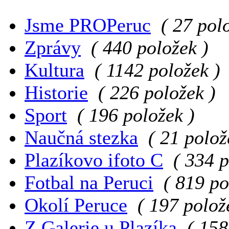
Jsme PROPeruc
( 27 pol
Zprávy
( 440 položek )
Kultura
( 1142 položek )
Historie
( 226 položek )
Sport
( 196 položek )
Naučná stezka
( 21 polož
Plazíkovo ifoto C
( 334 p
Fotbal na Peruci
( 819 po
Okolí Peruce
( 197 polož
Z Galerie u Plazíka
( 158