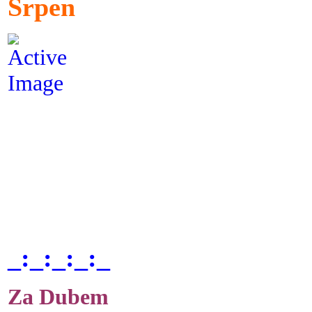
Srpen
_:_:_:_:_
Za Dubem