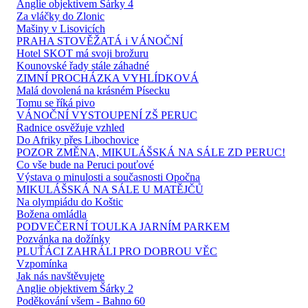
Anglie objektivem Šárky 4
Za vláčky do Zlonic
Mašiny v Lisovicích
PRAHA STOVĚŽATÁ i VÁNOČNÍ
Hotel SKOT má svoji brožuru
Kounovské řady stále záhadné
ZIMNÍ PROCHÁZKA VYHLÍDKOVÁ
Malá dovolená na krásném Písecku
Tomu se říká pivo
VÁNOČNÍ VYSTOUPENÍ ZŠ PERUC
Radnice osvěžuje vzhled
Do Afriky přes Libochovice
POZOR ZMĚNA, MIKULÁŠSKÁ NA SÁLE ZD PERUC!
Co vše bude na Peruci pouťové
Výstava o minulosti a současnosti Opočna
MIKULÁŠSKÁ NA SÁLE U MATĚJČŮ
Na olympiádu do Koštic
Božena omládla
PODVEČERNÍ TOULKA JARNÍM PARKEM
Pozvánka na dožínky
PLUŤÁCI ZAHRÁLI PRO DOBROU VĚC
Vzpomínka
Jak nás navštěvujete
Anglie objektivem Šárky 2
Poděkování všem - Bahno 60