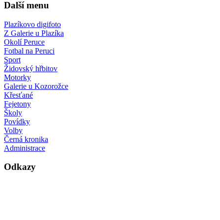
Další menu
Plazíkovo digifoto
Z Galerie u Plazíka
Okolí Peruce
Fotbal na Peruci
Sport
Židovský hřbitov
Motorky
Galerie u Kozorožce
Křesťané
Fejetony
Školy
Povídky
Volby
Černá kronika
Administrace
Odkazy