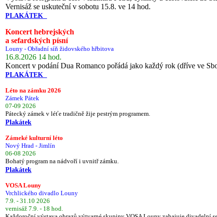
Vernisáž se uskuteční v sobotu 15.8. ve 14 hod.
PLAKÁTEK
Koncert hebrejských
a sefardských písní
Louny - Obřadní síň židovského hřbitova
16.8.2026 14 hod.
Koncert v podání Dua Romanco pořádá jako každý rok (dříve ve Sb
PLAKÁTEK
Léto na zámku 2026
Zámek Pátek
07-09 2026
Pátecký zámek v léťe tradičně žije pestrým programem.
Plakátek
Zámeké kulturní léto
Nový Hrad - Jimlín
06-08 2026
Bohatý program na nádvoří i uvnitř zámku.
Plakátek
VOSA Louny
Vrchlického divadlo Louny
7.9. - 31.10 2026
vernisáž 7.9. - 18 hod.
Každoroční výstava obrazů výtvarné skupiny VOSA Louny zahajuje divadelní s