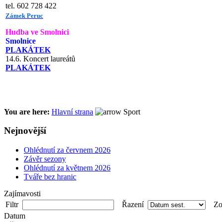
tel. 602 728 422
Zámek Peruc
Hudba ve Smolnici
Smolnice
PLAKÁTEK
14.6. Koncert laureátů
PLAKÁTEK
You are here:
Hlavní strana
Sport
Nejnovější
Ohlédnutí za červnem 2026
Závěr sezony
Ohlédnutí za květnem 2026
Tváře bez hranic
Zajímavosti
Filtr
Řazení
Zob
Datum