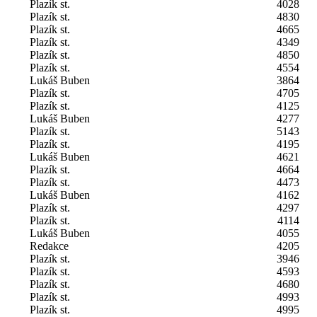
Plazík st.
4028
Plazík st.
4830
Plazík st.
4665
Plazík st.
4349
Plazík st.
4850
Plazík st.
4554
Lukáš Buben
3864
Plazík st.
4705
Plazík st.
4125
Lukáš Buben
4277
Plazík st.
5143
Plazík st.
4195
Lukáš Buben
4621
Plazík st.
4664
Plazík st.
4473
Lukáš Buben
4162
Plazík st.
4297
Plazík st.
4114
Lukáš Buben
4055
Redakce
4205
Plazík st.
3946
Plazík st.
4593
Plazík st.
4680
Plazík st.
4993
Plazík st.
4995