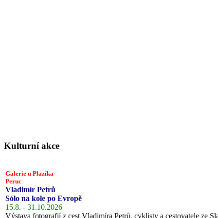
Kulturní akce
Galerie u Plazíka
Peruc
Vladimír Petrů
Sólo na kole po Evropě
15.8. - 31.10.2026
Výstava fotografií z cest Vladimíra Petrů, cyklisty a cestovatele ze Sl