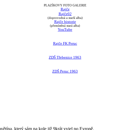
PLAZÍKOVY FOTO GALERIE
Rajče
Rajče02
(doprovodná a starší alba)
Rajče historie
(přemístěná stará alba)
YouTube
Rajče FK Peruc
ZDŠ Třebenice 1963
ZDŠ Peruc 1963
avětína, který sám na kole již 9krát vyjel po Evropě.