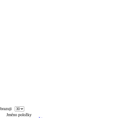
razuji
Jméno položky