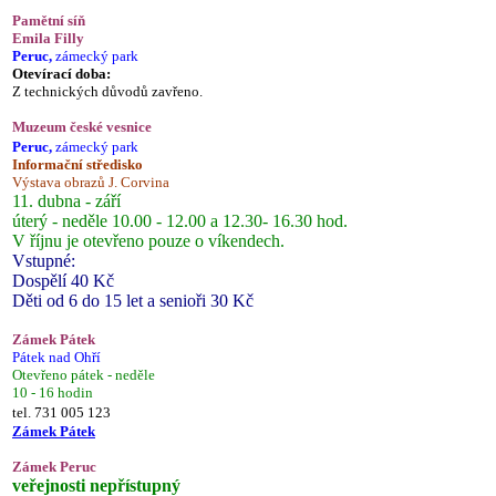
Pamětní síň
Emila Filly
Peruc,
zámecký park
Otevírací doba:
Z technických důvodů zavřeno.
Muzeum české vesnice
Peruc,
zámecký park
Informační středisko
Výstava obrazů J. Corvina
11. dubna - září
úterý - neděle 10.00 - 12.00 a 12.30- 16.30 hod.
V říjnu je otevřeno pouze o víkendech.
Vstupné:
Dospělí 40 Kč
Děti od 6 do 15 let a senioři 30 Kč
Zámek Pátek
Pátek nad Ohří
Otevřeno pátek - neděle
10 - 16 hodin
tel. 731 005 123
Zámek Pátek
Zámek Peruc
veřejnosti nepřístupný