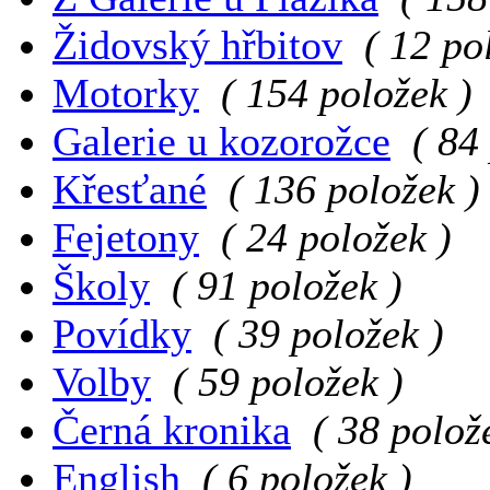
Židovský hřbitov
( 12 po
Motorky
( 154 položek )
Galerie u kozorožce
( 84
Křesťané
( 136 položek )
Fejetony
( 24 položek )
Školy
( 91 položek )
Povídky
( 39 položek )
Volby
( 59 položek )
Černá kronika
( 38 polož
English
( 6 položek )