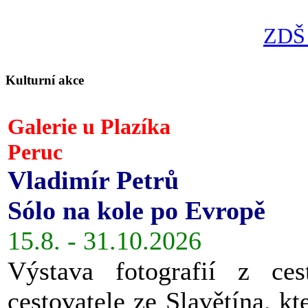
ZDŠ 
Kulturní akce
Galerie u Plazíka
Peruc
Vladimír Petrů
Sólo na kole po Evropě
15.8. - 31.10.2026
Výstava fotografií z ces
cestovatele ze Slavětína, kt