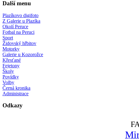
Další menu
Plazíkovo digifoto
Z Galerie u Plazíka
Okolí Peruce
Fotbal na Peruci
Sport
Židovský hřbitov
Motorky
Galerie u Kozorožce
Křesťané
Fejetony
Školy
Povídky
Volby
Černá kronika
Administrace
Odkazy
F
Mir