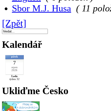
Sbor M.J. Husa
( 11 polo
[Zpět]
Kalendář
pátek
7
srpen
2026
Lada
týden 32
Ukliďme Česko