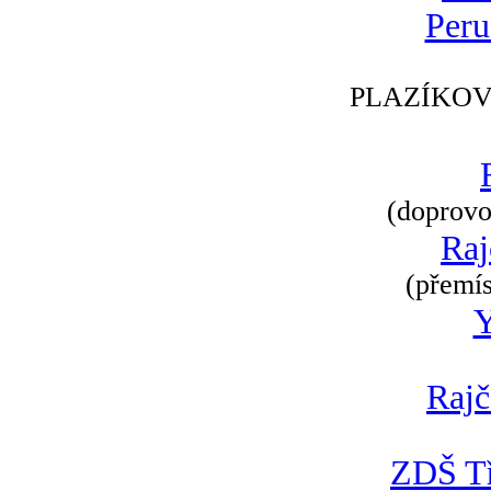
Peru
PLAZÍKOV
(doprovod
Raj
(přemís
Rajč
ZDŠ Tř