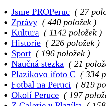
Jsme PROPeruc
( 27 pol
Zprávy
( 440 položek )
Kultura
( 1142 položek )
Historie
( 226 položek )
Sport
( 196 položek )
Naučná stezka
( 21 polož
Plazíkovo ifoto C
( 334 p
Fotbal na Peruci
( 819 po
Okolí Peruce
( 197 polož
Z Galerie u Plazíka
( 158