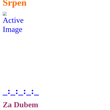
Srpen
_:_:_:_:_
Za Dubem