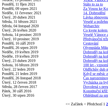
Pondělí, 11 říjen 2021
Stálo to za to
Pondělí, 09 srpen 2021
Za Vosou ke Ko
Neděle, 11 červenec 2021
14. Dobrodění
Úterý, 20 duben 2021
Lávka obnoven
Středa, 31 březen 2021
Veselé a požehn
Středa, 04 listopad 2020
Webarchiv
Úterý, 26 květen 2020
Co kvete kolem
Sobota, 14 prosinec 2019
Veselé Vánoce 
Úterý, 10 prosinec 2019
Předvánoční trž
Pondělí, 16 září 2019
Cestování
Pondělí, 26 srpen 2019
Olympiáda Mikr
Neděle, 19 květen 2019
Dobroděj na kol
Neděle, 19 květen 2019
Dobroděj na kol
Úterý, 23 duben 2019
Dobroděj na ko
Sobota, 16 březen 2019
100 let - vzpom
Úterý, 22 leden 2019
Oldřichův dub n
Pondělí, 21 leden 2019
Když se měsíc 
Pondělí, 26 listopad 2018
Čas narozenino
Úterý, 12 červen 2018
Vycházka za by
Středa, 28 červen 2017
Dovolená s per
Pátek, 30 září 2016
Konstituční kří
Úterý, 30 srpen 2016
Ohlédnutí za s
<< Začátek
< Předchozí
1
2