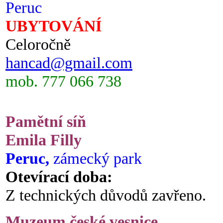
Peruc
UBYTOVÁNÍ
Celoročně
hancad@gmail.com
mob. 777 066 738
Pamětní síň
Emila Filly
Peruc,
zámecký park
Otevírací doba:
Z technických důvodů zavřeno.
Muzeum české vesnice