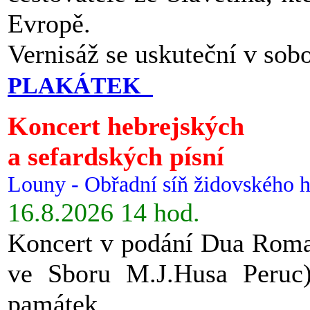
Evropě.
Vernisáž se uskuteční v sob
PLAKÁTEK
Koncert hebrejských
a sefardských písní
Louny - Obřadní síň židovského h
16.8.2026 14 hod.
Koncert v podání Dua Roman
ve Sboru M.J.Husa Peruc
památek.