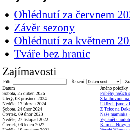
Ohlédnutí za červnem 2
Závěr sezony
Ohlédnutí za květnem 2
Tváře bez hranic
Zajímavosti
Filtr
Řazení
Zob
Datum
Jméno položky
Sobota, 25 duben 2026
Příběhy našich 
Úterý, 03 prosinec 2024
S knihovnou na 
Neděle, 17 březen 2024
Uklízeli jsme v
Sobota, 24 únor 2024
Z Telec na Dak
Čtvrtek, 09 únor 2023
Naše maminka 
Neděle, 27 listopad 2022
Vyhánět chudob
Čtvrtek, 06 leden 2022
Kam na Nový r
Neděle, 19 prosinec 2021
Veselé Vánoce 