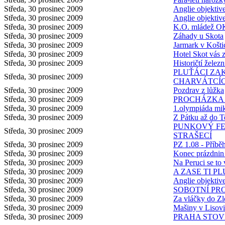
Středa, 30 prosinec 2009
Anglie objektiv
Středa, 30 prosinec 2009
Anglie objektiv
Středa, 30 prosinec 2009
K.O. mládež O
Středa, 30 prosinec 2009
Záhady u Skota
Středa, 30 prosinec 2009
Jarmark v Košti
Středa, 30 prosinec 2009
Hotel Skot vás 
Středa, 30 prosinec 2009
Historičtí železn
PLUŤÁCI ZA
Středa, 30 prosinec 2009
CHARVÁTCÍ
Středa, 30 prosinec 2009
Pozdrav z lůžka
Středa, 30 prosinec 2009
PROCHÁZKA 
Středa, 30 prosinec 2009
1.olympiáda mi
Středa, 30 prosinec 2009
Z Pátku až do 
PUNKOVÝ F
Středa, 30 prosinec 2009
STRAŠECÍ
Středa, 30 prosinec 2009
PZ 1.08 - Příbě
Středa, 30 prosinec 2009
Konec prázdn
Středa, 30 prosinec 2009
Na Peruci se to
Středa, 30 prosinec 2009
A ZASE TI P
Středa, 30 prosinec 2009
Anglie objektiv
Středa, 30 prosinec 2009
SOBOTNÍ PR
Středa, 30 prosinec 2009
Za vláčky do Zl
Středa, 30 prosinec 2009
Mašiny v Lisovi
Středa, 30 prosinec 2009
PRAHA STOV