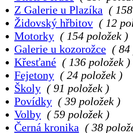
Z Galerie u Plazíka
( 158
Židovský hřbitov
( 12 po
Motorky
( 154 položek )
Galerie u kozorožce
( 84
Křesťané
( 136 položek )
Fejetony
( 24 položek )
Školy
( 91 položek )
Povídky
( 39 položek )
Volby
( 59 položek )
Černá kronika
( 38 polož