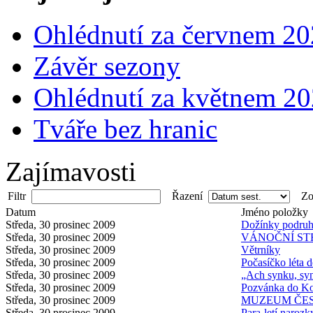
Ohlédnutí za červnem 2
Závěr sezony
Ohlédnutí za květnem 2
Tváře bez hranic
Zajímavosti
Filtr
Řazení
Zob
Datum
Jméno položky
Středa, 30 prosinec 2009
Dožínky podru
Středa, 30 prosinec 2009
VÁNOČNÍ ST
Středa, 30 prosinec 2009
Větrníky
Středa, 30 prosinec 2009
Počasíčko léta 
Středa, 30 prosinec 2009
„Ach synku, syn
Středa, 30 prosinec 2009
Pozvánka do Ko
Středa, 30 prosinec 2009
MUZEUM ČES
Středa, 30 prosinec 2009
Para-letí narozk