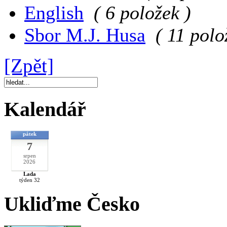
English
( 6 položek )
Sbor M.J. Husa
( 11 polo
[Zpět]
Kalendář
pátek
7
srpen
2026
Lada
týden 32
Ukliďme Česko