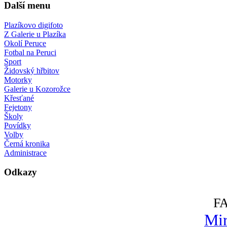
Další menu
Plazíkovo digifoto
Z Galerie u Plazíka
Okolí Peruce
Fotbal na Peruci
Sport
Židovský hřbitov
Motorky
Galerie u Kozorožce
Křesťané
Fejetony
Školy
Povídky
Volby
Černá kronika
Administrace
Odkazy
F
Mir