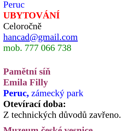
Peruc
UBYTOVÁNÍ
Celoročně
hancad@gmail.com
mob. 777 066 738
Pamětní síň
Emila Filly
Peruc,
zámecký park
Otevírací doba:
Z technických důvodů zavřeno.
Muzeum české vesnice