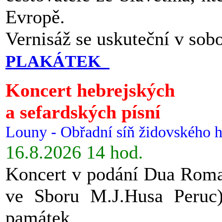
Evropě.
Vernisáž se uskuteční v sob
PLAKÁTEK
Koncert hebrejských
a sefardských písní
Louny - Obřadní síň židovského h
16.8.2026 14 hod.
Koncert v podání Dua Roman
ve Sboru M.J.Husa Peruc
památek.