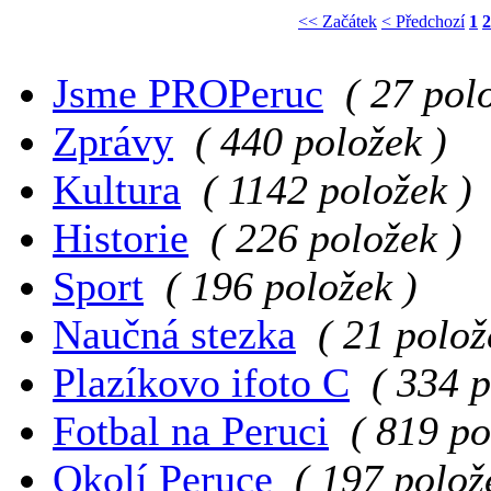
<< Začátek
< Předchozí
1
2
Jsme PROPeruc
( 27 pol
Zprávy
( 440 položek )
Kultura
( 1142 položek )
Historie
( 226 položek )
Sport
( 196 položek )
Naučná stezka
( 21 polož
Plazíkovo ifoto C
( 334 p
Fotbal na Peruci
( 819 po
Okolí Peruce
( 197 polož