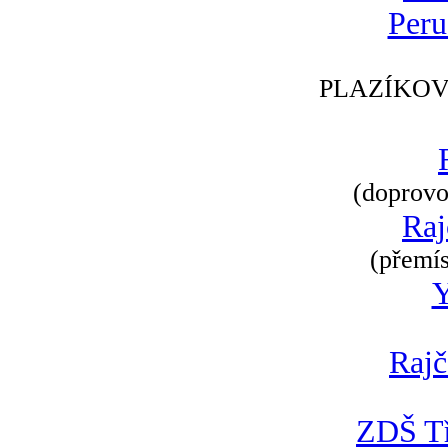
Peru
PLAZÍKOV
(doprovod
Raj
(přemís
Rajč
ZDŠ Tř