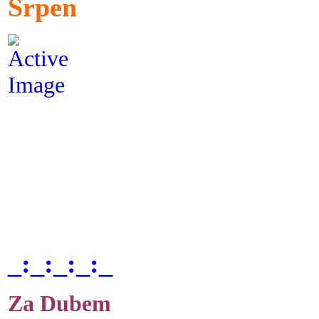
Srpen
_:_:_:_:_
Za Dubem