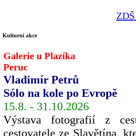
ZDŠ 
Kulturní akce
Galerie u Plazíka
Peruc
Vladimír Petrů
Sólo na kole po Evropě
15.8. - 31.10.2026
Výstava fotografií z ces
cestovatele ze Slavětína, kt