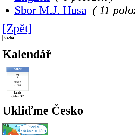
Sbor M.J. Husa
( 11 polo
[Zpět]
Kalendář
pátek
7
srpen
2026
Lada
týden 32
Ukliďme Česko