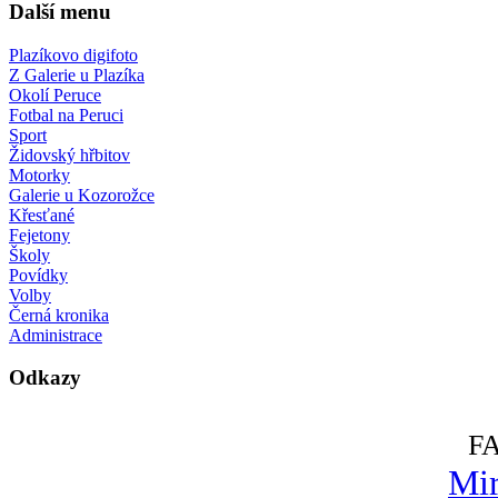
Další menu
Plazíkovo digifoto
Z Galerie u Plazíka
Okolí Peruce
Fotbal na Peruci
Sport
Židovský hřbitov
Motorky
Galerie u Kozorožce
Křesťané
Fejetony
Školy
Povídky
Volby
Černá kronika
Administrace
Odkazy
F
Mir