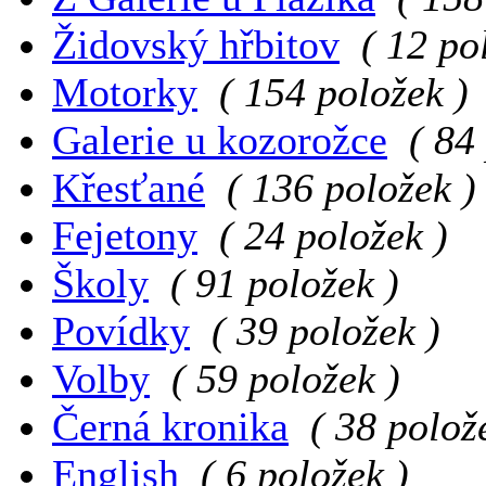
Židovský hřbitov
( 12 po
Motorky
( 154 položek )
Galerie u kozorožce
( 84
Křesťané
( 136 položek )
Fejetony
( 24 položek )
Školy
( 91 položek )
Povídky
( 39 položek )
Volby
( 59 položek )
Černá kronika
( 38 polož
English
( 6 položek )