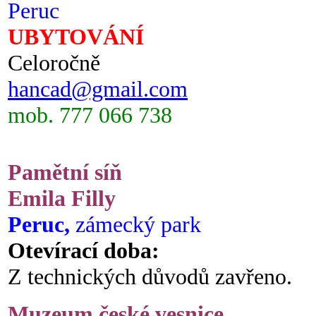
Peruc
UBYTOVÁNÍ
Celoročně
hancad@gmail.com
mob. 777 066 738
Pamětní síň
Emila Filly
Peruc,
zámecký park
Otevírací doba:
Z technických důvodů zavřeno.
Muzeum české vesnice