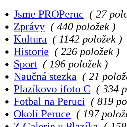
Jsme PROPeruc
( 27 pol
Zprávy
( 440 položek )
Kultura
( 1142 položek )
Historie
( 226 položek )
Sport
( 196 položek )
Naučná stezka
( 21 polož
Plazíkovo ifoto C
( 334 p
Fotbal na Peruci
( 819 po
Okolí Peruce
( 197 polož
Z Galerie u Plazíka
( 158