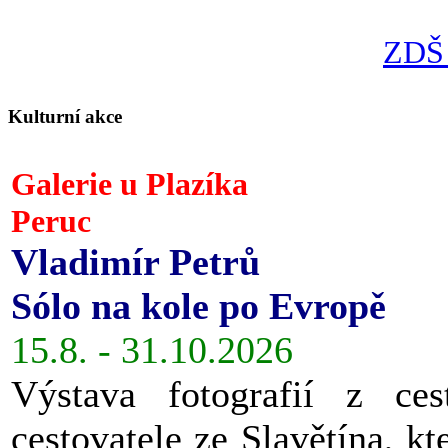
ZDŠ 
Kulturní akce
Galerie u Plazíka
Peruc
Vladimír Petrů
Sólo na kole po Evropě
15.8. - 31.10.2026
Výstava fotografií z ces
cestovatele ze Slavětína, kt