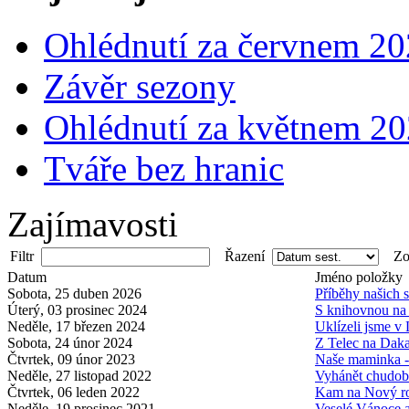
Ohlédnutí za červnem 2
Závěr sezony
Ohlédnutí za květnem 2
Tváře bez hranic
Zajímavosti
Filtr
Řazení
Zob
Datum
Jméno položky
Sobota, 25 duben 2026
Příběhy našich 
Úterý, 03 prosinec 2024
S knihovnou na 
Neděle, 17 březen 2024
Uklízeli jsme v
Sobota, 24 únor 2024
Z Telec na Dak
Čtvrtek, 09 únor 2023
Naše maminka 
Neděle, 27 listopad 2022
Vyhánět chudob
Čtvrtek, 06 leden 2022
Kam na Nový r
Neděle, 19 prosinec 2021
Veselé Vánoce 