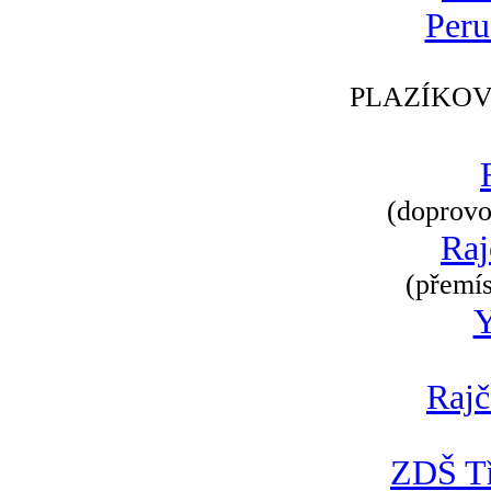
Peru
PLAZÍKOV
(doprovod
Raj
(přemís
Rajč
ZDŠ Tř