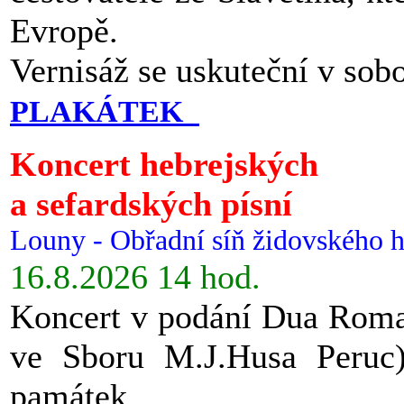
Evropě.
Vernisáž se uskuteční v sob
PLAKÁTEK
Koncert hebrejských
a sefardských písní
Louny - Obřadní síň židovského h
16.8.2026 14 hod.
Koncert v podání Dua Roman
ve Sboru M.J.Husa Peruc
památek.