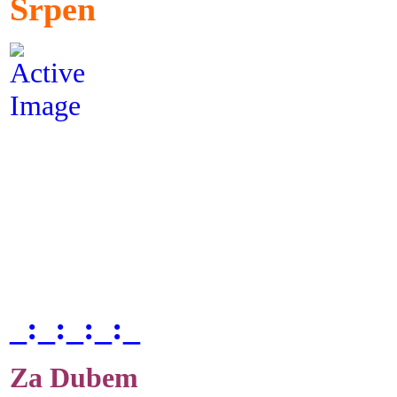
Srpen
_:_:_:_:_
Za Dubem