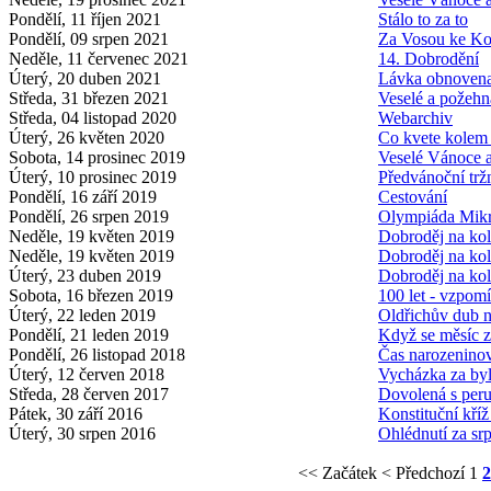
Pondělí, 11 říjen 2021
Stálo to za to
Pondělí, 09 srpen 2021
Za Vosou ke Ko
Neděle, 11 červenec 2021
14. Dobrodění
Úterý, 20 duben 2021
Lávka obnoven
Středa, 31 březen 2021
Veselé a požehn
Středa, 04 listopad 2020
Webarchiv
Úterý, 26 květen 2020
Co kvete kolem
Sobota, 14 prosinec 2019
Veselé Vánoce 
Úterý, 10 prosinec 2019
Předvánoční trž
Pondělí, 16 září 2019
Cestování
Pondělí, 26 srpen 2019
Olympiáda Mikr
Neděle, 19 květen 2019
Dobroděj na kol
Neděle, 19 květen 2019
Dobroděj na kol
Úterý, 23 duben 2019
Dobroděj na ko
Sobota, 16 březen 2019
100 let - vzpom
Úterý, 22 leden 2019
Oldřichův dub n
Pondělí, 21 leden 2019
Když se měsíc 
Pondělí, 26 listopad 2018
Čas narozenino
Úterý, 12 červen 2018
Vycházka za by
Středa, 28 červen 2017
Dovolená s per
Pátek, 30 září 2016
Konstituční kří
Úterý, 30 srpen 2016
Ohlédnutí za s
<< Začátek
< Předchozí
1
2