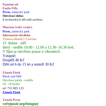
Pamětní síň
Emila Filly
Peruc,
zámecký park
Otevírací doba:
Z technických důvodů zavřeno.
Muzeum české vesnice
Peruc,
zámecký park
Informační středisko
Výstava obrazů J. Corvina
11. dubna - září
úterý - neděle 10.00 - 12.00 a 12.30- 16.30 hod.
V říjnu je otevřeno pouze o víkendech.
Vstupné:
Dospělí 40 Kč
Děti od 6 do 15 let a senioři 30 Kč
Zámek Pátek
Pátek nad Ohří
Otevřeno pátek - neděle
10 - 16 hodin
tel. 731 005 123
Zámek Pátek
Zámek Peruc
veřejnosti nepřístupný