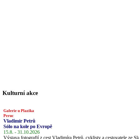
Kulturní akce
Galerie u Plazíka
Peruc
Vladimír Petrů
Sólo na kole po Evropě
15.8. - 31.10.2026
Výstava fotografií z cest Vladimíra Petrů, cyklisty a cestovatele ze Sl