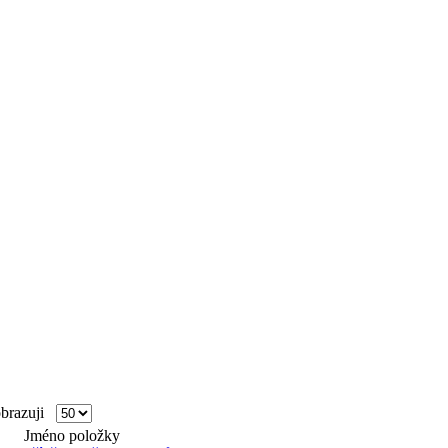
razuji
Jméno položky