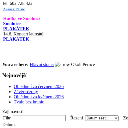
tel. 602 728 422
Zámek Peruc
Hudba ve Smolnici
Smolnice
PLAKÁTEK
14.6. Koncert laureátů
PLAKÁTEK
You are here:
Hlavní strana
Okolí Peruce
Nejnovější
Ohlédnutí za červnem 2026
Závěr sezony
Ohlédnutí za květnem 2026
Tváře bez hranic
Zajímavosti
Filtr
Řazení
Zob
Datum