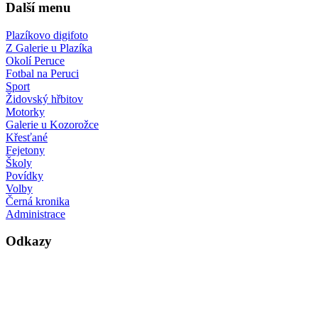
Další menu
Plazíkovo digifoto
Z Galerie u Plazíka
Okolí Peruce
Fotbal na Peruci
Sport
Židovský hřbitov
Motorky
Galerie u Kozorožce
Křesťané
Fejetony
Školy
Povídky
Volby
Černá kronika
Administrace
Odkazy