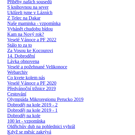
Příběhy našich sousedů
S knihovnou na sever
Uklízeli jsme v Lázních
Z Telec na Dakar
Naše maminka - vzpomínka
Vyhánět chudobu bídou
Kam na Nový rok?
Veselé Vánoce a PF 2022
Stálo to za to
Za Vosou ke Kocourovi
14. Dobrodění
Lávka obnovena
Veselé a požehnané Velikonoce
Webarchiv
Co kvete kolem nás
Veselé Vánoce a PF 2020
Předvánoční tržnice 2019
Cestování
Olympiáda Mikroregionu Perucko 2019
Dobroděj na kole 2019 - 2
Dobroděj na kole 2019 - 1
Dobroděj na kole
100 let - vzpomínka
Oldřichův dub na pohlednici vyhrál
Když se měsíc zakrývá