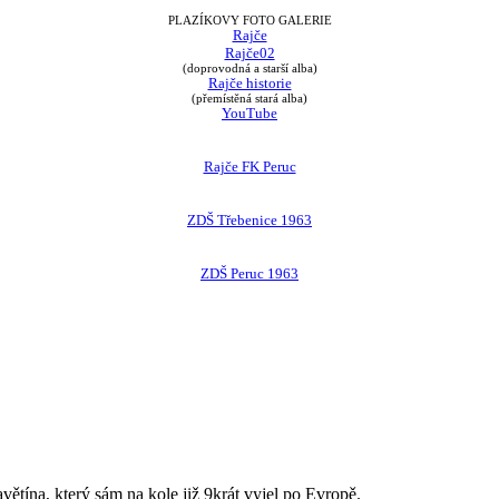
PLAZÍKOVY FOTO GALERIE
Rajče
Rajče02
(doprovodná a starší alba)
Rajče historie
(přemístěná stará alba)
YouTube
Rajče FK Peruc
ZDŠ Třebenice 1963
ZDŠ Peruc 1963
avětína, který sám na kole již 9krát vyjel po Evropě.