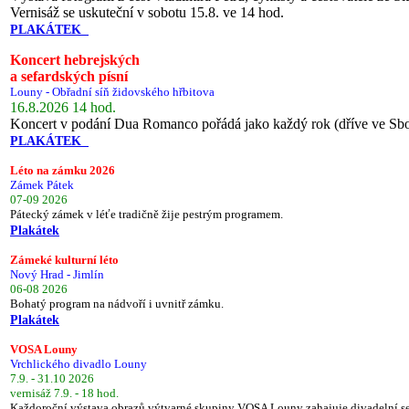
Vernisáž se uskuteční v sobotu 15.8. ve 14 hod.
PLAKÁTEK
Koncert hebrejských
a sefardských písní
Louny - Obřadní síň židovského hřbitova
16.8.2026 14 hod.
Koncert v podání Dua Romanco pořádá jako každý rok (dříve ve Sb
PLAKÁTEK
Léto na zámku 2026
Zámek Pátek
07-09 2026
Pátecký zámek v léťe tradičně žije pestrým programem.
Plakátek
Zámeké kulturní léto
Nový Hrad - Jimlín
06-08 2026
Bohatý program na nádvoří i uvnitř zámku.
Plakátek
VOSA Louny
Vrchlického divadlo Louny
7.9. - 31.10 2026
vernisáž 7.9. - 18 hod.
Každoroční výstava obrazů výtvarné skupiny VOSA Louny zahajuje divadelní s