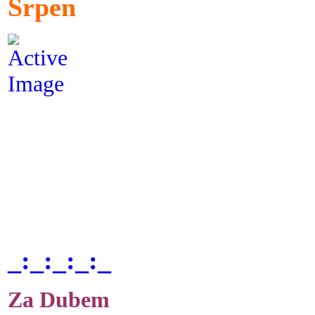
Srpen
_:_:_:_:_
Za Dubem