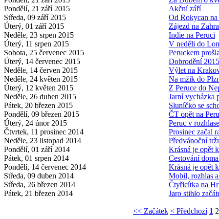
Pondělí, 21 září 2015
Akční září
Středa, 09 září 2015
Od Rokycan na
Úterý, 01 září 2015
Zájezd na Zahr
Neděle, 23 srpen 2015
Indie na Peruci
Úterý, 11 srpen 2015
V neděli do Lo
Sobota, 25 červenec 2015
Peruckem prošl
Úterý, 14 červenec 2015
Dobrodění 201
Neděle, 14 červen 2015
Výlet na Krako
Neděle, 24 květen 2015
Na mžik do Plz
Úterý, 12 květen 2015
Z Peruce do Ne
Neděle, 26 duben 2015
Jarní vycházka
Pátek, 20 březen 2015
Sluníčko se sch
Pondělí, 09 březen 2015
ČT opět na Peru
Úterý, 24 únor 2015
Peruc v rozhlase
Čtvrtek, 11 prosinec 2014
Prosinec začal
Neděle, 23 listopad 2014
Předvánoční trž
Pondělí, 01 září 2014
Krásná je opět 
Pátek, 01 srpen 2014
Cestování doma 
Pondělí, 14 červenec 2014
Krásná je opět 
Středa, 09 duben 2014
Mobil, rozhlas a
Středa, 26 březen 2014
Čtyřicítka na Hr
Pátek, 21 březen 2014
Jaro stihlo začát
<< Začátek
< Předchozí
1
2