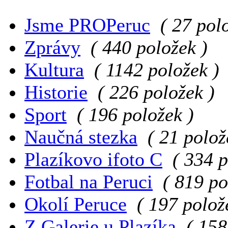
Jsme PROPeruc
( 27 pol
Zprávy
( 440 položek )
Kultura
( 1142 položek )
Historie
( 226 položek )
Sport
( 196 položek )
Naučná stezka
( 21 polož
Plazíkovo ifoto C
( 334 p
Fotbal na Peruci
( 819 po
Okolí Peruce
( 197 polož
Z Galerie u Plazíka
( 158