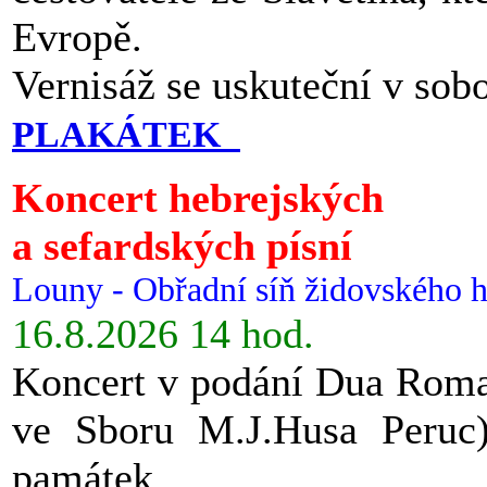
Evropě.
Vernisáž se uskuteční v sob
PLAKÁTEK
Koncert hebrejských
a sefardských písní
Louny - Obřadní síň židovského h
16.8.2026 14 hod.
Koncert v podání Dua Roman
ve Sboru M.J.Husa Peruc
památek.