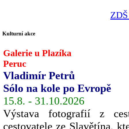
ZDŠ 
Kulturní akce
Galerie u Plazíka
Peruc
Vladimír Petrů
Sólo na kole po Evropě
15.8. - 31.10.2026
Výstava fotografií z ces
cestovatele ze Slavětína, kt