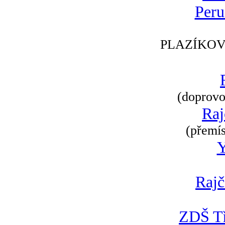
Peru
PLAZÍKOV
(doprovod
Raj
(přemís
Rajč
ZDŠ Tř