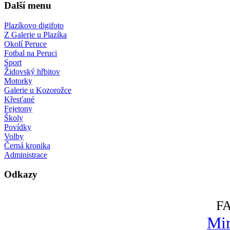
Další menu
Plazíkovo digifoto
Z Galerie u Plazíka
Okolí Peruce
Fotbal na Peruci
Sport
Židovský hřbitov
Motorky
Galerie u Kozorožce
Křesťané
Fejetony
Školy
Povídky
Volby
Černá kronika
Administrace
Odkazy
F
Mir