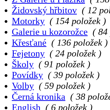
Židovský hřbitov
( 12 po
Motorky
( 154 položek )
Galerie u kozorožce
( 84
Křesťané
( 136 položek )
Fejetony
( 24 položek )
Školy
( 91 položek )
Povídky
( 39 položek )
Volby
( 59 položek )
Černá kronika
( 38 polož
English
( 6 položek )