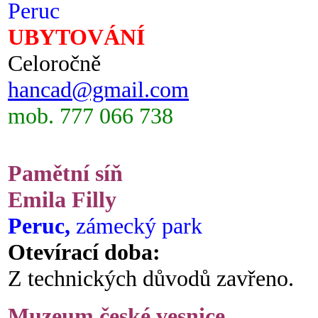
Peruc
UBYTOVÁNÍ
Celoročně
hancad@gmail.com
mob. 777 066 738
Pamětní síň
Emila Filly
Peruc,
zámecký park
Otevírací doba:
Z technických důvodů zavřeno.
Muzeum české vesnice