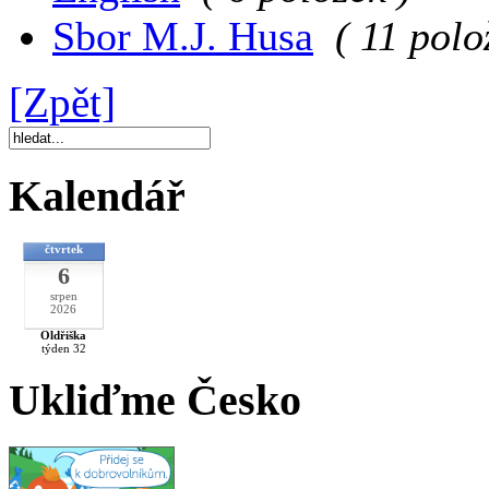
Sbor M.J. Husa
( 11 polo
[Zpět]
Kalendář
čtvrtek
6
srpen
2026
Oldřiška
týden 32
Ukliďme Česko