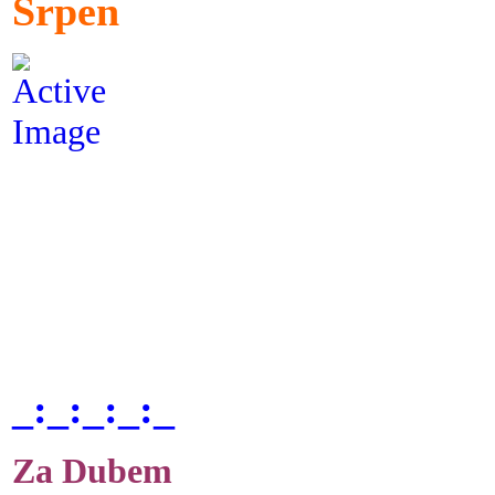
Srpen
_:_:_:_:_
Za Dubem