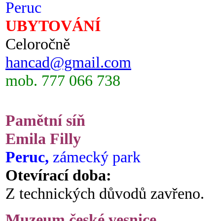
Peruc
UBYTOVÁNÍ
Celoročně
hancad@gmail.com
mob. 777 066 738
Pamětní síň
Emila Filly
Peruc,
zámecký park
Otevírací doba:
Z technických důvodů zavřeno.
Muzeum české vesnice