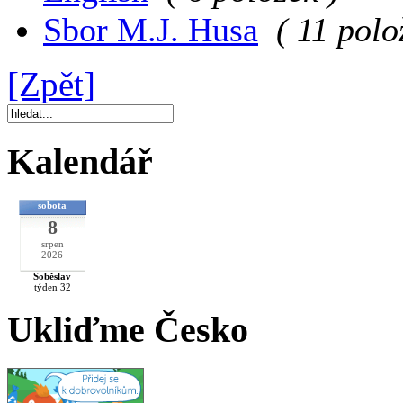
Sbor M.J. Husa
( 11 polo
[Zpět]
Kalendář
sobota
8
srpen
2026
Soběslav
týden 32
Ukliďme Česko