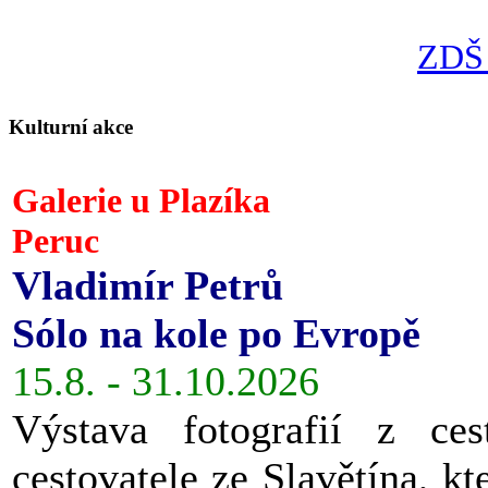
ZDŠ 
Kulturní akce
Galerie u Plazíka
Peruc
Vladimír Petrů
Sólo na kole po Evropě
15.8. - 31.10.2026
Výstava fotografií z ces
cestovatele ze Slavětína, kt