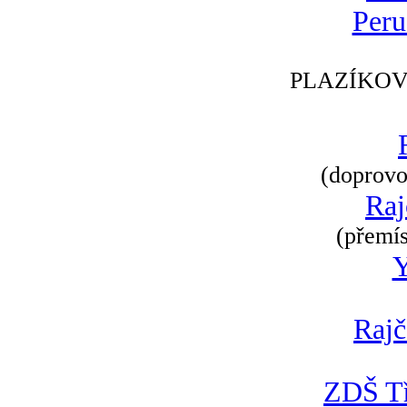
Peru
PLAZÍKOV
(doprovod
Raj
(přemís
Rajč
ZDŠ Tř