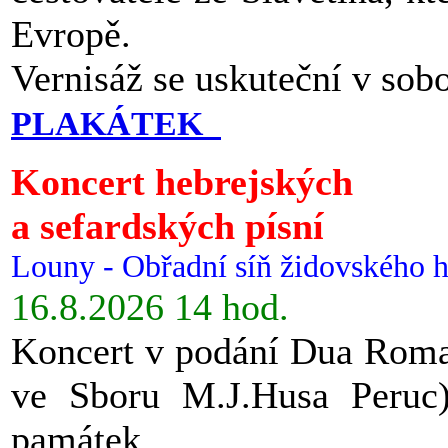
Evropě.
Vernisáž se uskuteční v sob
PLAKÁTEK
Koncert hebrejských
a sefardských písní
Louny - Obřadní síň židovského h
16.8.2026 14 hod.
Koncert v podání Dua Roman
ve Sboru M.J.Husa Peruc
památek.