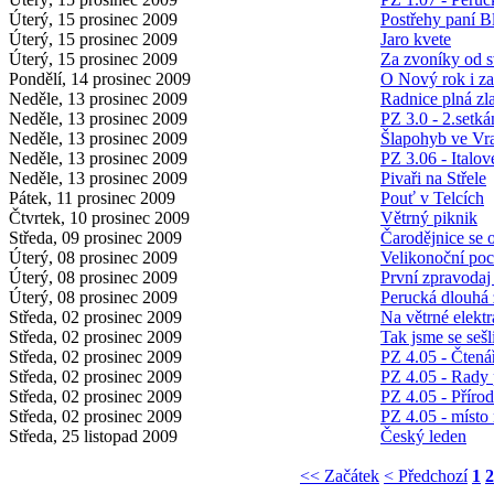
Úterý, 15 prosinec 2009
Postřehy paní 
Úterý, 15 prosinec 2009
Jaro kvete
Úterý, 15 prosinec 2009
Za zvoníky od s
Pondělí, 14 prosinec 2009
O Nový rok i za
Neděle, 13 prosinec 2009
Radnice plná zl
Neděle, 13 prosinec 2009
PZ 3.0 - 2.setká
Neděle, 13 prosinec 2009
Šlapohyb ve Vr
Neděle, 13 prosinec 2009
PZ 3.06 - Italov
Neděle, 13 prosinec 2009
Pivaři na Střele
Pátek, 11 prosinec 2009
Pouť v Telcích
Čtvrtek, 10 prosinec 2009
Větrný piknik
Středa, 09 prosinec 2009
Čarodějnice se 
Úterý, 08 prosinec 2009
Velikonoční po
Úterý, 08 prosinec 2009
První zpravodaj 
Úterý, 08 prosinec 2009
Perucká dlouhá
Středa, 02 prosinec 2009
Na větrné elekt
Středa, 02 prosinec 2009
Tak jsme se sešl
Středa, 02 prosinec 2009
PZ 4.05 - Čtenář
Středa, 02 prosinec 2009
PZ 4.05 - Rady 
Středa, 02 prosinec 2009
PZ 4.05 - Příro
Středa, 02 prosinec 2009
PZ 4.05 - místo
Středa, 25 listopad 2009
Český leden
<< Začátek
< Předchozí
1
2