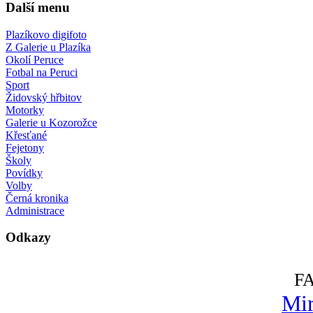
Další menu
Plazíkovo digifoto
Z Galerie u Plazíka
Okolí Peruce
Fotbal na Peruci
Sport
Židovský hřbitov
Motorky
Galerie u Kozorožce
Křesťané
Fejetony
Školy
Povídky
Volby
Černá kronika
Administrace
Odkazy
F
Mir