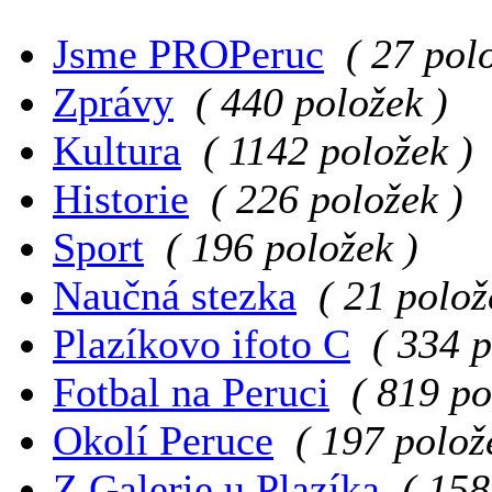
Jsme PROPeruc
( 27 pol
Zprávy
( 440 položek )
Kultura
( 1142 položek )
Historie
( 226 položek )
Sport
( 196 položek )
Naučná stezka
( 21 polož
Plazíkovo ifoto C
( 334 p
Fotbal na Peruci
( 819 po
Okolí Peruce
( 197 polož
Z Galerie u Plazíka
( 158