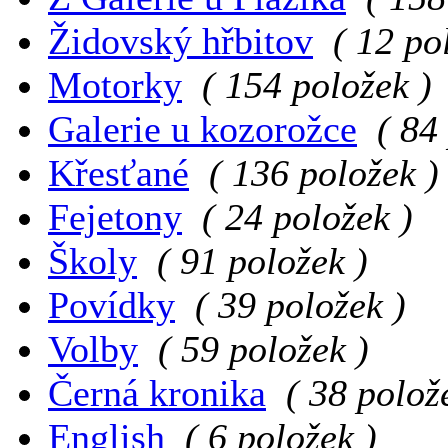
Židovský hřbitov
( 12 po
Motorky
( 154 položek )
Galerie u kozorožce
( 84
Křesťané
( 136 položek )
Fejetony
( 24 položek )
Školy
( 91 položek )
Povídky
( 39 položek )
Volby
( 59 položek )
Černá kronika
( 38 polož
English
( 6 položek )