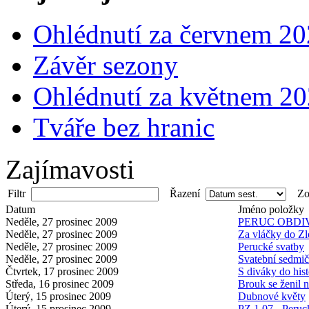
Ohlédnutí za červnem 2
Závěr sezony
Ohlédnutí za květnem 2
Tváře bez hranic
Zajímavosti
Filtr
Řazení
Zob
Datum
Jméno položky
Neděle, 27 prosinec 2009
PERUC OBDI
Neděle, 27 prosinec 2009
Za vláčky do Zl
Neděle, 27 prosinec 2009
Perucké svatby
Neděle, 27 prosinec 2009
Svatební sedmič
Čtvrtek, 17 prosinec 2009
S diváky do hist
Středa, 16 prosinec 2009
Brouk se ženil n
Úterý, 15 prosinec 2009
Dubnové květy
Úterý, 15 prosinec 2009
PZ 1.07 - Peruc