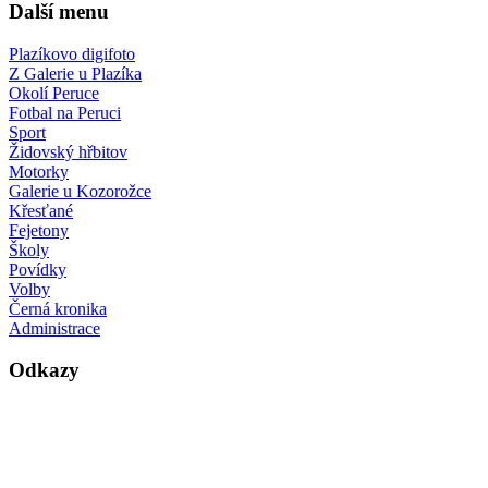
Další menu
Plazíkovo digifoto
Z Galerie u Plazíka
Okolí Peruce
Fotbal na Peruci
Sport
Židovský hřbitov
Motorky
Galerie u Kozorožce
Křesťané
Fejetony
Školy
Povídky
Volby
Černá kronika
Administrace
Odkazy