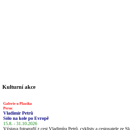
Kulturní akce
Galerie u Plazíka
Peruc
Vladimír Petrů
Sólo na kole po Evropě
15.8. - 31.10.2026
Výstava fotografií z cest Vladimíra Petrů, cyklisty a cestovatele ze Sl