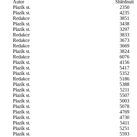
Autor
Shlédnutí
Plazík st.
2350
Plazík st.
4235
Redakce
3851
Plazík st.
3438
Plazík st.
3297
Redakce
3833
Redakce
3673
Redakce
3669
Plazík st.
3824
Redakce
6076
Plazík st.
4156
Plazík st.
5417
Plazík st.
5352
Redakce
5186
Plazík st.
5388
Plazík st.
5211
Plazík st.
5507
Plazík st.
5003
Plazík st.
5078
Plazík st.
4769
Plazík st.
4730
Plazík st.
5411
Plazík st.
5251
Plazík st.
5593