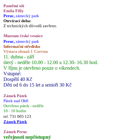
Pamětní síň
Emila Filly
Peruc,
zámecký park
Otevírací doba:
Z technických důvodů zavřeno.
Muzeum české vesnice
Peruc,
zámecký park
Informační středisko
Výstava obrazů J. Corvina
11. dubna - září
úterý - neděle 10.00 - 12.00 a 12.30- 16.30 hod.
V říjnu je otevřeno pouze o víkendech.
Vstupné:
Dospělí 40 Kč
Děti od 6 do 15 let a senioři 30 Kč
Zámek Pátek
Pátek nad Ohří
Otevřeno pátek - neděle
10 - 16 hodin
tel. 731 005 123
Zámek Pátek
Zámek Peruc
veřejnosti nepřístupný