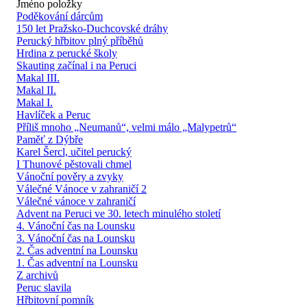
Jméno položky
Poděkování dárcům
150 let Pražsko-Duchcovské dráhy
Perucký hřbitov plný příběhů
Hrdina z perucké školy
Skauting začínal i na Peruci
Makal III.
Makal II.
Makal I.
Havlíček a Peruc
Příliš mnoho „Neumanů“, velmi málo „Malypetrů“
Paměť z Dýbře
Karel Šercl, učitel perucký
I Thunové pěstovali chmel
Vánoční pověry a zvyky
Válečné Vánoce v zahraničí 2
Válečné vánoce v zahraničí
Advent na Peruci ve 30. letech minulého století
4. Vánoční čas na Lounsku
3. Vánoční čas na Lounsku
2. Čas adventní na Lounsku
1. Čas adventní na Lounsku
Z archivů
Peruc slavila
Hřbitovní pomník