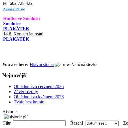
tel. 602 728 422
Zámek Peruc
Hudba ve Smolnici
Smolnice
PLAKÁTEK
14.6. Koncert laureátů
PLAKÁTEK
You are here:
Hlavní strana
Naučná stezka
Nejnovější
Ohlédnutí za červnem 2026
Závěr sezony
Ohlédnutí za květnem 2026
Tváře bez hranic
Historie
Filtr
Řazení
Zob