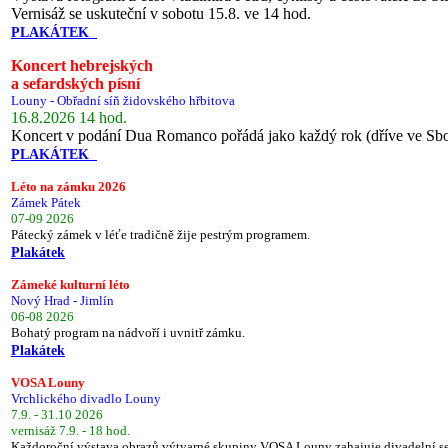
Vernisáž se uskuteční v sobotu 15.8. ve 14 hod.
PLAKÁTEK
Koncert hebrejských
a sefardských písní
Louny - Obřadní síň židovského hřbitova
16.8.2026 14 hod.
Koncert v podání Dua Romanco pořádá jako každý rok (dříve ve Sb
PLAKÁTEK
Léto na zámku 2026
Zámek Pátek
07-09 2026
Pátecký zámek v léťe tradičně žije pestrým programem.
Plakátek
Zámeké kulturní léto
Nový Hrad - Jimlín
06-08 2026
Bohatý program na nádvoří i uvnitř zámku.
Plakátek
VOSA Louny
Vrchlického divadlo Louny
7.9. - 31.10 2026
vernisáž 7.9. - 18 hod.
Každoroční výstava obrazů výtvarné skupiny VOSA Louny zahajuje divadelní s