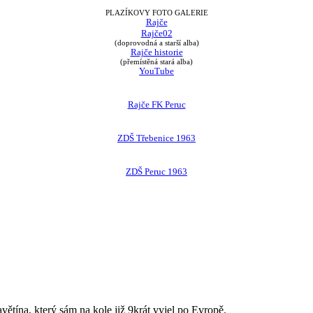
PLAZÍKOVY FOTO GALERIE
Rajče
Rajče02
(doprovodná a starší alba)
Rajče historie
(přemístěná stará alba)
YouTube
Rajče FK Peruc
ZDŠ Třebenice 1963
ZDŠ Peruc 1963
avětína, který sám na kole již 9krát vyjel po Evropě.