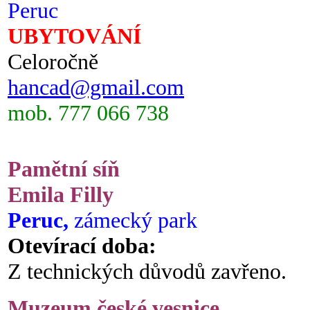
Peruc
UBYTOVÁNÍ
Celoročně
hancad@gmail.com
mob. 777 066 738
Pamětní síň
Emila Filly
Peruc,
zámecký park
Otevírací doba:
Z technických důvodů zavřeno.
Muzeum české vesnice