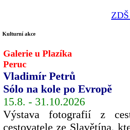
ZDŠ 
Kulturní akce
Galerie u Plazíka
Peruc
Vladimír Petrů
Sólo na kole po Evropě
15.8. - 31.10.2026
Výstava fotografií z ces
cestovatele ze Slavětína, kt