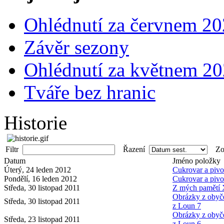
Ohlédnutí za červnem 2
Závěr sezony
Ohlédnutí za květnem 2
Tváře bez hranic
Historie
Filtr
Řazení
Zob
Datum
Jméno položky
Úterý, 24 leden 2012
Cukrovar a pivo
Pondělí, 16 leden 2012
Cukrovar a pivo
Středa, 30 listopad 2011
Z mých pamětí X
Obrázky z obyče
Středa, 30 listopad 2011
z Loun 7
Obrázky z obyče
Středa, 23 listopad 2011
z Loun 6