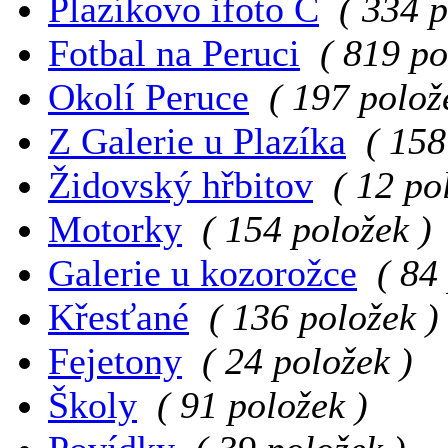
Plazíkovo ifoto C
( 334 p
Fotbal na Peruci
( 819 po
Okolí Peruce
( 197 polož
Z Galerie u Plazíka
( 158
Židovský hřbitov
( 12 po
Motorky
( 154 položek )
Galerie u kozorožce
( 84
Křesťané
( 136 položek )
Fejetony
( 24 položek )
Školy
( 91 položek )