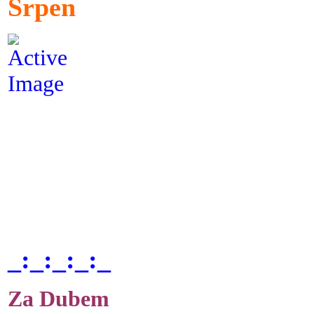
Srpen
_:_:_:_:_
Za Dubem