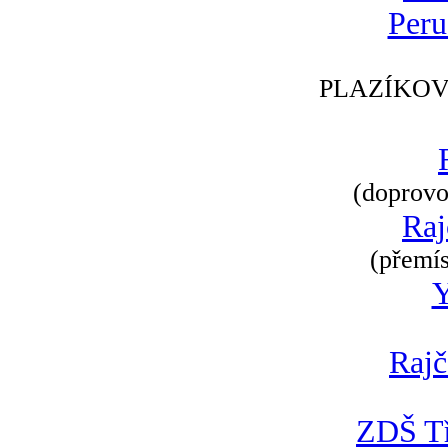
Peru
PLAZÍKOV
(doprovod
Raj
(přemís
Rajč
ZDŠ Tř