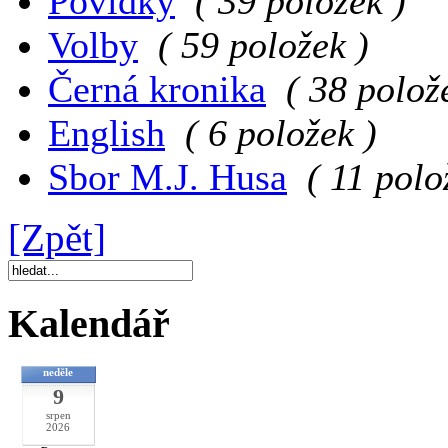
Povídky
( 39 položek )
Volby
( 59 položek )
Černá kronika
( 38 polož
English
( 6 položek )
Sbor M.J. Husa
( 11 polo
[Zpět]
Kalendář
neděle
9
srpen
2026