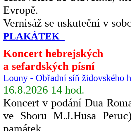
Evropě.
Vernisáž se uskuteční v sob
PLAKÁTEK
Koncert hebrejských
a sefardských písní
Louny - Obřadní síň židovského h
16.8.2026 14 hod.
Koncert v podání Dua Roman
ve Sboru M.J.Husa Peruc
památek.