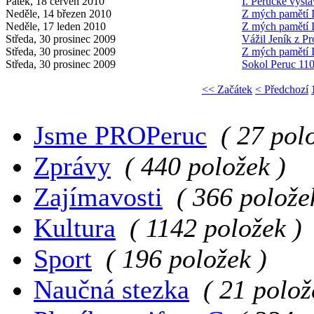
Pátek, 18 červen 2010
I. Perucké výsta
Neděle, 14 březen 2010
Z mých pamětí I
Neděle, 17 leden 2010
Z mých pamětí I
Středa, 30 prosinec 2009
Vážil Jeník z Pr
Středa, 30 prosinec 2009
Z mých pamětí I
Středa, 30 prosinec 2009
Sokol Peruc 110.
<< Začátek
< Předchozí
Jsme PROPeruc
( 27 pol
Zprávy
( 440 položek )
Zajímavosti
( 366 polože
Kultura
( 1142 položek )
Sport
( 196 položek )
Naučná stezka
( 21 polož