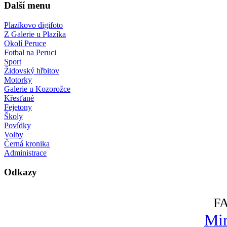
Další menu
Plazíkovo digifoto
Z Galerie u Plazíka
Okolí Peruce
Fotbal na Peruci
Sport
Židovský hřbitov
Motorky
Galerie u Kozorožce
Křesťané
Fejetony
Školy
Povídky
Volby
Černá kronika
Administrace
Odkazy
F
Mir