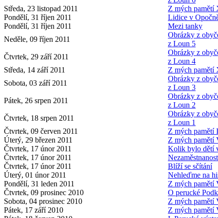
Středa, 23 listopad 2011
Z mých pamětí X
Pondělí, 31 říjen 2011
Lidice v Opočn
Pondělí, 31 říjen 2011
Mezi tanky
Obrázky z obyče
Neděle, 09 říjen 2011
z Loun 5
Obrázky z obyče
Čtvrtek, 29 září 2011
z Loun 4
Středa, 14 září 2011
Z mých pamětí 
Obrázky z obyče
Sobota, 03 září 2011
z Loun 3
Obrázky z obyče
Pátek, 26 srpen 2011
z Loun 2
Obrázky z obyče
Čtvrtek, 18 srpen 2011
z Loun 1
Čtvrtek, 09 červen 2011
Z mých pamětí I
Úterý, 29 březen 2011
Z mých pamětí V
Čtvrtek, 17 únor 2011
Kolik bylo dětí 
Čtvrtek, 17 únor 2011
Nezaměstnanost
Čtvrtek, 17 únor 2011
Blíží se sčítání
Úterý, 01 únor 2011
Nehleďme na hist
Pondělí, 31 leden 2011
Z mých pamětí V
Čtvrtek, 09 prosinec 2010
O perucké Pod
Sobota, 04 prosinec 2010
Z mých pamětí V
Pátek, 17 září 2010
Z mých pamětí 