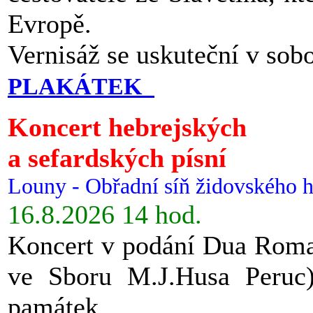
Evropě.
Vernisáž se uskuteční v sob
PLAKÁTEK
Koncert hebrejských
a sefardských písní
Louny - Obřadní síň židovského h
16.8.2026 14 hod.
Koncert v podání Dua Roman
ve Sboru M.J.Husa Peruc
památek.