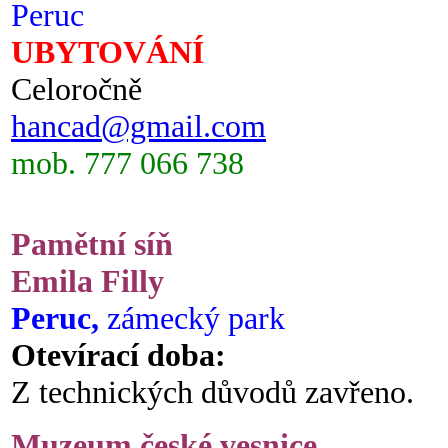
Peruc
UBYTOVÁNÍ
Celoročně
hancad@gmail.com
mob. 777 066 738
Pamětní síň
Emila Filly
Peruc,
zámecký park
Otevírací doba:
Z technických důvodů zavřeno.
Muzeum české vesnice