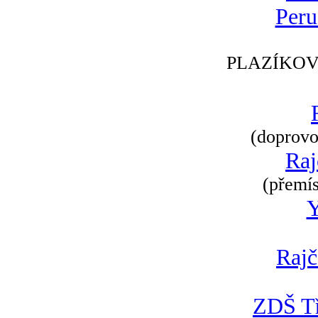
Peru
PLAZÍKOV
(doprovod
Raj
(přemís
Rajč
ZDŠ Tř