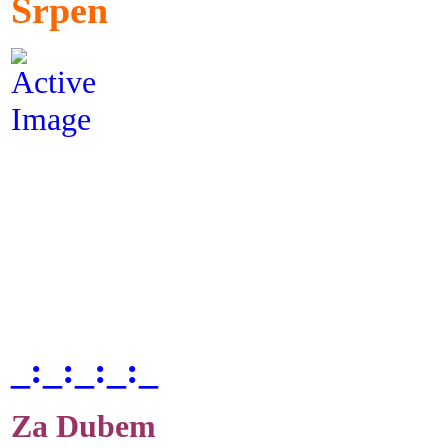
Srpen
_:_:_:_:_
Za Dubem