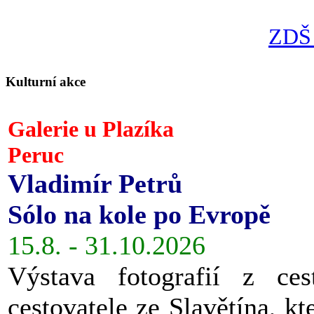
ZDŠ 
Kulturní akce
Galerie u Plazíka
Peruc
Vladimír Petrů
Sólo na kole po Evropě
15.8. - 31.10.2026
Výstava fotografií z ces
cestovatele ze Slavětína, kt