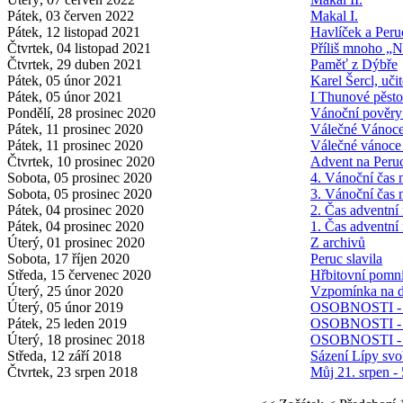
Pátek, 03 červen 2022
Makal I.
Pátek, 12 listopad 2021
Havlíček a Peru
Čtvrtek, 04 listopad 2021
Příliš mnoho „
Čtvrtek, 29 duben 2021
Paměť z Dýbře
Pátek, 05 únor 2021
Karel Šercl, uči
Pátek, 05 únor 2021
I Thunové pěsto
Pondělí, 28 prosinec 2020
Vánoční pověry
Pátek, 11 prosinec 2020
Válečné Vánoce 
Pátek, 11 prosinec 2020
Válečné vánoce 
Čtvrtek, 10 prosinec 2020
Advent na Peruci
Sobota, 05 prosinec 2020
4. Vánoční čas
Sobota, 05 prosinec 2020
3. Vánoční čas
Pátek, 04 prosinec 2020
2. Čas adventní
Pátek, 04 prosinec 2020
1. Čas adventní
Úterý, 01 prosinec 2020
Z archivů
Sobota, 17 říjen 2020
Peruc slavila
Středa, 15 červenec 2020
Hřbitovní pomn
Úterý, 25 únor 2020
Vzpomínka na d
Úterý, 05 únor 2019
OSOBNOSTI - S
Pátek, 25 leden 2019
OSOBNOSTI - J
Úterý, 18 prosinec 2018
OSOBNOSTI - Ju
Středa, 12 září 2018
Sázení Lípy sv
Čtvrtek, 23 srpen 2018
Můj 21. srpen - 