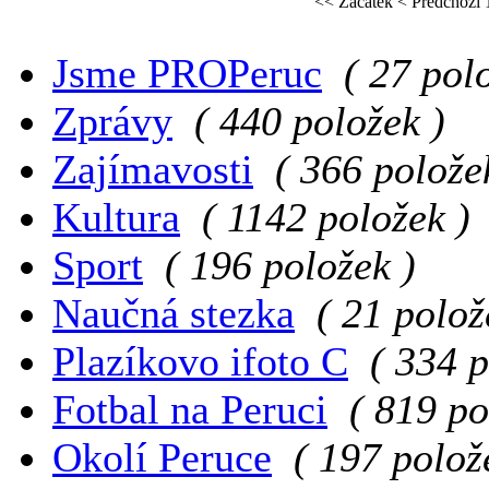
<< Začátek
< Předchozí
Jsme PROPeruc
( 27 pol
Zprávy
( 440 položek )
Zajímavosti
( 366 polože
Kultura
( 1142 položek )
Sport
( 196 položek )
Naučná stezka
( 21 polož
Plazíkovo ifoto C
( 334 p
Fotbal na Peruci
( 819 po
Okolí Peruce
( 197 polož