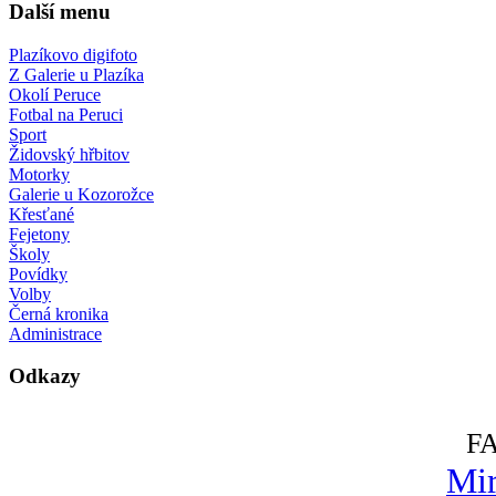
Další menu
Plazíkovo digifoto
Z Galerie u Plazíka
Okolí Peruce
Fotbal na Peruci
Sport
Židovský hřbitov
Motorky
Galerie u Kozorožce
Křesťané
Fejetony
Školy
Povídky
Volby
Černá kronika
Administrace
Odkazy
F
Mir