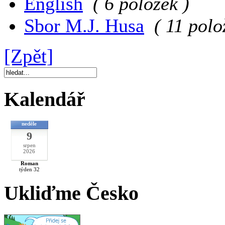
English
( 6 položek )
Sbor M.J. Husa
( 11 polo
[Zpět]
Kalendář
neděle
9
srpen
2026
Roman
týden 32
Ukliďme Česko