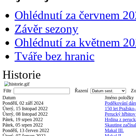
Ohlédnutí za červnem 2
Závěr sezony
Ohlédnutí za květnem 2
Tváře bez hranic
Historie
Filtr
Řazení
Zob
Datum
Jméno položky
Pondělí, 02 září 2024
Poděkování dá
Úterý, 15 listopad 2022
150 let Pražsk
Úterý, 08 listopad 2022
Perucký hřbitov
Pátek, 19 srpen 2022
Hrdina z peruck
Pátek, 05 srpen 2022
Skauting začínal
Pondělí, 13 červen 2022
Makal III.
Úterý, 07 červen 2022
Makal II.