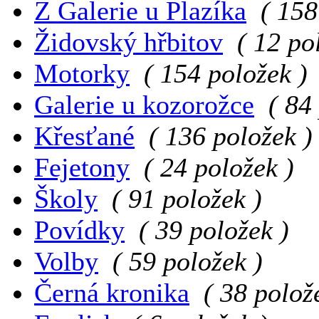
Z Galerie u Plazíka
( 158
Židovský hřbitov
( 12 po
Motorky
( 154 položek )
Galerie u kozorožce
( 84
Křesťané
( 136 položek )
Fejetony
( 24 položek )
Školy
( 91 položek )
Povídky
( 39 položek )
Volby
( 59 položek )
Černá kronika
( 38 polož