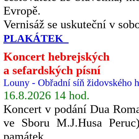
Evropě.
Vernisáž se uskuteční v sob
PLAKÁTEK
Koncert hebrejských
a sefardských písní
Louny - Obřadní síň židovského h
16.8.2026 14 hod.
Koncert v podání Dua Roman
ve Sboru M.J.Husa Peruc
památek.