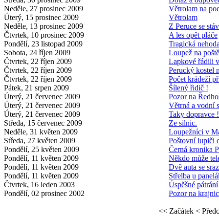
Neděle, 27 prosinec 2009
Větrolam na po
Úterý, 15 prosinec 2009
Větrolam
Neděle, 13 prosinec 2009
Z Peruce se stáv
Čtvrtek, 10 prosinec 2009
A les opět pláče
Pondělí, 23 listopad 2009
Tragická nehoda
Sobota, 24 říjen 2009
Loupež na pošt
Čtvrtek, 22 říjen 2009
Lapkové řádili 
Čtvrtek, 22 říjen 2009
Perucký kostel n
Čtvrtek, 22 říjen 2009
Počet krádeží př
Pátek, 21 srpen 2009
Šílený řidič !
Úterý, 21 červenec 2009
Pozor na Ředho
Úterý, 21 červenec 2009
Větrná a vodní 
Úterý, 21 červenec 2009
Taky dopravce !
Středa, 15 červenec 2009
Ze silnic.
Neděle, 31 květen 2009
Loupežníci v M
Středa, 27 květen 2009
Poštovní lupiči 
Pondělí, 25 květen 2009
Černá kronika 
Pondělí, 11 květen 2009
Někdo může tel
Pondělí, 11 květen 2009
Dvě auta se sraz
Pondělí, 11 květen 2009
Střelba u panelá
Čtvrtek, 16 leden 2003
Úspěšné pátrání
Pondělí, 02 prosinec 2002
Pozor na krajnic
<< Začátek
< Před