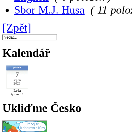
Sbor M.J. Husa
( 11 polo
[Zpět]
Kalendář
pátek
7
srpen
2026
Lada
týden 32
Ukliďme Česko