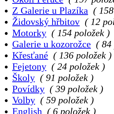
Z Galerie u Plazíka
( 158
Židovský hřbitov
( 12 po
Motorky
( 154 položek )
Galerie u kozorožce
( 84
Křesťané
( 136 položek )
Fejetony
( 24 položek )
Školy
( 91 položek )
Povídky
( 39 položek )
Volby
( 59 položek )
English
( 6 položek )