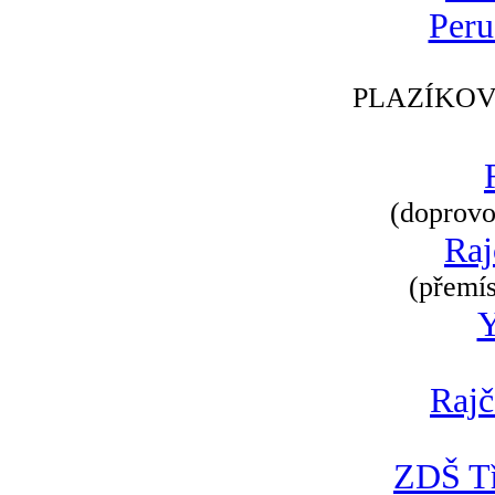
Peru
PLAZÍKOV
(doprovod
Raj
(přemís
Rajč
ZDŠ Tř