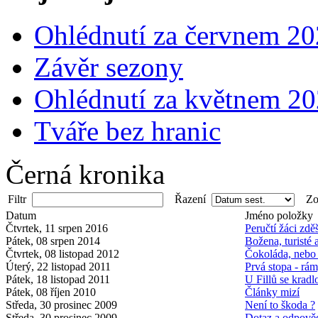
Ohlédnutí za červnem 2
Závěr sezony
Ohlédnutí za květnem 2
Tváře bez hranic
Černá kronika
Filtr
Řazení
Zob
Datum
Jméno položky
Čtvrtek, 11 srpen 2016
Peručtí žáci zdě
Pátek, 08 srpen 2014
Božena, turisté 
Čtvrtek, 08 listopad 2012
Čokoláda, nebo
Úterý, 22 listopad 2011
Prvá stopa - rám
Pátek, 18 listopad 2011
U Fillů se kradl
Pátek, 08 říjen 2010
Články mizí
Středa, 30 prosinec 2009
Není to škoda ?
Středa, 30 prosinec 2009
Dotaz a odpově