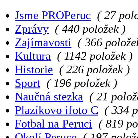
Jsme PROPeruc
( 27 pol
Zprávy
( 440 položek )
Zajímavosti
( 366 polože
Kultura
( 1142 položek )
Historie
( 226 položek )
Sport
( 196 položek )
Naučná stezka
( 21 polož
Plazíkovo ifoto C
( 334 p
Fotbal na Peruci
( 819 po
Okolí Peruce
( 197 polož