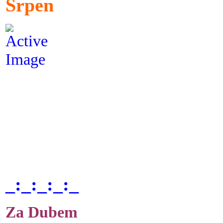
Srpen
_:_:_:_:_
Za Dubem