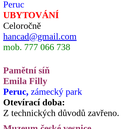
Peruc
UBYTOVÁNÍ
Celoročně
hancad@gmail.com
mob. 777 066 738
Pamětní síň
Emila Filly
Peruc,
zámecký park
Otevírací doba:
Z technických důvodů zavřeno.
Muzeum české vesnice