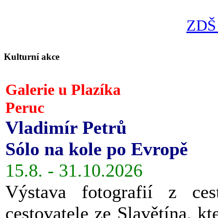
ZDŠ 
Kulturní akce
Galerie u Plazíka
Peruc
Vladimír Petrů
Sólo na kole po Evropě
15.8. - 31.10.2026
Výstava fotografií z ces
cestovatele ze Slavětína, kt