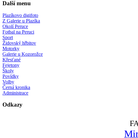
Další menu
Plazíkovo digifoto
Z Galerie u Plazíka
Okolí Peruce
Fotbal na Peruci
Sport
Židovský hřbitov
Motorky
Galerie u Kozorožce
Křesťané
Fejetony
Školy
Povídky
Volby
Černá kronika
Administrace
Odkazy
F
Mir