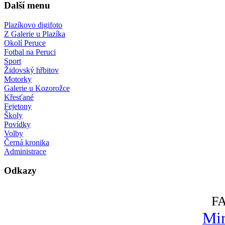
Další menu
Plazíkovo digifoto
Z Galerie u Plazíka
Okolí Peruce
Fotbal na Peruci
Sport
Židovský hřbitov
Motorky
Galerie u Kozorožce
Křesťané
Fejetony
Školy
Povídky
Volby
Černá kronika
Administrace
Odkazy
F
Mir