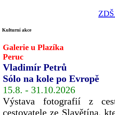
ZDŠ 
Kulturní akce
Galerie u Plazíka
Peruc
Vladimír Petrů
Sólo na kole po Evropě
15.8. - 31.10.2026
Výstava fotografií z ces
cestovatele ze Slavětína, kt