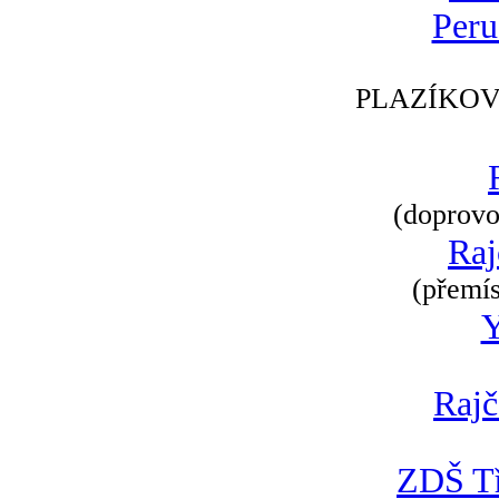
Peru
PLAZÍKOV
(doprovod
Raj
(přemís
Rajč
ZDŠ Tř