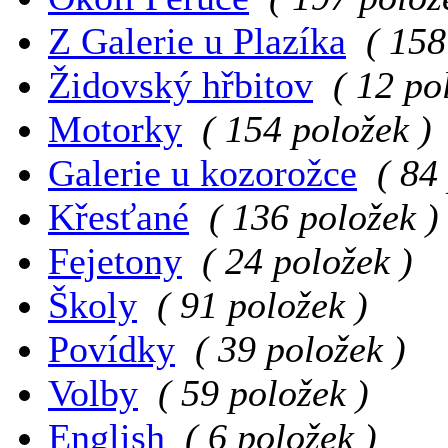
Z Galerie u Plazíka
( 158
Židovský hřbitov
( 12 po
Motorky
( 154 položek )
Galerie u kozorožce
( 84
Křesťané
( 136 položek )
Fejetony
( 24 položek )
Školy
( 91 položek )
Povídky
( 39 položek )
Volby
( 59 položek )
English
( 6 položek )