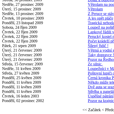
Neděle, 27 prosinec 2009
Větrolam na po
Úterý, 15 prosinec 2009
Větrolam
Neděle, 13 prosinec 2009
Z Peruce se stáv
Čtvrtek, 10 prosinec 2009
A les opět pláče
Pondělí, 23 listopad 2009
Tragická nehoda
Sobota, 24 říjen 2009
Loupež na pošt
Čtvrtek, 22 říjen 2009
Lapkové řádili 
Čtvrtek, 22 říjen 2009
Perucký kostel n
Čtvrtek, 22 říjen 2009
Počet krádeží př
Pátek, 21 srpen 2009
Šílený řidič !
Úterý, 21 červenec 2009
Větrná a vodní 
Úterý, 21 červenec 2009
Taky dopravce !
Úterý, 21 červenec 2009
Pozor na Ředho
Středa, 15 červenec 2009
Ze silnic.
Neděle, 31 květen 2009
Loupežníci v M
Středa, 27 květen 2009
Poštovní lupiči 
Pondělí, 25 květen 2009
Černá kronika 
Pondělí, 11 květen 2009
Někdo může tel
Pondělí, 11 květen 2009
Dvě auta se sraz
Pondělí, 11 květen 2009
Střelba u panelá
Čtvrtek, 16 leden 2003
Úspěšné pátrání
Pondělí, 02 prosinec 2002
Pozor na krajnic
<< Začátek
< Před