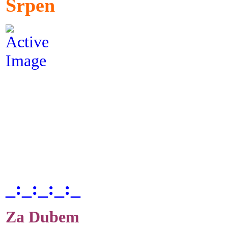
Srpen
_:_:_:_:_
Za Dubem