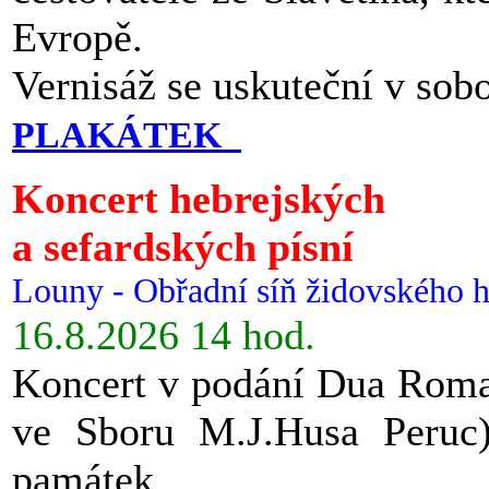
Evropě.
Vernisáž se uskuteční v sob
PLAKÁTEK
Koncert hebrejských
a sefardských písní
Louny - Obřadní síň židovského h
16.8.2026 14 hod.
Koncert v podání Dua Roman
ve Sboru M.J.Husa Peruc
památek.