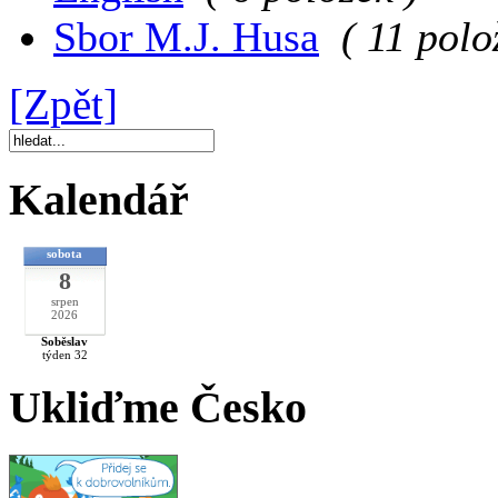
Sbor M.J. Husa
( 11 polo
[Zpět]
Kalendář
sobota
8
srpen
2026
Soběslav
týden 32
Ukliďme Česko