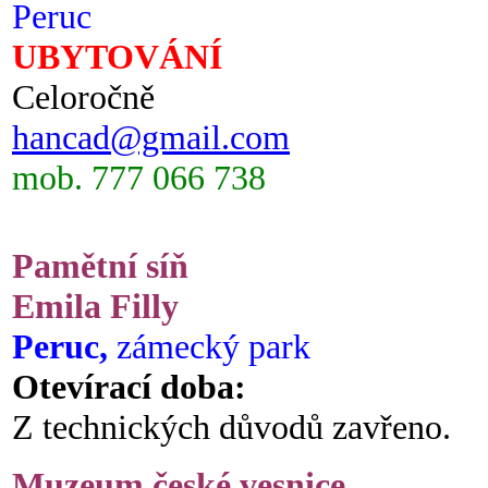
Peruc
UBYTOVÁNÍ
Celoročně
hancad@gmail.com
mob. 777 066 738
Pamětní síň
Emila Filly
Peruc,
zámecký park
Otevírací doba:
Z technických důvodů zavřeno.
Muzeum české vesnice