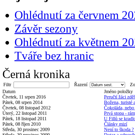
Ohlédnutí za červnem 2
Závěr sezony
Ohlédnutí za květnem 2
Tváře bez hranic
Černá kronika
Filtr
Řazení
Zob
Datum
Jméno položky
Čtvrtek, 11 srpen 2016
Peručtí žáci zdě
Pátek, 08 srpen 2014
Božena, turisté 
Čtvrtek, 08 listopad 2012
Čokoláda, nebo
Úterý, 22 listopad 2011
Prvá stopa - rám
Pátek, 18 listopad 2011
U Fillů se kradl
Pátek, 08 říjen 2010
Články mizí
Středa, 30 prosinec 2009
Není to škoda ?
Středa, 30 prosinec 2009
Dotaz a odpově