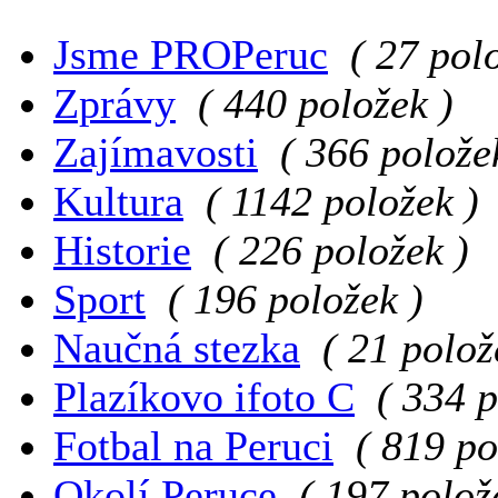
Jsme PROPeruc
( 27 pol
Zprávy
( 440 položek )
Zajímavosti
( 366 polože
Kultura
( 1142 položek )
Historie
( 226 položek )
Sport
( 196 položek )
Naučná stezka
( 21 polož
Plazíkovo ifoto C
( 334 p
Fotbal na Peruci
( 819 po
Okolí Peruce
( 197 polož