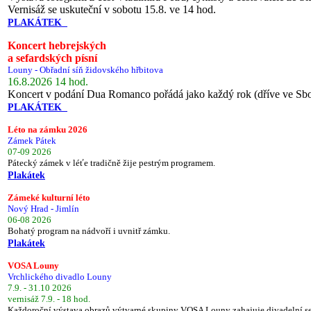
Vernisáž se uskuteční v sobotu 15.8. ve 14 hod.
PLAKÁTEK
Koncert hebrejských
a sefardských písní
Louny - Obřadní síň židovského hřbitova
16.8.2026 14 hod.
Koncert v podání Dua Romanco pořádá jako každý rok (dříve ve Sb
PLAKÁTEK
Léto na zámku 2026
Zámek Pátek
07-09 2026
Pátecký zámek v léťe tradičně žije pestrým programem.
Plakátek
Zámeké kulturní léto
Nový Hrad - Jimlín
06-08 2026
Bohatý program na nádvoří i uvnitř zámku.
Plakátek
VOSA Louny
Vrchlického divadlo Louny
7.9. - 31.10 2026
vernisáž 7.9. - 18 hod.
Každoroční výstava obrazů výtvarné skupiny VOSA Louny zahajuje divadelní s