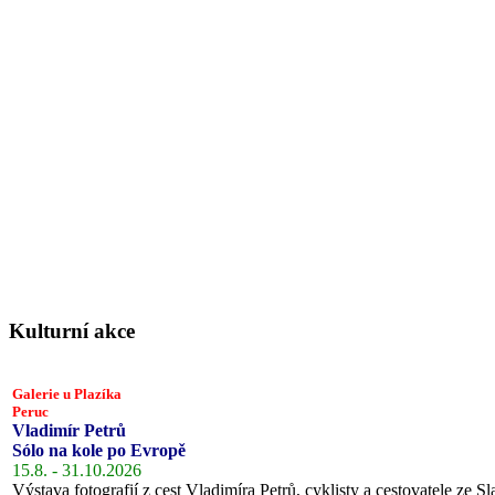
Kulturní akce
Galerie u Plazíka
Peruc
Vladimír Petrů
Sólo na kole po Evropě
15.8. - 31.10.2026
Výstava fotografií z cest Vladimíra Petrů, cyklisty a cestovatele ze Sl