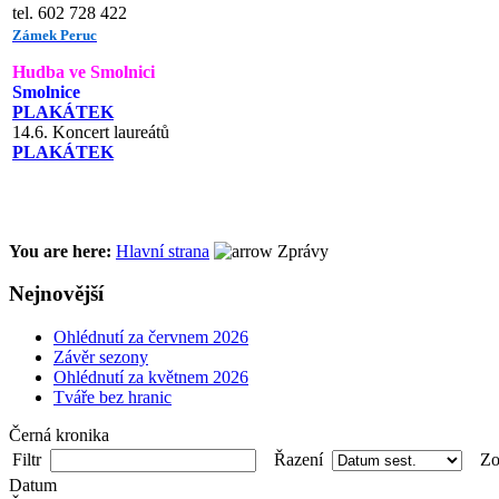
tel. 602 728 422
Zámek Peruc
Hudba ve Smolnici
Smolnice
PLAKÁTEK
14.6. Koncert laureátů
PLAKÁTEK
You are here:
Hlavní strana
Zprávy
Nejnovější
Ohlédnutí za červnem 2026
Závěr sezony
Ohlédnutí za květnem 2026
Tváře bez hranic
Černá kronika
Filtr
Řazení
Zob
Datum