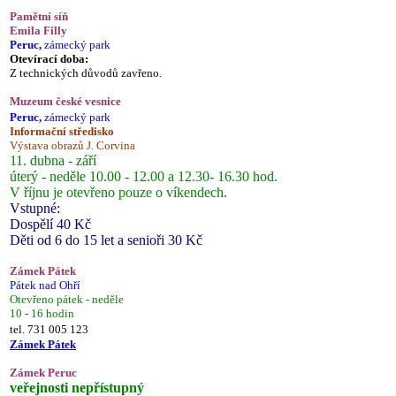
Pamětní síň
Emila Filly
Peruc,
zámecký park
Otevírací doba:
Z technických důvodů zavřeno.
Muzeum české vesnice
Peruc,
zámecký park
Informační středisko
Výstava obrazů J. Corvina
11. dubna - září
úterý - neděle 10.00 - 12.00 a 12.30- 16.30 hod.
V říjnu je otevřeno pouze o víkendech.
Vstupné:
Dospělí 40 Kč
Děti od 6 do 15 let a senioři 30 Kč
Zámek Pátek
Pátek nad Ohří
Otevřeno pátek - neděle
10 - 16 hodin
tel. 731 005 123
Zámek Pátek
Zámek Peruc
veřejnosti nepřístupný