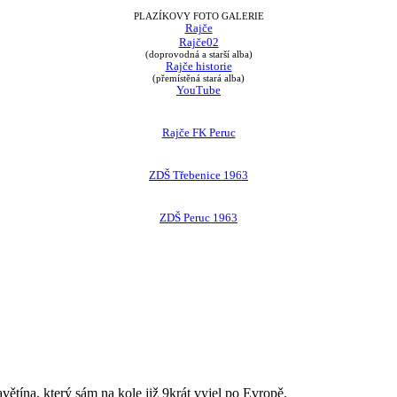
PLAZÍKOVY FOTO GALERIE
Rajče
Rajče02
(doprovodná a starší alba)
Rajče historie
(přemístěná stará alba)
YouTube
Rajče FK Peruc
ZDŠ Třebenice 1963
ZDŠ Peruc 1963
avětína, který sám na kole již 9krát vyjel po Evropě.