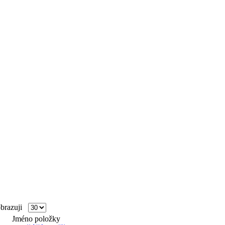
razuji
Jméno položky