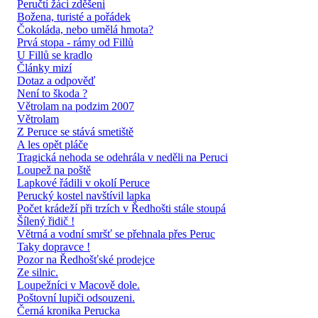
Peručtí žáci zděšeni
Božena, turisté a pořádek
Čokoláda, nebo umělá hmota?
Prvá stopa - rámy od Fillů
U Fillů se kradlo
Články mizí
Dotaz a odpověď
Není to škoda ?
Větrolam na podzim 2007
Větrolam
Z Peruce se stává smetiště
A les opět pláče
Tragická nehoda se odehrála v neděli na Peruci
Loupež na poště
Lapkové řádili v okolí Peruce
Perucký kostel navštívil lapka
Počet krádeží při trzích v Ředhošti stále stoupá
Šílený řidič !
Větrná a vodní smršť se přehnala přes Peruc
Taky dopravce !
Pozor na Ředhošťské prodejce
Ze silnic.
Loupežníci v Macově dole.
Poštovní lupiči odsouzeni.
Černá kronika Perucka