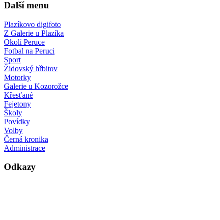
Další menu
Plazíkovo digifoto
Z Galerie u Plazíka
Okolí Peruce
Fotbal na Peruci
Sport
Židovský hřbitov
Motorky
Galerie u Kozorožce
Křesťané
Fejetony
Školy
Povídky
Volby
Černá kronika
Administrace
Odkazy