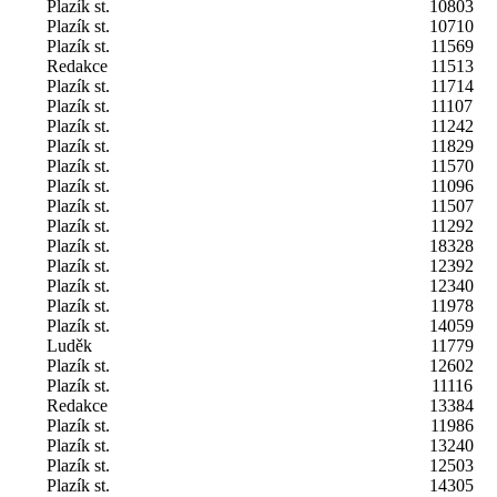
Plazík st.
10803
Plazík st.
10710
Plazík st.
11569
Redakce
11513
Plazík st.
11714
Plazík st.
11107
Plazík st.
11242
Plazík st.
11829
Plazík st.
11570
Plazík st.
11096
Plazík st.
11507
Plazík st.
11292
Plazík st.
18328
Plazík st.
12392
Plazík st.
12340
Plazík st.
11978
Plazík st.
14059
Luděk
11779
Plazík st.
12602
Plazík st.
11116
Redakce
13384
Plazík st.
11986
Plazík st.
13240
Plazík st.
12503
Plazík st.
14305