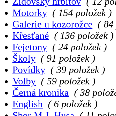
Židovský hřbitov
( 12 po
Motorky
( 154 položek )
Galerie u kozorožce
( 84
Křesťané
( 136 položek )
Fejetony
( 24 položek )
Školy
( 91 položek )
Povídky
( 39 položek )
Volby
( 59 položek )
Černá kronika
( 38 polož
English
( 6 položek )
Sbor M.J. Husa
( 11 polo