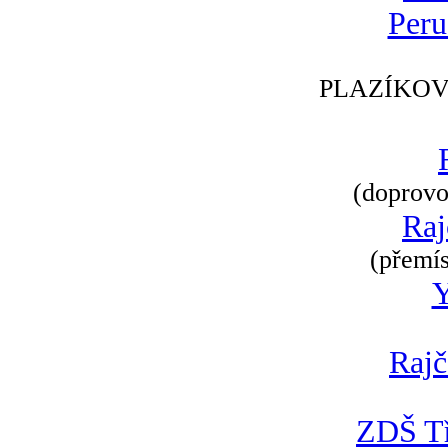
Peru
PLAZÍKOV
(doprovod
Raj
(přemís
Rajč
ZDŠ Tř