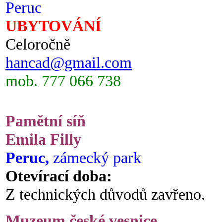
Peruc
UBYTOVÁNÍ
Celoročně
hancad@gmail.com
mob. 777 066 738
Pamětní síň
Emila Filly
Peruc,
zámecký park
Otevírací doba:
Z technických důvodů zavřeno.
Muzeum české vesnice