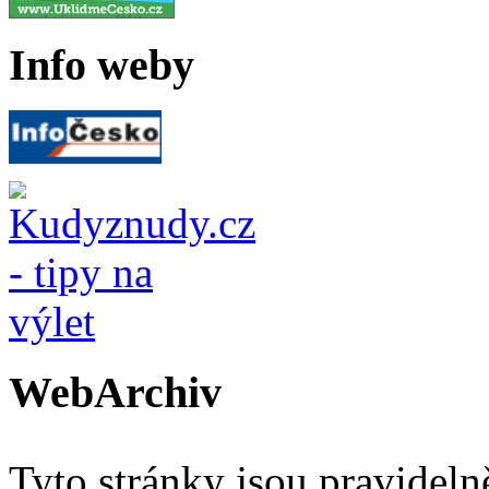
Info weby
WebArchiv
Tyto stránky jsou pravidel