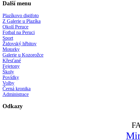
Další menu
Plazíkovo digifoto
Z Galerie u Plazíka
Okolí Peruce
Fotbal na Peruci
Sport
Židovský hřbitov
Motorky
Galerie u Kozorožce
Křesťané
Fejetony
Školy
Povídky
Volby
Černá kronika
Administrace
Odkazy
F
Mir