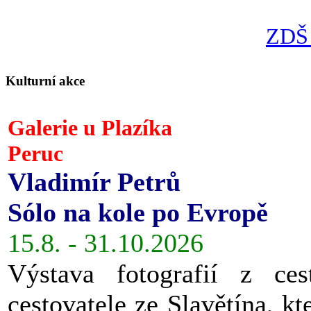
ZDŠ 
Kulturní akce
Galerie u Plazíka
Peruc
Vladimír Petrů
Sólo na kole po Evropě
15.8. - 31.10.2026
Výstava fotografií z ces
cestovatele ze Slavětína, kt