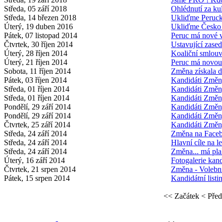
Středa, 05 září 2018
Ohlédnutí za ku
Středa, 14 březen 2018
Ukliďme Perucko
Úterý, 19 duben 2016
Ukliďme Česko 
Pátek, 07 listopad 2014
Peruc má nové 
Čtvrtek, 30 říjen 2014
Ustavující zase
Úterý, 28 říjen 2014
Koaliční smlou
Úterý, 21 říjen 2014
Peruc má novou 
Sobota, 11 říjen 2014
Změna získala 
Pátek, 03 říjen 2014
Kandidáti Změn
Středa, 01 říjen 2014
Kandidáti Změn
Středa, 01 říjen 2014
Kandidáti Změn
Pondělí, 29 září 2014
Kandidáti Změn
Pondělí, 29 září 2014
Kandidáti Změn
Čtvrtek, 25 září 2014
Kandidáti Změn
Středa, 24 září 2014
Změna na Face
Středa, 24 září 2014
Hlavní cíle na l
Středa, 24 září 2014
Změna... má pla
Úterý, 16 září 2014
Fotogalerie kan
Čtvrtek, 21 srpen 2014
Změna - Volebn
Pátek, 15 srpen 2014
Kandidátní listi
<< Začátek
< Před