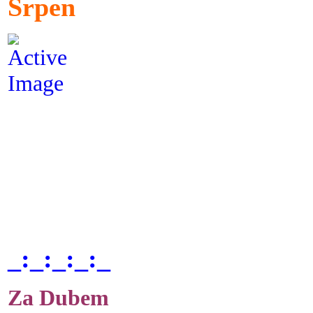
Srpen
_:_:_:_:_
Za Dubem