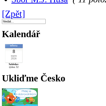
[Zpět]
Kalendář
sobota
8
srpen
2026
Soběslav
týden 32
Ukliďme Česko