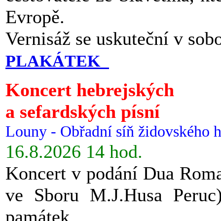
Evropě.
Vernisáž se uskuteční v sob
PLAKÁTEK
Koncert hebrejských
a sefardských písní
Louny - Obřadní síň židovského h
16.8.2026 14 hod.
Koncert v podání Dua Roman
ve Sboru M.J.Husa Peruc
památek.