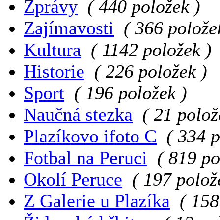
Zprávy
( 440 položek )
Zajímavosti
( 366 polože
Kultura
( 1142 položek )
Historie
( 226 položek )
Sport
( 196 položek )
Naučná stezka
( 21 polož
Plazíkovo ifoto C
( 334 p
Fotbal na Peruci
( 819 po
Okolí Peruce
( 197 polož
Z Galerie u Plazíka
( 158