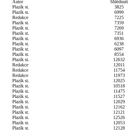
Autor
Shlédnutí
Plazík st.
3825
Plazík st.
6999
Redakce
7225
Plazík st.
7359
Plazík st.
7269
Plazík st.
7351
Plazík st.
6936
Plazík st.
6238
Plazík st.
6097
Plazík st.
8554
Plazík st.
12632
Redakce
12011
Redakce
11754
Redakce
11973
Plazík st.
12025
Plazík st.
10518
Plazík st.
11475
Plazík st.
11527
Plazík st.
12029
Plazík st.
12162
Plazík st.
12121
Plazík st.
12526
Plazík st.
12053
Plazík st.
12128