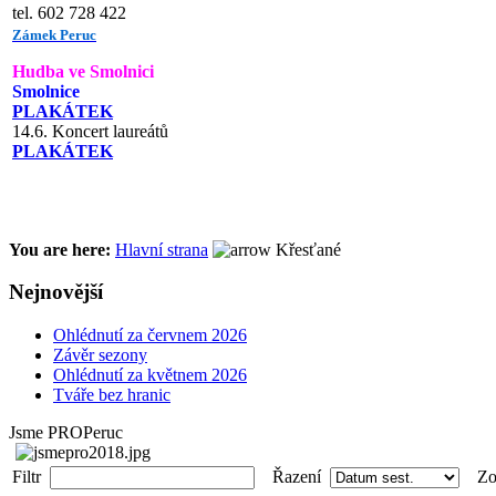
tel. 602 728 422
Zámek Peruc
Hudba ve Smolnici
Smolnice
PLAKÁTEK
14.6. Koncert laureátů
PLAKÁTEK
You are here:
Hlavní strana
Křesťané
Nejnovější
Ohlédnutí za červnem 2026
Závěr sezony
Ohlédnutí za květnem 2026
Tváře bez hranic
Jsme PROPeruc
Filtr
Řazení
Zob