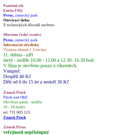
Pamětní síň
Emila Filly
Peruc,
zámecký park
Otevírací doba:
Z technických důvodů zavřeno.
Muzeum české vesnice
Peruc,
zámecký park
Informační středisko
Výstava obrazů J. Corvina
11. dubna - září
úterý - neděle 10.00 - 12.00 a 12.30- 16.30 hod.
V říjnu je otevřeno pouze o víkendech.
Vstupné:
Dospělí 40 Kč
Děti od 6 do 15 let a senioři 30 Kč
Zámek Pátek
Pátek nad Ohří
Otevřeno pátek - neděle
10 - 16 hodin
tel. 731 005 123
Zámek Pátek
Zámek Peruc
veřejnosti nepřístupný