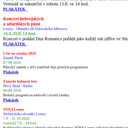
Vernisáž se uskuteční v sobotu 15.8. ve 14 hod.
PLAKÁTEK
Koncert hebrejských
a sefardských písní
Louny - Obřadní síň židovského hřbitova
16.8.2026 14 hod.
Koncert v podání Dua Romanco pořádá jako každý rok (dříve ve Sb
PLAKÁTEK
Léto na zámku 2026
Zámek Pátek
07-09 2026
Pátecký zámek v léťe tradičně žije pestrým programem.
Plakátek
Zámeké kulturní léto
Nový Hrad - Jimlín
06-08 2026
Bohatý program na nádvoří i uvnitř zámku.
Plakátek
VOSA Louny
Vrchlického divadlo Louny
7.9. - 31.10 2026
vernisáž 7.9. - 18 hod.
Každoroční výstava obrazů výtvarné skupiny VOSA Louny zahajuje divadelní s