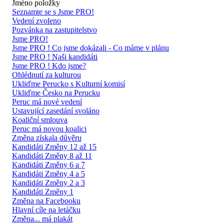
Jméno položky
Seznamte se s Jsme PRO!
Vedení zvoleno
Pozvánka na zastupitelstvo
Jsme PRO!
Jsme PRO ! Co jsme dokázali - Co máme v plánu
Jsme PRO ! Naši kandidáti
Jsme PRO ! Kdo jsme?
Ohlédnutí za kulturou
Ukliďme Perucko s Kulturní komisí
Ukliďme Česko na Perucku
Peruc má nové vedení
Ustavující zasedání svoláno
Koaliční smlouva
Peruc má novou koalici
Změna získala důvěru
Kandidáti Změny 12 až 15
Kandidáti Změny 8 až 11
Kandidáti Změny 6 a 7
Kandidáti Změny 4 a 5
Kandidáti Změny 2 a 3
Kandidáti Změny 1
Změna na Facebooku
Hlavní cíle na letáčku
Změna... má plakát