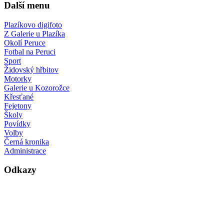
Další menu
Plazíkovo digifoto
Z Galerie u Plazíka
Okolí Peruce
Fotbal na Peruci
Sport
Židovský hřbitov
Motorky
Galerie u Kozorožce
Křesťané
Fejetony
Školy
Povídky
Volby
Černá kronika
Administrace
Odkazy