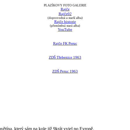
PLAZÍKOVY FOTO GALERIE
Rajče
Rajče02
(doprovodná a starší alba)
Rajče historie
(přemístěná stará alba)
YouTube
Rajče FK Peruc
ZDŠ Třebenice 1963
ZDŠ Peruc 1963
avětína, který sám na kole již 9krát vyjel po Evropě.