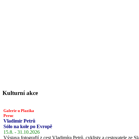
Kulturní akce
Galerie u Plazíka
Peruc
Vladimír Petrů
Sólo na kole po Evropě
15.8. - 31.10.2026
Výstava fotografií z cest Vladimíra Petrů, cyklisty a cestovatele ze Sl