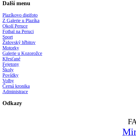
Další menu
Plazíkovo digifoto
Z Galerie u Plazíka
Okolí Peruce
Fotbal na Peruci
Sport
Židovský hřbitov
Motorky
Galerie u Kozorožce
Křesťané
Fejetony
Školy
Povídky
Volby
Černá kronika
Administrace
Odkazy
F
Mir