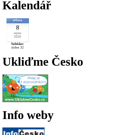
Kalendář
sobota
8
srpen
2026
Soběslav
týden 32
Ukliďme Česko
Info weby