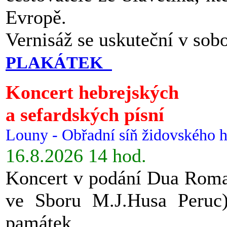
Evropě.
Vernisáž se uskuteční v sob
PLAKÁTEK
Koncert hebrejských
a sefardských písní
Louny - Obřadní síň židovského h
16.8.2026 14 hod.
Koncert v podání Dua Roman
ve Sboru M.J.Husa Peruc
památek.