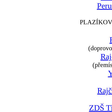
Peru
PLAZÍKOV
(doprovod
Raj
(přemís
Rajč
ZDŠ Tř