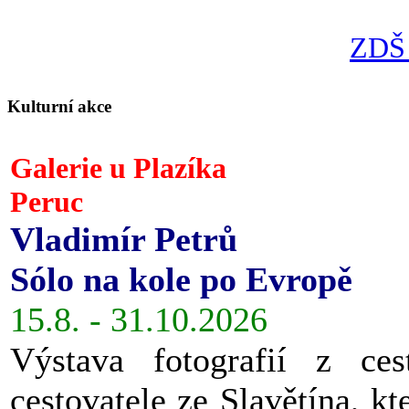
ZDŠ 
Kulturní akce
Galerie u Plazíka
Peruc
Vladimír Petrů
Sólo na kole po Evropě
15.8. - 31.10.2026
Výstava fotografií z ces
cestovatele ze Slavětína, kt