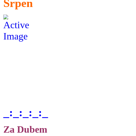
Srpen
_:_:_:_:_
Za Dubem