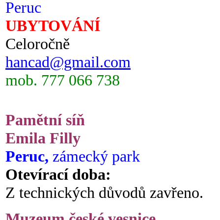
Peruc
UBYTOVÁNÍ
Celoročně
hancad@gmail.com
mob. 777 066 738
Pamětní síň
Emila Filly
Peruc,
zámecký park
Otevírací doba:
Z technických důvodů zavřeno.
Muzeum české vesnice