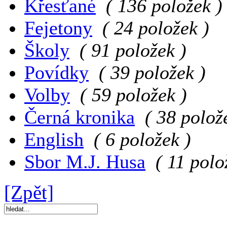
Křesťané
( 136 položek )
Fejetony
( 24 položek )
Školy
( 91 položek )
Povídky
( 39 položek )
Volby
( 59 položek )
Černá kronika
( 38 polož
English
( 6 položek )
Sbor M.J. Husa
( 11 polo
[Zpět]