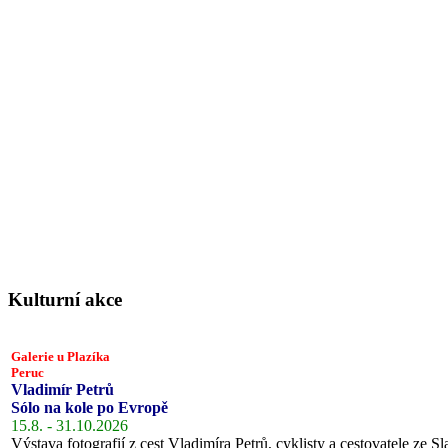
Kulturní akce
Galerie u Plazíka
Peruc
Vladimír Petrů
Sólo na kole po Evropě
15.8. - 31.10.2026
Výstava fotografií z cest Vladimíra Petrů, cyklisty a cestovatele ze Sl