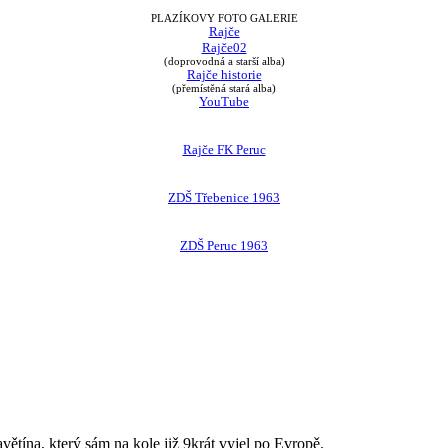
PLAZÍKOVY FOTO GALERIE
Rajče
Rajče02
(doprovodná a starší alba)
Rajče historie
(přemístěná stará alba)
YouTube
Rajče FK Peruc
ZDŠ Třebenice 1963
ZDŠ Peruc 1963
avětína, který sám na kole již 9krát vyjel po Evropě.