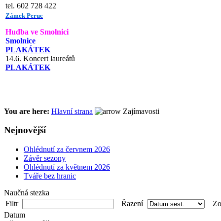
tel. 602 728 422
Zámek Peruc
Hudba ve Smolnici
Smolnice
PLAKÁTEK
14.6. Koncert laureátů
PLAKÁTEK
You are here:
Hlavní strana
Zajímavosti
Nejnovější
Ohlédnutí za červnem 2026
Závěr sezony
Ohlédnutí za květnem 2026
Tváře bez hranic
Naučná stezka
Filtr
Řazení
Zob
Datum