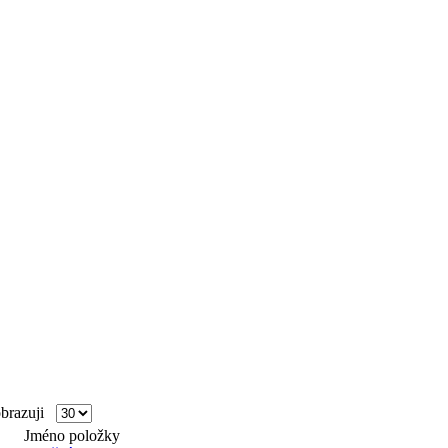
razuji
Jméno položky