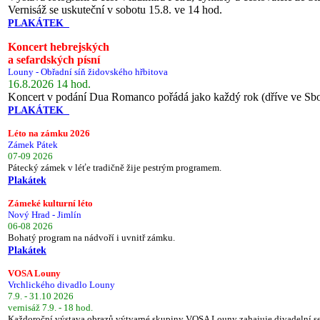
Vernisáž se uskuteční v sobotu 15.8. ve 14 hod.
PLAKÁTEK
Koncert hebrejských
a sefardských písní
Louny - Obřadní síň židovského hřbitova
16.8.2026 14 hod.
Koncert v podání Dua Romanco pořádá jako každý rok (dříve ve Sb
PLAKÁTEK
Léto na zámku 2026
Zámek Pátek
07-09 2026
Pátecký zámek v léťe tradičně žije pestrým programem.
Plakátek
Zámeké kulturní léto
Nový Hrad - Jimlín
06-08 2026
Bohatý program na nádvoří i uvnitř zámku.
Plakátek
VOSA Louny
Vrchlického divadlo Louny
7.9. - 31.10 2026
vernisáž 7.9. - 18 hod.
Každoroční výstava obrazů výtvarné skupiny VOSA Louny zahajuje divadelní s