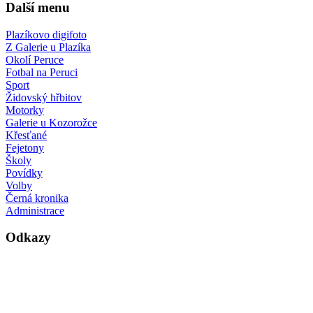
Další menu
Plazíkovo digifoto
Z Galerie u Plazíka
Okolí Peruce
Fotbal na Peruci
Sport
Židovský hřbitov
Motorky
Galerie u Kozorožce
Křesťané
Fejetony
Školy
Povídky
Volby
Černá kronika
Administrace
Odkazy