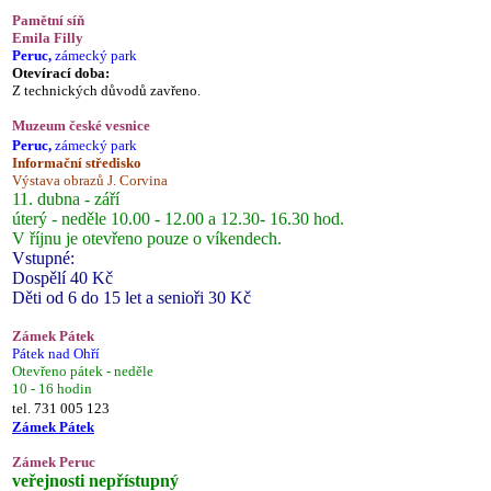
Pamětní síň
Emila Filly
Peruc,
zámecký park
Otevírací doba:
Z technických důvodů zavřeno.
Muzeum české vesnice
Peruc,
zámecký park
Informační středisko
Výstava obrazů J. Corvina
11. dubna - září
úterý - neděle 10.00 - 12.00 a 12.30- 16.30 hod.
V říjnu je otevřeno pouze o víkendech.
Vstupné:
Dospělí 40 Kč
Děti od 6 do 15 let a senioři 30 Kč
Zámek Pátek
Pátek nad Ohří
Otevřeno pátek - neděle
10 - 16 hodin
tel. 731 005 123
Zámek Pátek
Zámek Peruc
veřejnosti nepřístupný