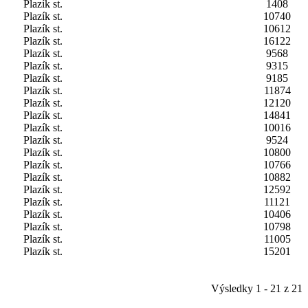
Plazík st.
1408
Plazík st.
10740
Plazík st.
10612
Plazík st.
16122
Plazík st.
9568
Plazík st.
9315
Plazík st.
9185
Plazík st.
11874
Plazík st.
12120
Plazík st.
14841
Plazík st.
10016
Plazík st.
9524
Plazík st.
10800
Plazík st.
10766
Plazík st.
10882
Plazík st.
12592
Plazík st.
11121
Plazík st.
10406
Plazík st.
10798
Plazík st.
11005
Plazík st.
15201
Výsledky 1 - 21 z 21