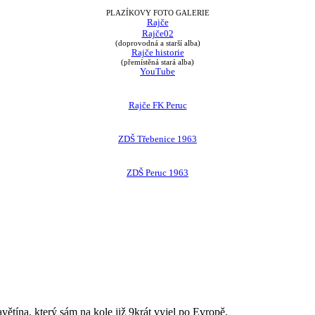
PLAZÍKOVY FOTO GALERIE
Rajče
Rajče02
(doprovodná a starší alba)
Rajče historie
(přemístěná stará alba)
YouTube
Rajče FK Peruc
ZDŠ Třebenice 1963
ZDŠ Peruc 1963
avětína, který sám na kole již 9krát vyjel po Evropě.