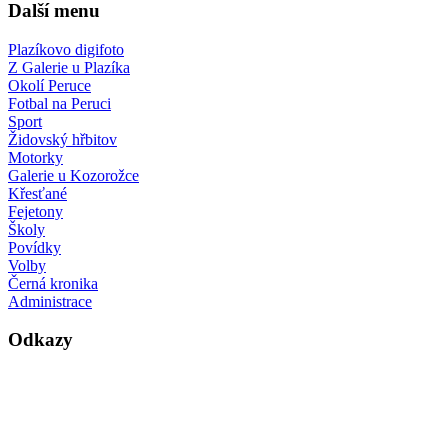
Další menu
Plazíkovo digifoto
Z Galerie u Plazíka
Okolí Peruce
Fotbal na Peruci
Sport
Židovský hřbitov
Motorky
Galerie u Kozorožce
Křesťané
Fejetony
Školy
Povídky
Volby
Černá kronika
Administrace
Odkazy