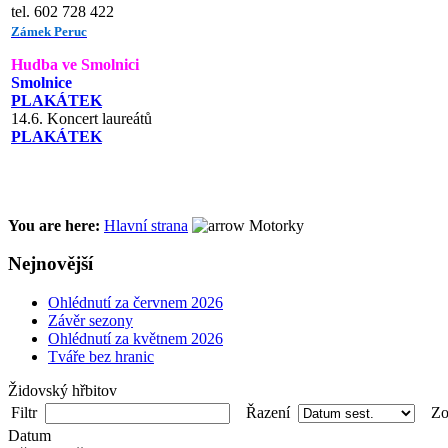
tel. 602 728 422
Zámek Peruc
Hudba ve Smolnici
Smolnice
PLAKÁTEK
14.6. Koncert laureátů
PLAKÁTEK
You are here:
Hlavní strana
Motorky
Nejnovější
Ohlédnutí za červnem 2026
Závěr sezony
Ohlédnutí za květnem 2026
Tváře bez hranic
Židovský hřbitov
Filtr
Řazení
Zob
Datum