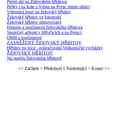
Pietní akt na Židovském hřbitovu
Pěšky i na kole z Vrbna na Peruc mimo silnici
Vrbenská pouť na židovský hřbitov
Židovský hřbitov ve fotografii
Židovský hřbitov obnovovaný
Historie a současnost židovského hřbitova
Společný advent v Hřivčicích a na Peruci
Oběti a součastnost
ZASNĚŽENÝ ŽIDOVSKÝ HŘBITOV
Hřbitov po roce - pokračování Velikonoční vycházky
ŽIDOVSKÝ HŘBITOV
Na starém židovském hřbitově
<< Začátek
< Předchozí
1
Následující >
Konec >>