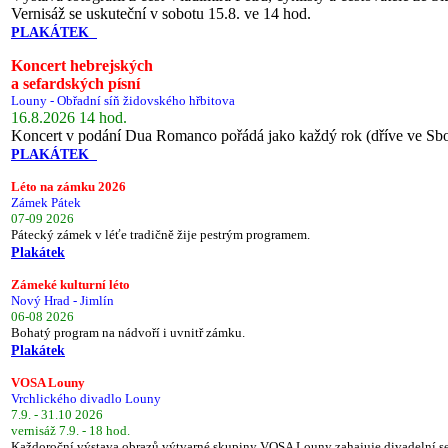
Vernisáž se uskuteční v sobotu 15.8. ve 14 hod.
PLAKÁTEK
Koncert hebrejských
a sefardských písní
Louny - Obřadní síň židovského hřbitova
16.8.2026 14 hod.
Koncert v podání Dua Romanco pořádá jako každý rok (dříve ve Sb
PLAKÁTEK
Léto na zámku 2026
Zámek Pátek
07-09 2026
Pátecký zámek v léťe tradičně žije pestrým programem.
Plakátek
Zámeké kulturní léto
Nový Hrad - Jimlín
06-08 2026
Bohatý program na nádvoří i uvnitř zámku.
Plakátek
VOSA Louny
Vrchlického divadlo Louny
7.9. - 31.10 2026
vernisáž 7.9. - 18 hod.
Každoroční výstava obrazů výtvarné skupiny VOSA Louny zahajuje divadelní s