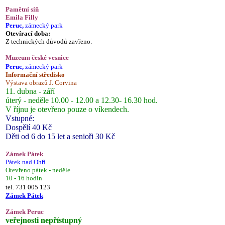
Pamětní síň
Emila Filly
Peruc,
zámecký park
Otevírací doba:
Z technických důvodů zavřeno.
Muzeum české vesnice
Peruc,
zámecký park
Informační středisko
Výstava obrazů J. Corvina
11. dubna - září
úterý - neděle 10.00 - 12.00 a 12.30- 16.30 hod.
V říjnu je otevřeno pouze o víkendech.
Vstupné:
Dospělí 40 Kč
Děti od 6 do 15 let a senioři 30 Kč
Zámek Pátek
Pátek nad Ohří
Otevřeno pátek - neděle
10 - 16 hodin
tel. 731 005 123
Zámek Pátek
Zámek Peruc
veřejnosti nepřístupný