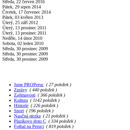
Středa, 22 červen 2016
Pátek, 29 srpen 2014
Čtvrtek, 17 červenec 2014
Pátek, 03 květen 2013
Úterý, 25 září 2012
Úterý, 13 prosinec 2011
Úterý, 13 prosinec 2011
Neděle, 14 únor 2010
Sobota, 02 leden 2010
Středa, 30 prosinec 2009
Středa, 30 prosinec 2009
Středa, 30 prosinec 2009
Jsme PROPeruc
( 27 položek )
Zprávy
( 440 položek )
Zajímavosti
( 366 položek )
Kultura
( 1142 položek )
Historie
( 226 položek )
Sport
( 196 položek )
Naučná stezka
( 21 položek )
Plazíkovo ifoto C
( 334 položek )
Fotbal na Peruci
( 819 položek )