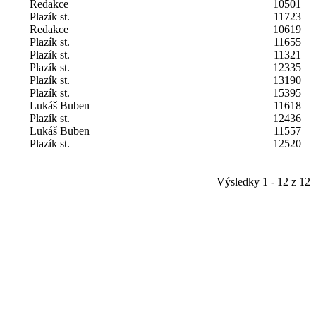
Redakce
10501
Plazík st.
11723
Redakce
10619
Plazík st.
11655
Plazík st.
11321
Plazík st.
12335
Plazík st.
13190
Plazík st.
15395
Lukáš Buben
11618
Plazík st.
12436
Lukáš Buben
11557
Plazík st.
12520
Výsledky 1 - 12 z 12