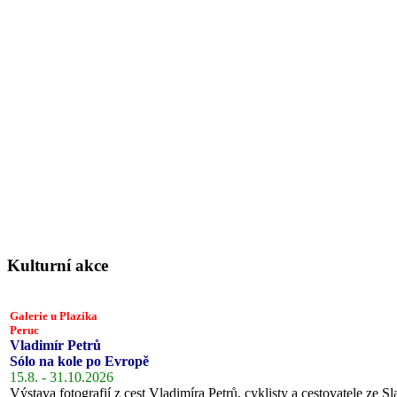
Kulturní akce
Galerie u Plazíka
Peruc
Vladimír Petrů
Sólo na kole po Evropě
15.8. - 31.10.2026
Výstava fotografií z cest Vladimíra Petrů, cyklisty a cestovatele ze Sl