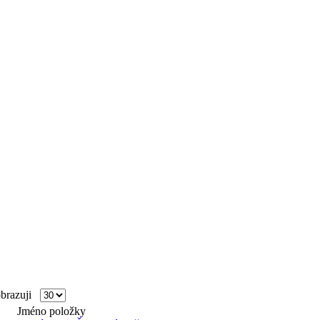
razuji
Jméno položky