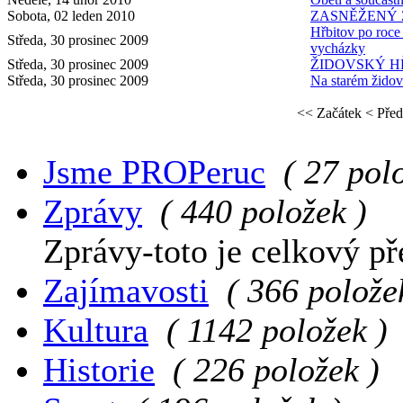
Sobota, 02 leden 2010
ZASNĚŽENÝ 
Hřbitov po roce
Středa, 30 prosinec 2009
vycházky
Středa, 30 prosinec 2009
ŽIDOVSKÝ H
Středa, 30 prosinec 2009
Na starém židov
<< Začátek
< Před
Jsme PROPeruc
( 27 pol
Zprávy
( 440 položek )
Zprávy-toto je celkový př
Zajímavosti
( 366 polože
Kultura
( 1142 položek )
Historie
( 226 položek )