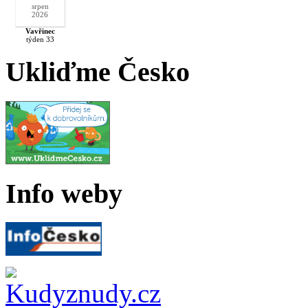
srpen
2026
Vavřinec
týden 33
Ukliďme Česko
Info weby