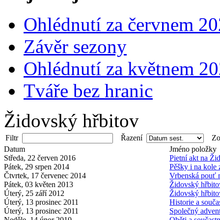
Ohlédnutí za červnem 2
Závěr sezony
Ohlédnutí za květnem 2
Tváře bez hranic
Židovský hřbitov
Filtr
Řazení
Zob
Datum
Jméno položky
Středa, 22 červen 2016
Pietní akt na Ž
Pátek, 29 srpen 2014
Pěšky i na kole
Čtvrtek, 17 červenec 2014
Vrbenská pouť n
Pátek, 03 květen 2013
Židovský hřbitov
Úterý, 25 září 2012
Židovský hřbit
Úterý, 13 prosinec 2011
Historie a souč
Úterý, 13 prosinec 2011
Společný advent
Neděle, 14 únor 2010
Oběti a součastn