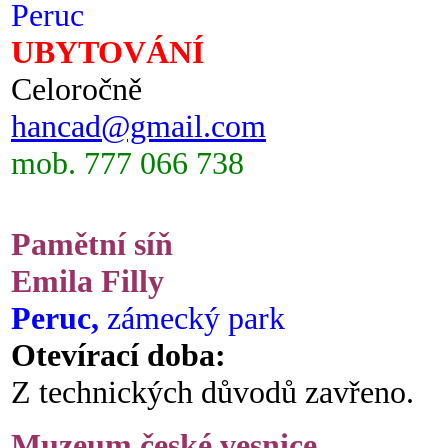
Peruc
UBYTOVÁNÍ
Celoročně
hancad@gmail.com
mob. 777 066 738
Pamětní síň
Emila Filly
Peruc,
zámecký park
Otevírací doba:
Z technických důvodů zavřeno.
Muzeum české vesnice