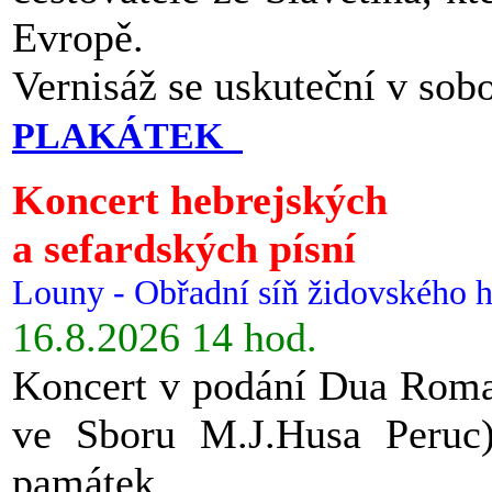
Evropě.
Vernisáž se uskuteční v sob
PLAKÁTEK
Koncert hebrejských
a sefardských písní
Louny - Obřadní síň židovského h
16.8.2026 14 hod.
Koncert v podání Dua Roman
ve Sboru M.J.Husa Peruc
památek.