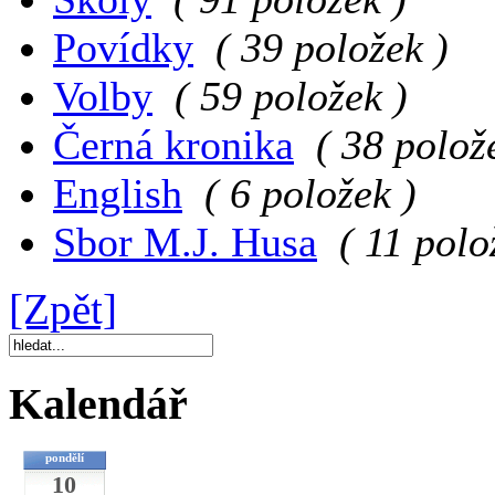
Povídky
( 39 položek )
Volby
( 59 položek )
Černá kronika
( 38 polož
English
( 6 položek )
Sbor M.J. Husa
( 11 polo
[Zpět]
Kalendář
pondělí
10