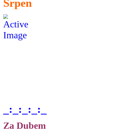
Srpen
_:_:_:_:_
Za Dubem