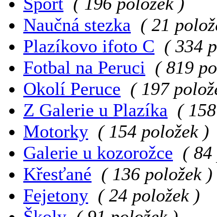
Sport
( 196 položek )
Naučná stezka
( 21 polož
Plazíkovo ifoto C
( 334 p
Fotbal na Peruci
( 819 po
Okolí Peruce
( 197 polož
Z Galerie u Plazíka
( 158
Motorky
( 154 položek )
Galerie u kozorožce
( 84
Křesťané
( 136 položek )
Fejetony
( 24 položek )
Školy
( 91 položek )