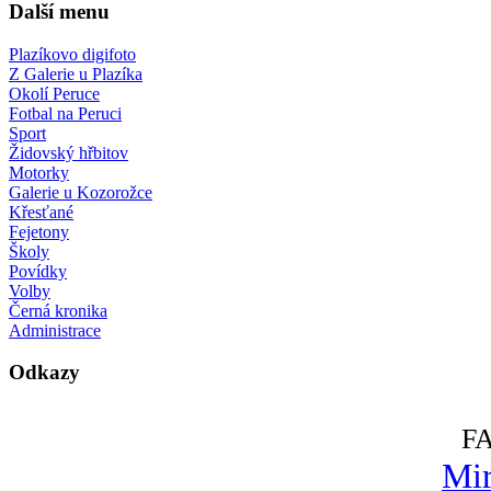
Další menu
Plazíkovo digifoto
Z Galerie u Plazíka
Okolí Peruce
Fotbal na Peruci
Sport
Židovský hřbitov
Motorky
Galerie u Kozorožce
Křesťané
Fejetony
Školy
Povídky
Volby
Černá kronika
Administrace
Odkazy
F
Mir