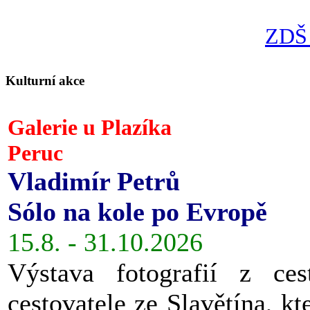
ZDŠ 
Kulturní akce
Galerie u Plazíka
Peruc
Vladimír Petrů
Sólo na kole po Evropě
15.8. - 31.10.2026
Výstava fotografií z ces
cestovatele ze Slavětína, kt