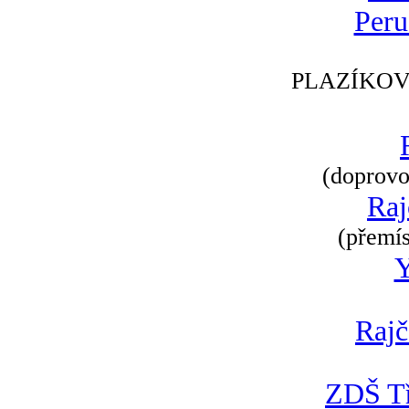
Peru
PLAZÍKOV
(doprovod
Raj
(přemís
Rajč
ZDŠ Tř