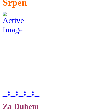
Srpen
_:_:_:_:_
Za Dubem