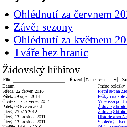
Ohlédnutí za červnem 2
Závěr sezony
Ohlédnutí za květnem 2
Tváře bez hranic
Židovský hřbitov
Filtr
Řazení
Zob
Datum
Jméno položky
Středa, 22 červen 2016
Pietní akt na Ž
Pátek, 29 srpen 2014
Pěšky i na kole
Čtvrtek, 17 červenec 2014
Vrbenská pouť n
Pátek, 03 květen 2013
Židovský hřbitov
Úterý, 25 září 2012
Židovský hřbit
Úterý, 13 prosinec 2011
Historie a souč
Úterý, 13 prosinec 2011
Společný advent
Neděle, 14 únor 2010
Oběti a součastn