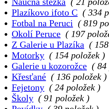
Naučná stezka
( 21 polož
Plazíkovo ifoto C
( 334 p
Fotbal na Peruci
( 819 po
Okolí Peruce
( 197 polož
Z Galerie u Plazíka
( 158
Motorky
( 154 položek )
Galerie u kozorožce
( 84
Křesťané
( 136 položek )
Fejetony
( 24 položek )
Školy
( 91 položek )
Povídky
( 39 položek )