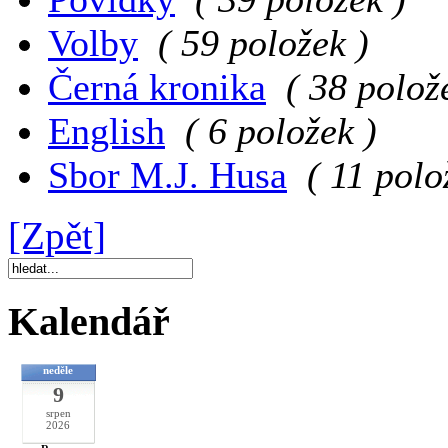
Volby
( 59 položek )
Černá kronika
( 38 polož
English
( 6 položek )
Sbor M.J. Husa
( 11 polo
[Zpět]
Kalendář
neděle
9
srpen
2026