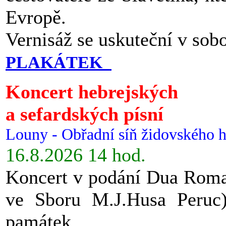
Evropě.
Vernisáž se uskuteční v sob
PLAKÁTEK
Koncert hebrejských
a sefardských písní
Louny - Obřadní síň židovského h
16.8.2026 14 hod.
Koncert v podání Dua Roman
ve Sboru M.J.Husa Peruc
památek.