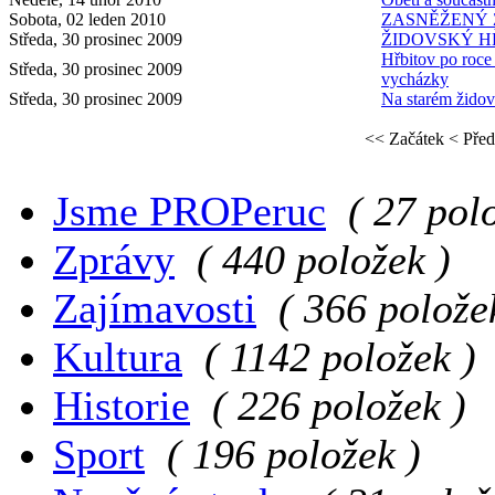
Sobota, 02 leden 2010
ZASNĚŽENÝ 
Středa, 30 prosinec 2009
ŽIDOVSKÝ H
Hřbitov po roce
Středa, 30 prosinec 2009
vycházky
Středa, 30 prosinec 2009
Na starém židov
<< Začátek
< Před
Jsme PROPeruc
( 27 pol
Zprávy
( 440 položek )
Zajímavosti
( 366 polože
Kultura
( 1142 položek )
Historie
( 226 položek )
Sport
( 196 položek )