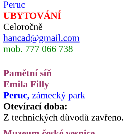
Peruc
UBYTOVÁNÍ
Celoročně
hancad@gmail.com
mob. 777 066 738
Pamětní síň
Emila Filly
Peruc,
zámecký park
Otevírací doba:
Z technických důvodů zavřeno.
Muzeum české vesnice