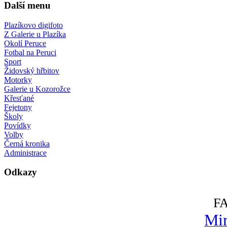
Další menu
Plazíkovo digifoto
Z Galerie u Plazíka
Okolí Peruce
Fotbal na Peruci
Sport
Židovský hřbitov
Motorky
Galerie u Kozorožce
Křesťané
Fejetony
Školy
Povídky
Volby
Černá kronika
Administrace
Odkazy
F
Mir