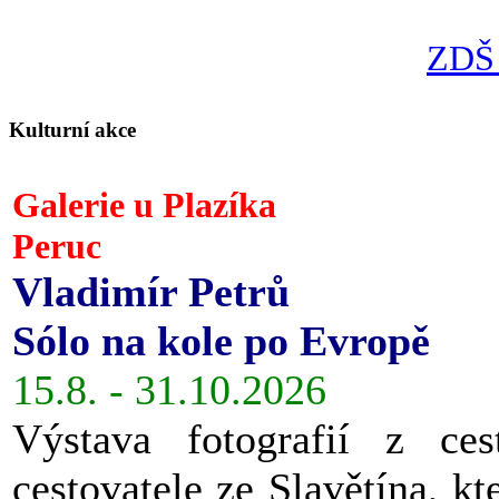
ZDŠ 
Kulturní akce
Galerie u Plazíka
Peruc
Vladimír Petrů
Sólo na kole po Evropě
15.8. - 31.10.2026
Výstava fotografií z ces
cestovatele ze Slavětína, kt