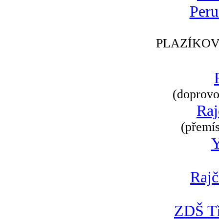
Peru
PLAZÍKOV
(doprovod
Raj
(přemís
Rajč
ZDŠ Tř